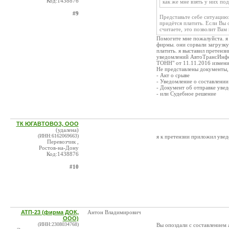
Код:1438876
как же мне взять у них по
#9
Представьте себе ситуацию:
придётся платить. Если Вы 
считаете, это позволит Вам
Помогите мне пожалуйста. я 
фирмы. они сорвали загрузку
платить. я выставил претенз
уведомлений АвтоТрансИнфо 
ТОНН" от 11.11.2016 измени
Не представлены документы,
- Акт о срыве
- Уведомление о составлении
- Документ об отправке уве
- или Судебное решение
ТК ЮГАВТОВОЗ, ООО
(удалена)
(ИНН:6162069663)
я к претензии приложил увед
Перевозчик ,
Ростов-на-Дону
Код:1438876
#10
АТП-23 (фирма ДОК,
Антон Владимирович
ООО)
(ИНН:2308034768)
Вы опоздали с составлением 