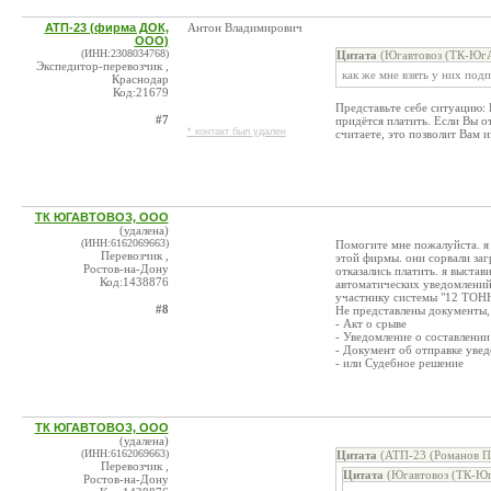
АТП-23 (фирма ДОК,
Антон Владимирович
ООО)
(ИНН:2308034768)
Цитата
(Югавтовоз (ТК-ЮгА
Экспедитор-перевозчик ,
как же мне взять у них подп
Краснодар
Код:21679
Представьте себе ситуацию: 
#7
придётся платить. Если Вы о
* контакт был удален
считаете, это позволит Вам 
ТК ЮГАВТОВОЗ, ООО
(удалена)
(ИНН:6162069663)
Помогите мне пожалуйста. я 
Перевозчик ,
этой фирмы. они сорвали заг
Ростов-на-Дону
отказались платить. я выстав
Код:1438876
автоматических уведомлений
участнику системы "12 ТОНН
#8
Не представлены документы,
- Акт о срыве
- Уведомление о составлении
- Документ об отправке уве
- или Судебное решение
ТК ЮГАВТОВОЗ, ООО
(удалена)
(ИНН:6162069663)
Цитата
(АТП-23 (Романов П.
Перевозчик ,
Цитата
(Югавтовоз (ТК-Юг
Ростов-на-Дону