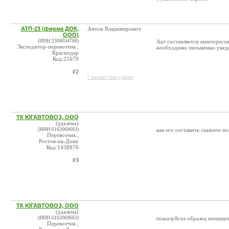
АТП-23 (фирма ДОК,
Антон Владимирович
ООО)
(ИНН:2308034768)
Акт составляется заинтересов
Экспедитор-перевозчик ,
необходимо письменно уведо
Краснодар
Код:21679
#2
* контакт был удален
ТК ЮГАВТОВОЗ, ООО
(удалена)
(ИНН:6162069663)
как его составить скажите п
Перевозчик ,
Ростов-на-Дону
Код:1438876
#3
ТК ЮГАВТОВОЗ, ООО
(удалена)
(ИНН:6162069663)
пожалуйста образец напишите
Перевозчик ,