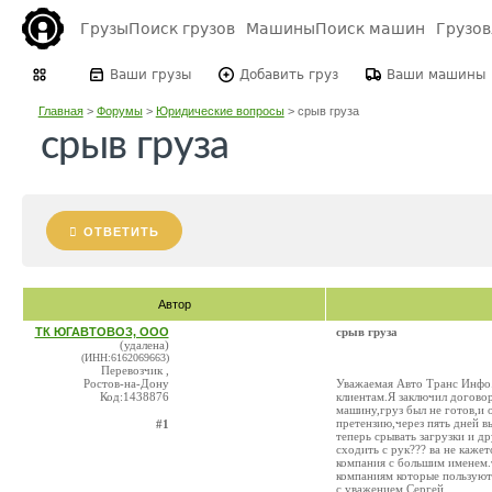
Грузы
Поиск грузов
Машины
Поиск машин
Грузо
Ваши грузы
Добавить груз
Ваши машины
Главная
>
Форумы
>
Юридические вопросы
>
срыв груза
срыв груза
ОТВЕТИТЬ
Автор
ТК ЮГАВТОВОЗ, ООО
срыв груза
(удалена)
(ИНН:6162069663)
Перевозчик ,
Ростов-на-Дону
Уважаемая Авто Транс Инфо.
Код:1438876
клиентам.Я заключил договор
машину,груз был не готов,и о
претензию,через пять дней вы
#1
теперь срывать загрузки и д
сходить с рук??? ва не кажет
компания с большим именем.
компаниям которые пользуют
с уважением Сергей.