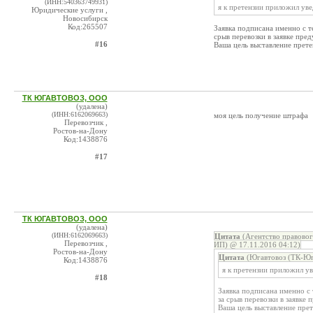
(ИНН:540363749931)
я к претензии приложил уве
Юридические услуги ,
Новосибирск
Код:265507
Заявка подписана именно с 
срыв перевозки в заявке пре
#16
Ваша цель выставление прет
ТК ЮГАВТОВОЗ, ООО
(удалена)
(ИНН:6162069663)
моя цель получение штрафа
Перевозчик ,
Ростов-на-Дону
Код:1438876
#17
ТК ЮГАВТОВОЗ, ООО
(удалена)
(ИНН:6162069663)
Цитата
(Агентство правово
Перевозчик ,
ИП) @ 17.11.2016 04:12)
Ростов-на-Дону
Цитата
(Югавтовоз (ТК-Юг
Код:1438876
я к претензии приложил ув
#18
Заявка подписана именно с
за срыв перевозки в заявке
Ваша цель выставление пре