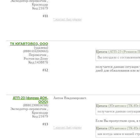
Экспедитор-перевозчик ,
Краснодар
Код:21679
#11
* контакт был удален
ТК ЮГАВТОВОЗ, ООО
(удалена)
(ИНН:6162069663)
Цитата
(АТП-23 (Романов П.
Перевозчик ,
Вы опоздали с составление
Ростов-на-Дону
Код:1438876
получается данная ситуация
#12
дней для обжалования или вс
АТП-23 (фирма ДОК,
Антон Владимирович
ООО)
(ИНН:2308034768)
Цитата
(Югавтовоз (ТК-ЮгА
Экспедитор-перевозчик ,
получается данная ситуация
Краснодар
Код:21679
Если Вы пропустили срок, в т
#13
* контакт был удален
Цитата
(Югавтовоз (ТК-ЮгА
как всегда закон в нашей ст