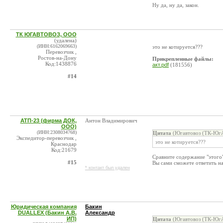
Ну да, ну да, закон.
ТК ЮГАВТОВОЗ, ООО
(удалена)
(ИНН:6162069663)
это не котируется???
Перевозчик ,
Ростов-на-Дону
Прикрепленные файлы:
Код:1438876
акт.pdf
(181556)
#14
АТП-23 (фирма ДОК,
Антон Владимирович
ООО)
(ИНН:2308034768)
Цитата
(Югавтовоз (ТК-ЮгА
Экспедитор-перевозчик ,
это не котируется???
Краснодар
Код:21679
Сравните содержание "этого"
#15
Вы сами сможете ответить на
* контакт был удален
Юридическая компания
Бакин
DUALLEX (Бакин А.В.
Александр
ИП)
Цитата
(Югавтовоз (ТК-ЮгА