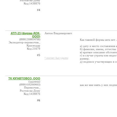
Ростов-на-Дону
Код:1438876
#4
АТП-23 (фирма ДОК,
Антон Владимирович
ООО)
(ИНН:2308034768)
Как таковой формы акта нет.
Экспедитор-перевозчик ,
Краснодар
а) дату и место составления а
Код:21679
б) фамилии, имена, отчества
в) краткое описание обстоят
#5
г) в случае утраты или недо
* контакт был удален
размер;
д) подписи участвующих в со
ТК ЮГАВТОВОЗ, ООО
(удалена)
(ИНН:6162069663)
как же мне взять у них подпи
Перевозчик ,
Ростов-на-Дону
Код:1438876
#6