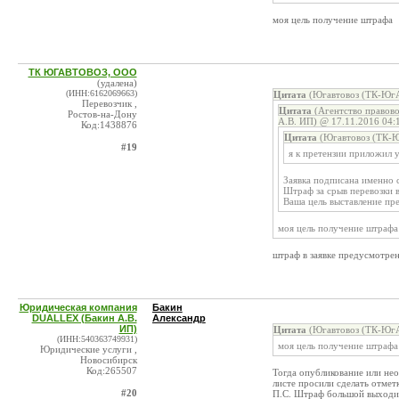
моя цель получение штрафа
ТК ЮГАВТОВОЗ, ООО
(удалена)
(ИНН:6162069663)
Цитата
(Югавтовоз (ТК-ЮгА
Перевозчик ,
Цитата
(Агентство правов
Ростов-на-Дону
А.В. ИП) @ 17.11.2016 04:
Код:1438876
Цитата
(Югавтовоз (ТК-Ю
#19
я к претензии приложил у
Заявка подписана именно 
Штраф за срыв перевозки 
Ваша цель выставление пр
моя цель получение штрафа
штраф в заявке предусмотрен
Юридическая компания
Бакин
DUALLEX (Бакин А.В.
Александр
ИП)
Цитата
(Югавтовоз (ТК-ЮгА
(ИНН:540363749931)
моя цель получение штрафа
Юридические услуги ,
Новосибирск
Код:265507
Тогда опубликование или нео
листе просили сделать отмет
#20
П.С. Штраф большой выходит