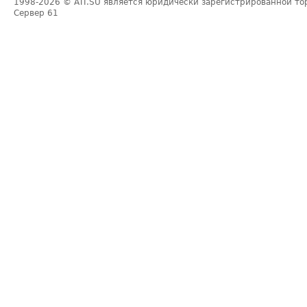
1998-2026
© ATI.SU является юридически зарегистрированной то
Сервер
61