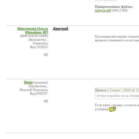
Прикрепленные файлы:
калуга.pdf
(464,5 КБ)
Мансурова Ольга
Дмитрий
Юрьевна, ИП
(ИНН:434545118400)
Грузовладелец вправе отказа
Экспедитор ,
времени указанного в догов
Ульяновск
Код:333055
#2
Вадо
(удалена)
Перевозчик ,
Нижний Новгород
Цитата
(`Саланг`, ООО @ 13
Код:938197
(стоял в пробке из-за обле
#3
Если взять справку соотв-ю
условия)