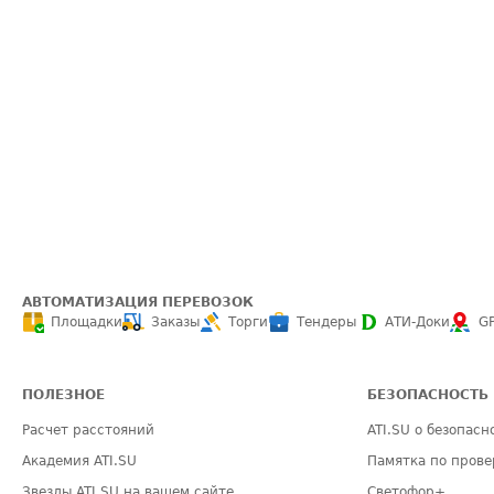
АВТОМАТИЗАЦИЯ ПЕРЕВОЗОК
Площадки
Заказы
Торги
Тендеры
АТИ-Доки
G
ПОЛЕЗНОЕ
БЕЗОПАСНОСТЬ
Расчет расстояний
ATI.SU о безопасн
Академия ATI.SU
Памятка по прове
Звезды ATI.SU на вашем сайте
Светофор+