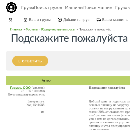
Грузы
Поиск грузов
Машины
Поиск машин
Грузо
Ваши грузы
Добавить груз
Ваши машины
Главная
>
Форумы
>
Юридические вопросы
>
Подскажите пожалуйст...
Подскажите пожалуйста
ОТВЕТИТЬ
Автор
Гермес, ООО
(удалена)
Подскажите пожалуйста
(ИНН:6619014313)
Грузовладелец-перевозчик
,
Бисерть пгт.
Добрый день! я подписала за
Код:1541985
встать в пятницу на загрузку
остался не выгруженным до 
заявки 20% от стоимости фрах
#1
чтоб успеть, но чисто физич
увы с кем не договаривалась
срочно поставить на утро на 
пятницу с утра предупредила
он не успевает