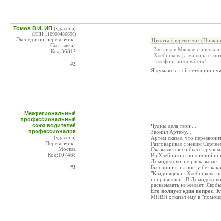
Томов В.И. ИП
(удалена)
(ИНН:110900486696)
Экспедитор-перевозчик ,
Цитата
(перевозчик (Пивкин
Сыктывкар
Застрял в Москве с апельс
Код:36812
Хлебникова, а машина стои
телефон, пожалуйста!
#2
Я думаю в этой сетуации нуж
Межрегиональный
профессиональный
союз водителей
Чудны дела твои ...
профессионалов
Звонил Артему...
(удалена)
Артем сказал, что перезвонит
Перевозчик ,
Разговаривал с неким Сергеем
Москва
Оказывается он был с грузом 
Код:107468
Из Хлебникова по личной ини
Домодедово, не расказывает.
#3
Был принят на посту без как
"Кладовщик из Хлебникова п
понравились". В Домодедово 
расказывать не желает. Якобы
Его волнует один вопрос. Кт
МПВП отказал ему в "помощ