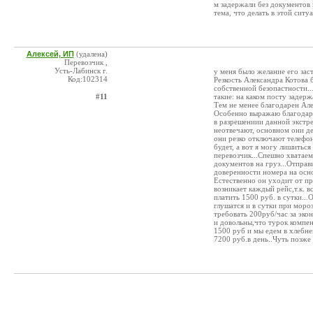
м задержали без документов 
тема, что делать в этой ситуа
Алексей, ИП
(удалена)
Перевозчик ,
Усть-Лабинск г.
у меня было желание его заст
Код:102314
Резкость Александра Котова
собственной безопастности.
#11
такие: на каком посту задер
Тем не менее благодарен Але
Особенно выражаю благодарн
в разрешениии данной экстре
неотвечают, основном они де
они резко отключают телефон
будет, а вот я могу лишиться
перевозчик...Спешно хватае
документов на груз...Отправ
доверенности номера на осно
Естественно он уходит от пр
возникает каждый рейс,т.к. 
платить 1500 руб. в сутки...
глушатся и в сутки при мороз
требовать 200руб/час за эко
и довольны,что турок компен
1500 руб и мы едем в хлебне
7200 руб.в день..Чуть позже