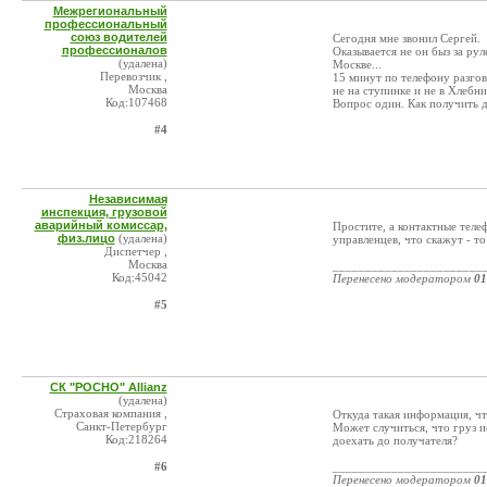
Межрегиональный
профессиональный
союз водителей
Сегодня мне звонил Сергей.
профессионалов
Оказывается не он быз за рул
(удалена)
Москве...
Перевозчик ,
15 минут по телефону разгов
Москва
не на ступинке и не в Хлебни
Код:107468
Вопрос один. Как получить д
#4
Независимая
инспекция, грузовой
аварийный комиссар,
Простите, а контактные тел
физ.лицо
(удалена)
управленцев, что скажут - то
Диспетчер ,
Москва
_______________________
Код:45042
Перенесено модератором
01
#5
СК "РОСНО" Allianz
(удалена)
Страховая компания ,
Откуда такая информация, ч
Санкт-Петербург
Может случиться, что груз и
Код:218264
доехать до получателя?
#6
_______________________
Перенесено модератором
01