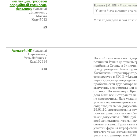
инспекция, грузовой
аварийный комиссар,
Цитата
(МПВП (Межрегионал
физ.лицо
(удалена)
У меня было желание его зас
Диспетчер ,
Москва
Код:45042
Мож подождёте и сам поконч
#9
Алексей, ИП
(удалена)
Перевозчик ,
Усть-Лабинск г.
По этой теме поясняю: В дор
Код:102314
починили.Решил доставить г
прибыл на Ступку в 3ч.ночи,
#10
предупреждены.Нашли турок с
Хлебнеково и гарантируют ра
температура в РЭФЕ +4,водит
через з дня,когда подъедешь
проблема,если груз заморози
выпустить для ремонта или н
стоянку...По телефону с Кра
дела были все и отправители
не перевозчика...Даю указан
условие отремо-нтировать и 
сопроводительных документов
28.01.10, довереность на гру
поехали разгружаться на Сту
такси документы и 7000 руб
вообще нет,фитконтроль и ве
соответствуют...Турка стали 
участии фура на штраф стоянк
того,что товар хотели замор
уехать,что разморозить РЭФ 