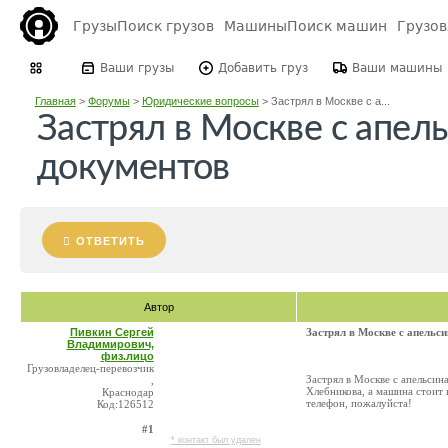
Грузы
Поиск грузов
Машины
Поиск машин
Грузо
Ваши грузы
Добавить груз
Ваши машины
Главная
>
Форумы
>
Юридические вопросы
>
Застрял в Москве с а...
Застрял в Москве с апел
документов
ОТВЕТИТЬ
Автор
Пивкин Сергей
Застрял в Москве с апельс
Владимирович,
физ.лицо
Грузовладелец-перевозчик
Застрял в Москве с апельси
,
Хлебникова, а машина стоит
Краснодар
телефон, пожалуйста!
Код:126512
#1
* контакт был удален