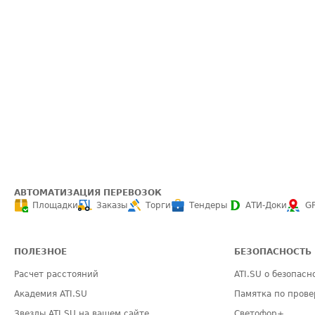
АВТОМАТИЗАЦИЯ ПЕРЕВОЗОК
Площадки
Заказы
Торги
Тендеры
АТИ-Доки
G
ПОЛЕЗНОЕ
БЕЗОПАСНОСТЬ
Расчет расстояний
ATI.SU о безопасн
Академия ATI.SU
Памятка по прове
Звезды ATI.SU на вашем сайте
Светофор+