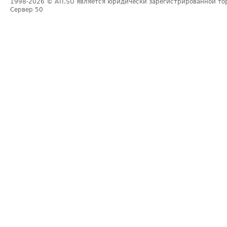
1998-2026
© ATI.SU является юридически зарегистрированной то
Сервер
50