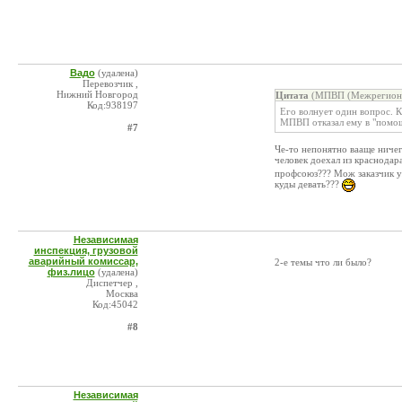
Вадо
(удалена)
Перевозчик ,
Нижний Новгород
Цитата
(МПВП (Межрегионал
Код:938197
Его волнует один вопрос. К
МПВП отказал ему в "помо
#7
Че-то непонятно вааще ничег
человек доехал из краснодар
профсоюз??? Мож заказчик уж
куды девать???
Независимая
инспекция, грузовой
аварийный комиссар,
2-е темы что ли было?
физ.лицо
(удалена)
Диспетчер ,
Москва
Код:45042
#8
Независимая