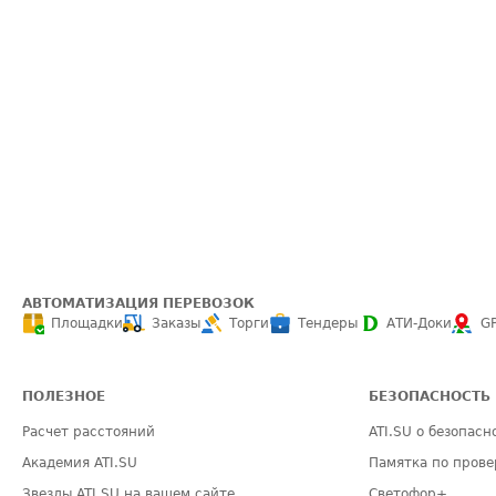
АВТОМАТИЗАЦИЯ ПЕРЕВОЗОК
Площадки
Заказы
Торги
Тендеры
АТИ-Доки
G
ПОЛЕЗНОЕ
БЕЗОПАСНОСТЬ
Расчет расстояний
ATI.SU о безопасн
Академия ATI.SU
Памятка по прове
Звезды ATI.SU на вашем сайте
Светофор+