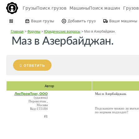
Грузы
Поиск грузов
Машины
Поиск машин
Грузо
Ваши грузы
Добавить груз
Ваши машины
Главная
>
Форумы
>
Юридические вопросы
>
Маз в Азербайджан.
Маз в Азербайджан.
ОТВЕТИТЬ
Автор
ЛесПромТорг, ООО
Маз в Азербайджан.
(удалена)
Перевозчик ,
Москва
Подскажите можно ли въехат
Код:155184
по нормам подходит?
#1