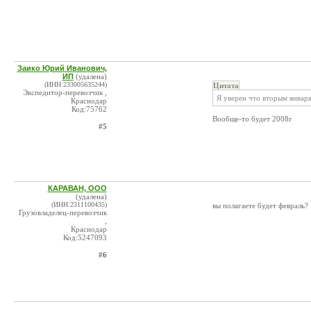
Заико Юрий Иванович,
ИП
(удалена)
(ИНН:233005635244)
Цитата
Экспедитор-перевозчик ,
Я уверен что вторым января
Краснодар
Код:75762
Вообще-то будет 2008г
#5
КАРАВАН, ООО
(удалена)
(ИНН:2311100435)
вы полагаете будет февраль?
Грузовладелец-перевозчик
,
Краснодар
Код:5247093
#6