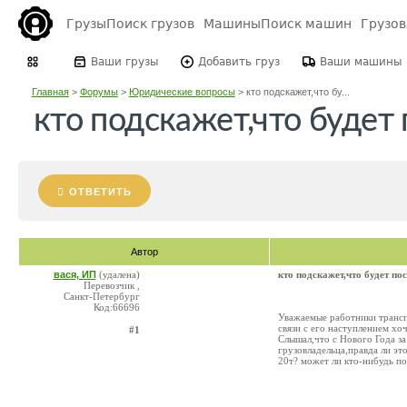
Грузы
Поиск грузов
Машины
Поиск машин
Грузо
Ваши грузы
Добавить груз
Ваши машины
Главная
>
Форумы
>
Юридические вопросы
>
кто подскажет,что бу...
кто подскажет,что будет 
ОТВЕТИТЬ
Автор
вася, ИП
(удалена)
кто подскажет,что будет по
Перевозчик ,
Санкт-Петербург
Код:66696
Уважаемые работники трансп
связи с его наступлением хо
#1
Слышал,что с Нового Года за
грузовладельца,правда ли эт
20т? может ли кто-нибудь п