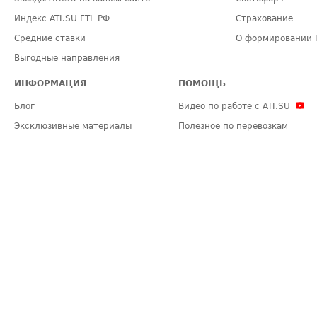
Индекс ATI.SU FTL РФ
Страхование
Средние ставки
О формировании 
Выгодные направления
ИНФОРМАЦИЯ
ПОМОЩЬ
Блог
Видео по работе с ATI.SU
Эксклюзивные материалы
Полезное по перевозкам
Политика конфиденциальности
Часто задаваемые вопросы (FA
Общие положения
Техническая информация
Карта сайта
ЗАДАТЬ ВОПРОС