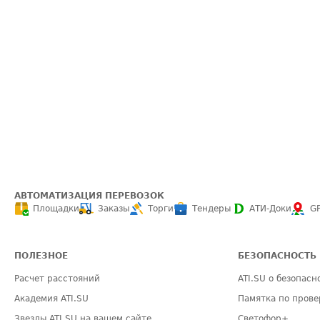
АВТОМАТИЗАЦИЯ ПЕРЕВОЗОК
Площадки
Заказы
Торги
Тендеры
АТИ-Доки
G
ПОЛЕЗНОЕ
БЕЗОПАСНОСТЬ
Расчет расстояний
ATI.SU о безопасн
Академия ATI.SU
Памятка по прове
Звезды ATI.SU на вашем сайте
Светофор+