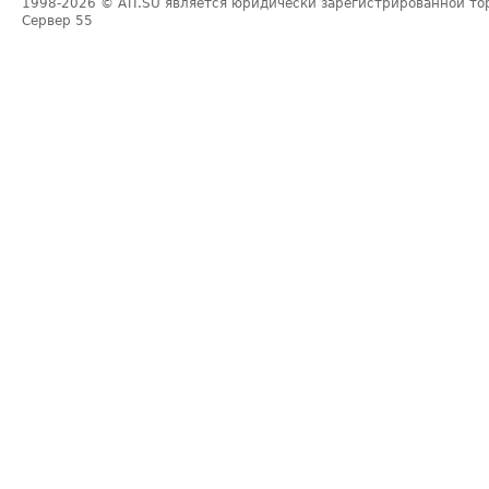
1998-2026
© ATI.SU является юридически зарегистрированной то
Сервер
55