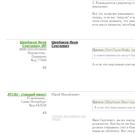
3. Руководитель (директор) 
неразумно.
Всё это позволит взыскивать 
теперь, если вас "кинули" и 
этом стоит помнить, что зан
есть масса нюансов, несоблю
Щербаков Яков
Щербаков Яков
Сергеевич, ИП
Сергеевич
(ИНН:503214516634)
Цитата
(АвтоТрансИнфо, пре
Перевозчик ,
к ответственности могут б
Одинцово
Код:77448
А если эти персонажи или в
#2
ATI.SU - старший юрист
Юрий Михайлович
IT-компания ,
Санкт-Петербург
Цитата
(Щербаков Яков Серг
Код:442638
А если эти персонажи или 
#3
* контакт был изменен или
удален
Яков Сергеевич, вы же иногд
реальности. Как бы то ни бы
должен открывать счет в бан
никак не обойтись. Вот эти р