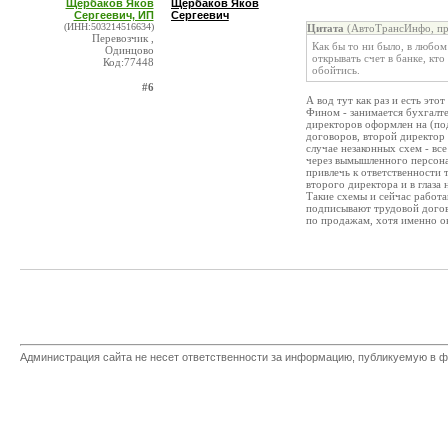
Щербаков Яков
Щербаков Яков
Сергеевич, ИП
Сергеевич
(ИНН:503214516634)
Цитата
(АвтоТрансИнфо, пре
Перевозчик ,
Как бы то ни было, в любом
Одинцово
открывать счет в банке, кто
Код:77448
обойтись.
#6
А вод тут как раз и есть это
Фином - занимается бухгалте
директоров оформлен на (по
договоров, второй директор 
случае незаконных схем - все
через вымышленного персонаж
привлечь к ответственности 
второго директора и в глаза 
Такие схемы и сейчас работа
подписывают трудовой догов
по продажам, хотя именно о
Администрация сайта не несет ответственности за информацию, публикуемую в ф