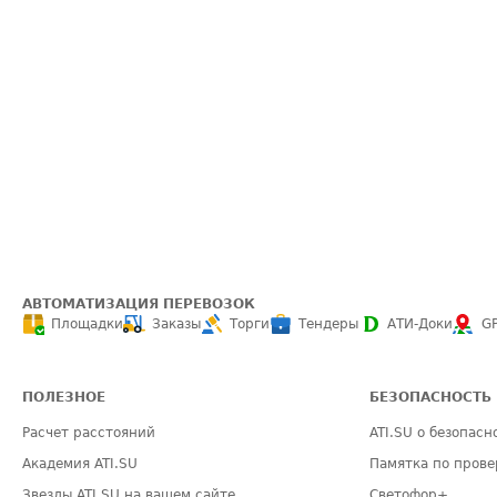
АВТОМАТИЗАЦИЯ ПЕРЕВОЗОК
Площадки
Заказы
Торги
Тендеры
АТИ-Доки
G
ПОЛЕЗНОЕ
БЕЗОПАСНОСТЬ
Расчет расстояний
ATI.SU о безопасн
Академия ATI.SU
Памятка по прове
Звезды ATI.SU на вашем сайте
Светофор+