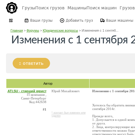
Грузы
Поиск грузов
Машины
Поиск машин
Грузо
Ваши грузы
Добавить груз
Ваши машины
Главная
>
Форумы
>
Юридические вопросы
>
Изменения с 1 сентяб...
Изменения с 1 сентября 
ОТВЕТИТЬ
Автор
ATI.SU - старший юрист
Юрий Михайлович
Изменения с 1 сентября 201
IT-компания ,
Санкт-Петербург
Код:442638
Хотелось бы обратить вниман
сентября 2014г.
#1
* контакт был изменен или
удален
Прежде всего,
1. Допускается в одной комп
от друга.
2. Лица, контролирующие ком
ответственности можно будет
ответственности могут быть