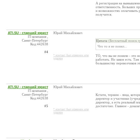
А регистрация на вымышленн
ответственность. Больших пр
и возможностях оплачивать р
получится.
ATI.SU - старший юрист
Юрий Михайлович
IT-компания ,
Санкт-Петербург
Цитата
(Бесплатный поиск г
Код:442638
Что то я не понял...
#4
* контакт был изменен или
ТО, что вы не поняли - это 
удален
работать. Но закон есть. Там
большинству перевозчиков э
ATI.SU - старший юрист
Юрий Михайлович
IT-компания ,
Санкт-Петербург
Кстати, термин - лица, кото
Код:442638
директор и участники (учред
директор, а есть реальный в
#5
достаточно. Главное - доказат
* контакт был изменен или
удален