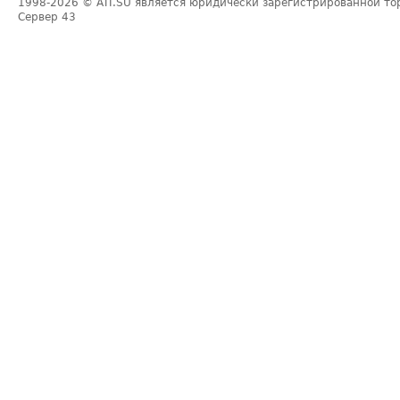
1998-2026
© ATI.SU является юридически зарегистрированной то
Сервер
43