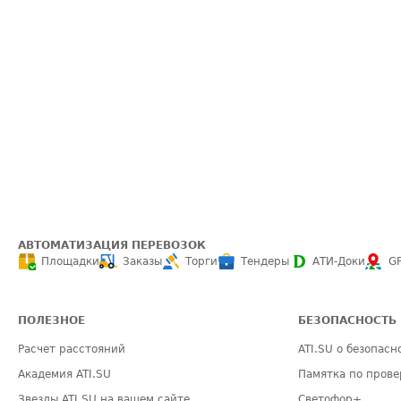
АВТОМАТИЗАЦИЯ ПЕРЕВОЗОК
Площадки
Заказы
Торги
Тендеры
АТИ-Доки
G
ПОЛЕЗНОЕ
БЕЗОПАСНОСТЬ
Расчет расстояний
ATI.SU о безопасн
Академия ATI.SU
Памятка по прове
Звезды ATI.SU на вашем сайте
Светофор+