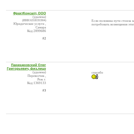
ФрахтКонсалт, ООО
(удалена)
(ИНН:6318191904)
Если половина пути стоила за
Юридические услуги ,
потребовать возмещения эти
Самара
Код:2899686
#2
Паникаровский Олег
Григорьевич, физ.лицо
(удалена)
спасибо
Перевозчик ,
Реж г.
Код:1369133
#3