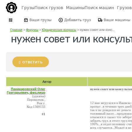
Грузы
Поиск грузов
Машины
Поиск машин
Грузо
Ваши грузы
Добавить груз
Ваши машины
Главная
>
Форумы
>
Юридические вопросы
>
нужен совет или конс...
нужен совет или консуль
ОТВЕТИТЬ
Автор
Паникаровский Олег
нужен совет или консульта
Григорьевич, физ.лицо
(удалена)
Перевозчик ,
12 мая загрузился в Ижевске 
Реж г.
пропал ..в течении трех дней
Код:1369133
так и не дождался но деньги 
топливный насос...предложил
#1
отказался и сказал что забер
забрать груз..в итоге груз п
100%...я отдал половину счи
всех случаются...Может я не 