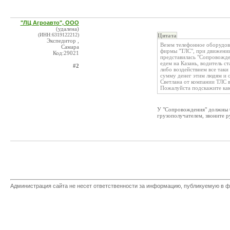
"ЛЦ Агроавто", ООО
(удалена)
(ИНН:6319122212)
Цитата
Экспедитор ,
Везем телефонное оборудов
Самара
фирмы "ТЛС", при движении
Код:29021
представилась "Сопровожден
едем на Казань, водитель с
#2
либо воздействием все таки
сумму денег этим людям и 
Светлана от компании ТЛС в
Пожалуйста подскажите как
У "Сопровождения" должны 
грузополучателем, звоните 
Администрация сайта не несет ответственности за информацию, публикуемую в ф