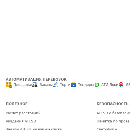
АВТОМАТИЗАЦИЯ ПЕРЕВОЗОК
Площадки
Заказы
Торги
Тендеры
АТИ-Доки
G
ПОЛЕЗНОЕ
БЕЗОПАСНОСТЬ
Расчет расстояний
ATI.SU о безопасн
Академия ATI.SU
Памятка по прове
Звезды ATI.SU на вашем сайте
Светофор+