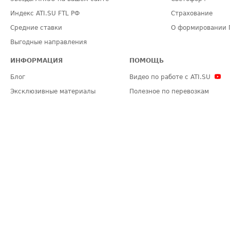
Индекс ATI.SU FTL РФ
Страхование
Средние ставки
О формировании 
Выгодные направления
ИНФОРМАЦИЯ
ПОМОЩЬ
Блог
Видео по работе с ATI.SU
Эксклюзивные материалы
Полезное по перевозкам
Политика конфиденциальности
Часто задаваемые вопросы (FA
Общие положения
Техническая информация
Карта сайта
ЗАДАТЬ ВОПРОС