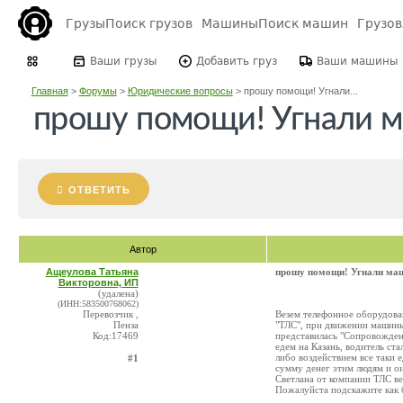
Грузы
Поиск грузов
Машины
Поиск машин
Грузо
Ваши грузы
Добавить груз
Ваши машины
Главная
>
Форумы
>
Юридические вопросы
>
прошу помощи! Угнали...
прошу помощи! Угнали 
ОТВЕТИТЬ
Автор
Ащеулова Татьяна
прошу помощи! Угнали ма
Викторовна, ИП
(удалена)
(ИНН:583500768062)
Перевозчик ,
Везем телефонное оборудова
Пенза
"ТЛС", при движении машины 
Код:17469
представилась "Сопровождени
едем на Казань, водитель ста
либо воздействием все таки 
#1
сумму денег этим людям и о
Светлана от компании ТЛС ве
Пожалуйста подскажите как б