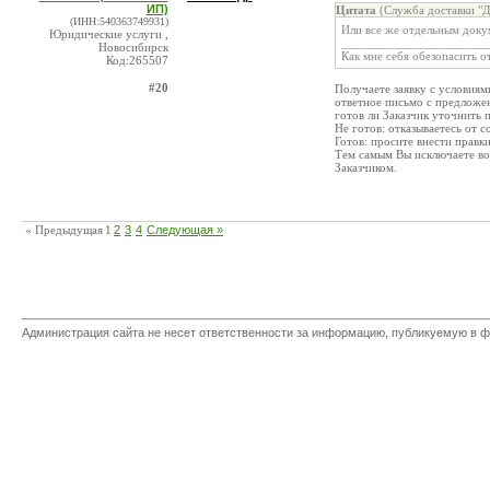
ИП)
Цитата
(Служба доставки "Д
(ИНН:540363749931)
Или все же отдельным доку
Юридические услуги ,
______________________
Новосибирск
Как мне себя обезопасить о
Код:265507
#20
Получаете заявку с условия
ответное письмо с предложен
готов ли Заказчик уточнить 
Не готов: отказываетесь от с
Готов: просите внести правки
Тем самым Вы исключаете в
Заказчиком.
« Предыдущая
1
2
3
4
Следующая »
Администрация сайта не несет ответственности за информацию, публикуемую в ф