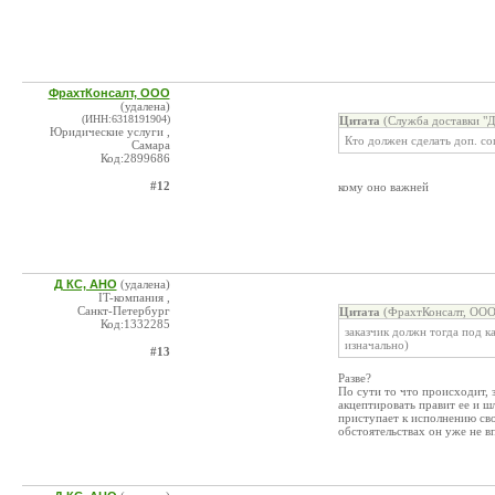
ФрахтКонсалт, ООО
(удалена)
(ИНН:6318191904)
Цитата
(Служба доставки "Д
Юридические услуги ,
Кто должен сделать доп. со
Самара
Код:2899686
#12
кому оно важней
Д КС, АНО
(удалена)
IT-компания ,
Санкт-Петербург
Цитата
(ФрахтКонсалт, ООО
Код:1332285
заказчик должн тогда под к
изначально)
#13
Разве?
По сути то что происходит, 
акцептировать правит ее и шл
приступает к исполнению сво
обстоятельствах он уже не 