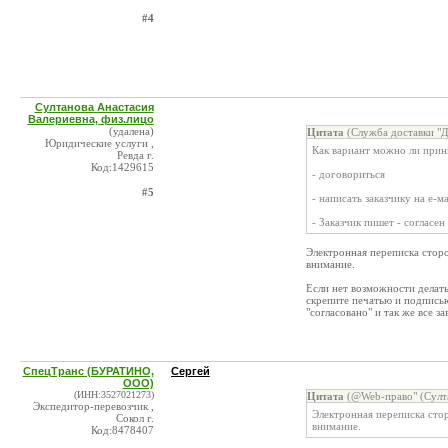
#4
Султанова Анастасия
Валериевна, физ.лицо
(удалена)
Цитата
(Служба доставки "Д
Юридические услуги ,
Как вариант можно ли приня
Ревда г.
Код:1429615
- договориться
#5
- написать заказчику на е-м
- Заказчик пишет - согласе
Электронная переписка сторо
внимание.
Если нет возможности делать
скрепите печатью и подпись
"согласовано" и так же все за
СпецТранс (БУРАТИНО,
Сергей
ООО)
(ИНН:3527021273)
Цитата
(@Web-право" (Султа
Экспедитор-перевозчик ,
Электронная переписка стор
Сокол г.
внимание.
Код:8478407