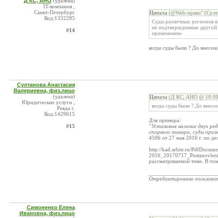
Д КС, АНО
(удалена)
IT-компания ,
Санкт-Петербург
Цитата
(@Web-право" (Султа
Код:1332285
Суды различных регионов в
не подтвержденные другой 
#14
применению
когда суды были ? До внесен
Султанова Анастасия
Валериевна, физ.лицо
(удалена)
Цитата
(Д КС, АНО @ 19.09
Юридические услуги ,
когда суды были ? До внесе
Ревда г.
Код:1429615
Для примера:
#15
"Установив наличие двух ре
спорного товара, суды призн
4596 от 27 мая 2016 г. по 
http://kad.arbitr.ru/PdfDoc
2016_20170717_Postanovlenie
рассматриваемой теме. В том
_______________________
Отредактировано пользова
Симоненко Елена
Ивановна, физ.лицо