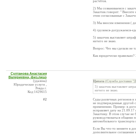
расчётов.
2) Мы созваниваемся с заказ
Заказчик говорит: " Внесите
этим согласованные с Заказч
3) Мы вносим изменения ( до
4) грузимся-догружаемся-ед
5) заказчик выставляет штраф
ничего не знаю.
Вопрос: Что мы сделали не т
Как юридически правильно? 
Султанова Анастасия
Валериевна, физ.лицо
(удалена)
Цитата
(Служба доставки "Д
Юридические услуги ,
5) заказчик выставляет штра
Ревда г.
ничего не знаю.
Код:1429615
#2
Суды различных регионов в 
не подтвержденные другой с
применению. Пример: в догово
исправляет дату на 21.09.17
Заказчику. В этом случае не 
руководствоваться общими п
автомобильного транспорта и
Если Вы что-то меняете в до
дополнительное соглашение к