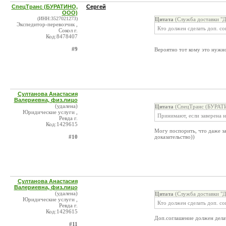
СпецТранс (БУРАТИНО,
Сергей
ООО)
(ИНН:3527021273)
Цитата
(Служба доставки "Д
Экспедитор-перевозчик ,
Кто должен сделать доп. со
Сокол г.
Код:8478407
#9
Вероятно тот кому это нужн
Султанова Анастасия
Валериевна, физ.лицо
(удалена)
Цитата
(СпецТранс (БУРАТИ
Юридические услуги ,
Принимают, если заверена 
Ревда г.
Код:1429615
Могу поспорить, что даже за
#10
доказательство))
Султанова Анастасия
Валериевна, физ.лицо
(удалена)
Цитата
(Служба доставки "Д
Юридические услуги ,
Кто должен сделать доп. со
Ревда г.
Код:1429615
Доп.соглашение должен дел
#11