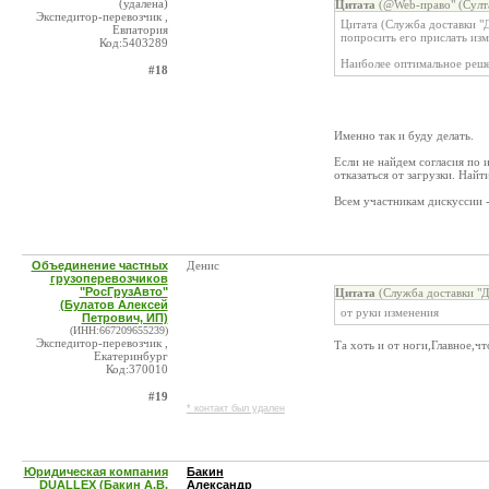
(удалена)
Цитата
(@Web-право" (Султа
Экспедитор-перевозчик ,
Цитата (Служба доставки "
Евпатория
попросить его прислать из
Код:5403289
Наиболее оптимальное реш
#18
Именно так и буду делать.
Если не найдем согласия по 
отказаться от загрузки. Най
Всем участникам дискуссии 
Объединение частных
Денис
грузоперевозчиков
"РосГрузАвто"
Цитата
(Служба доставки "Д
(Булатов Алексей
от руки изменения
Петрович, ИП)
(ИНН:667209655239)
Экспедитор-перевозчик ,
Та хоть и от ноги,Главное,ч
Екатеринбург
Код:370010
#19
* контакт был удален
Юридическая компания
Бакин
DUALLEX (Бакин А.В.
Александр