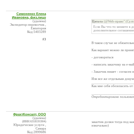
Симоненко Елена
Ивановна, физ.лицо
(удалена)
Цитата
(@Web-право" (Султа
Экспедитор-перевозчик ,
Если Вы что-то меняете в д
Евпатория
дополнительное соглашение 
Код:5403289
#3
В таком случае не обязательн
Как вариант можно ли принят
- договориться
- написать заказчику на е-ма
- Заказчик пишет - согласен 
Или все же отдельным докум
_______________________
Как мне себя обезопасить от
_______________________
Отредактировано пользова
ФрахтКонсалт, ООО
(удалена)
(ИНН:6318191904)
заказчик должн тогда под ка
Юридические услуги ,
изначально)
Самара
Код:2899686