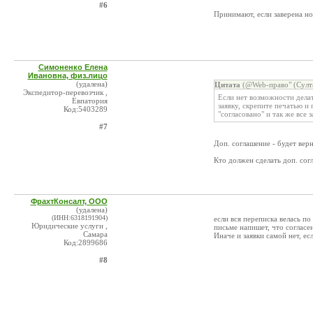
#6
Принимают, если заверена н
Симоненко Елена
Ивановна, физ.лицо
(удалена)
Цитата
(@Web-право" (Султа
Экспедитор-перевозчик ,
Если нет возможности делат
Евпатория
заявку, скрепите печатью 
Код:5403289
"согласовано" и так же все з
#7
Доп. соглашение - будет верн
Кто должен сделать доп. сог
ФрахтКонсалт, ООО
(удалена)
(ИНН:6318191904)
если вся переписка велась по
Юридические услуги ,
письме напишет, что согласе
Самара
Иначе и заявки самой нет, ес
Код:2899686
#8