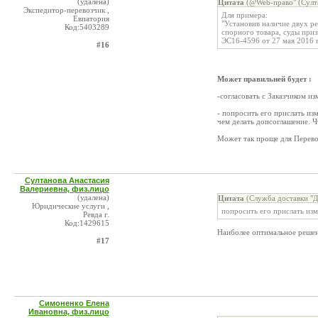
(удалена)
Цитата
(@Web-право" (Султа
Экспедитор-перевозчик ,
Для примера:
Евпатория
"Установив наличие двух р
Код:5403289
спорного товара, суды при
ЭС16-4596 от 27 мая 2016 
#16
Может правильней будет :
-согласовать с Заказчиком и
- попросить его прислать и
чем делать допсоглашение. Ч
Может так проще для Перево
Султанова Анастасия
Валериевна, физ.лицо
(удалена)
Цитата
(Служба доставки "Д
Юридические услуги ,
попросить его прислать из
Ревда г.
Код:1429615
Наиболее оптимальное решен
#17
Симоненко Елена
Ивановна, физ.лицо