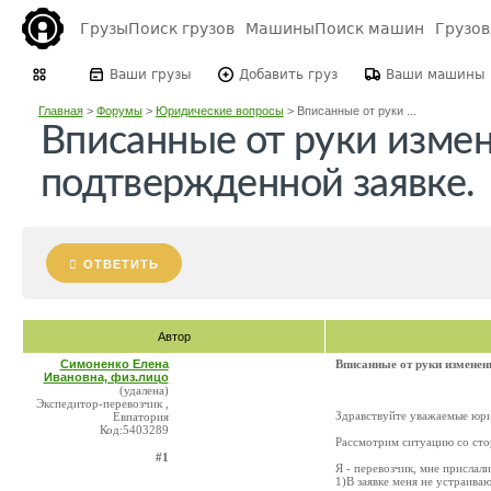
Грузы
Поиск грузов
Машины
Поиск машин
Грузо
Ваши грузы
Добавить груз
Ваши машины
Главная
>
Форумы
>
Юридические вопросы
>
Вписанные от руки ...
Вписанные от руки измен
подтвержденной заявке.
ОТВЕТИТЬ
Автор
Симоненко Елена
Вписанные от руки изменен
Ивановна, физ.лицо
(удалена)
Экспедитор-перевозчик ,
Здравствуйте уважаемые юри
Евпатория
Код:5403289
Рассмотрим ситуацию со сто
#1
Я - перевозчик, мне прислали
1)В заявке меня не устраива