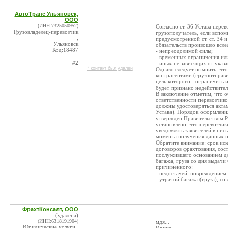
АвтоТранс Ульяновск,
ООО
(ИНН:7325050952)
Согласно ст. 36 Устава пере
Грузовладелец-перевозчик
грузополучатель, если вспом
,
предусмотренной ст. ст. 34 
Ульяновск
обязательств произошло всле
Код:18487
- непреодолимой силы;
- временных ограничения ил
#2
- иных не зависящих от указ
* контакт был удален
Однако следует помнить, чт
контрагентами (грузоотправ
цель которого - ограничить 
будет признано недействитель
В заключение отметим, что о
ответственности перевозчико
должны удостоверяться актам
Устава). Порядок оформлени
утвержден Правительством РФ
установлено, что перевозчи
уведомлять заявителей в пис
момента получения данных п
Обратите внимание: срок ис
договоров фрахтования, соста
послужившего основанием дл
багажа, груза со дня выдачи
причиненного:
- недостачей, повреждением 
- утратой багажа (груза), со
ФрахтКонсалт, ООО
(удалена)
(ИНН:6318191904)
мдя...
Юридические услуги ,