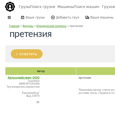
Грузы
Поиск грузов
Машины
Поиск машин
Грузо
Ваши грузы
Добавить груз
Ваши машины
Главная
>
Форумы
>
Юридические вопросы
>
претензия
претензия
ОТВЕТИТЬ
Автор
Автосодействие, ООО
претензия
(удалена)
(ИНН:6672205289)
Грузовладелец-перевозчик
,
Уважаемые,прошу ответа на в
Екатеринбург
доставке груза с браком,и е
Код:35870
#1