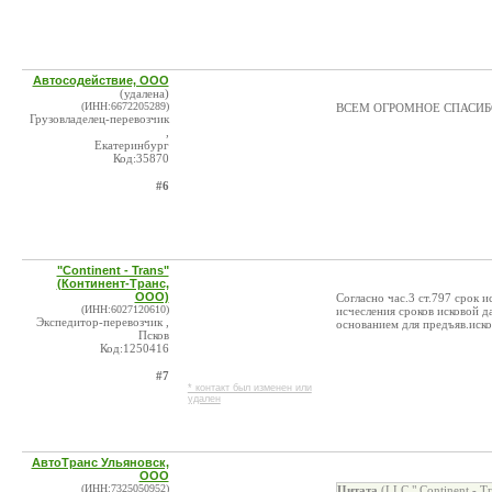
Автосодействие, ООО
(удалена)
(ИНН:6672205289)
ВСЕМ ОГРОМНОЕ СПАСИБО
Грузовладелец-перевозчик
,
Екатеринбург
Код:35870
#6
"Continent - Trans"
(Континент-Транс,
ООО)
Согласно час.3 ст.797 срок 
(ИНН:6027120610)
исчесления сроков исковой д
Экспедитор-перевозчик ,
основанием для предъяв.иско
Псков
Код:1250416
#7
* контакт был изменен или
удален
АвтоТранс Ульяновск,
ООО
(ИНН:7325050952)
Цитата
(LLC " Continent - T