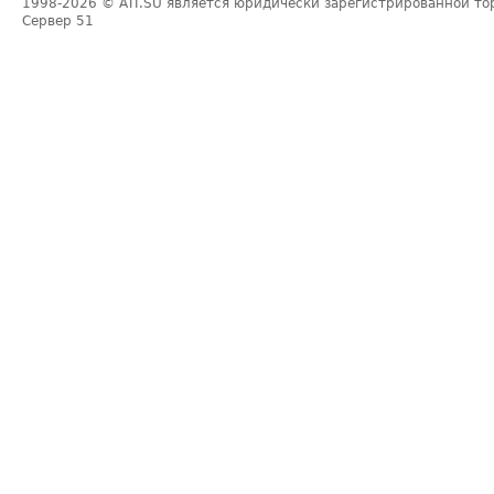
1998-2026
© ATI.SU является юридически зарегистрированной то
Сервер
51