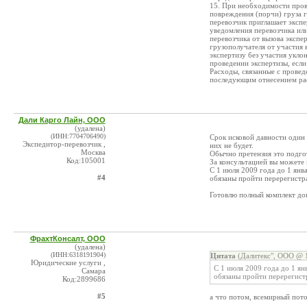
15. При необходимости пров
повреждения (порчи) груза 
перевозчик приглашает экспе
уведомления перевозчика или
перевозчика от вызова экспе
грузополучателя от участия 
экспертизу без участия укл
проведении экспертизы, есл
Расходы, связанные с провед
последующим отнесением рас
Дали Карго Лайн, ООО
(удалена)
(ИНН:7704706490)
Срок исковой давности один 
Экспедитор-перевозчик ,
них не будет.
Москва
Обычно претензия это подгот
Код:105001
За консультацией вы можете 
С 1 июля 2009 года до 1 ян
#4
обязаны пройти перерегистр
Готовлю полный комплект до
ФрахтКонсалт, ООО
(удалена)
(ИНН:6318191904)
Цитата
(Далитекс", ООО @ 1
Юридические услуги ,
С 1 июля 2009 года до 1 я
Самара
обязаны пройти перерегист
Код:2899686
#5
а что потом, всемирный пот