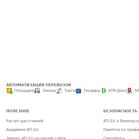
АВТОМАТИЗАЦИЯ ПЕРЕВОЗОК
Площадки
Заказы
Торги
Тендеры
АТИ-Доки
G
ПОЛЕЗНОЕ
БЕЗОПАСНОСТЬ
Расчет расстояний
ATI.SU о безопасн
Академия ATI.SU
Памятка по прове
Звезды ATI.SU на вашем сайте
Светофор+