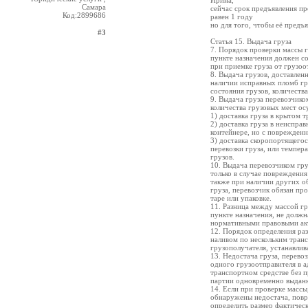
Ирина,
Самара
сейчас срок предъявления пр
Код:2899686
равен 1 году
но для того, чтобы её предъ
#3
Статья 15. Выдача груза
7. Порядок проверки массы г
пункте назначения должен со
при приемке груза от грузоо
8. Выдача грузов, доставлен
наличии исправных пломб гр
состояния грузов, количества
9. Выдача груза перевозчико
количества грузовых мест ос
1) доставка груза в крытом 
2) доставка груза в неиспра
контейнере, но с поврежден
3) доставка скоропортящегос
перевозки груза, или темпер
грузов.
10. Выдача перевозчиком гру
только в случае повреждения
также при наличии других об
груза, перевозчик обязан пр
таре или упаковке.
11. Разница между массой гр
пункте назначения, не долж
нормативными правовыми ак
12. Порядок определения раз
наливом по нескольким тран
грузополучателя, устанавлив
13. Недостача груза, перево
одного грузоотправителя в а
транспортном средстве без п
партии одновременно выданн
14. Если при проверке массы
обнаружены недостача, повре
определить размер фактическ