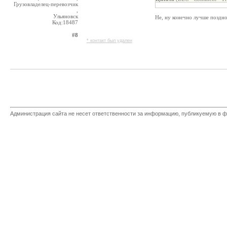
Грузовладелец-перевозчик
,
Ульяновск
Не, ну конечно лучше поздно
Код:18487
#8
* контакт был удален
Администрация сайта не несет ответственности за информацию, публикуемую в ф