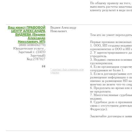
По общему правилу на того, 
выполнить расчеты заказчика
клиенту результат в виде пол
Ваш юрист ПРАВОВОЙ
Видяев Александр
ЦЕНТР АЛЕКСАНДРА
Николаевич
ВИДЯЕВА (Видяев
Тем кто не умеет переходить
Александр
Николаевич, ИП)
Первые признаки возможных 
(ИНН:583804362770)
1. ООО, ИП созданы недавно 
Юридические услуги ,
одномоментно и ООО и ИП и
Заречный г. (ЗАТО
2. У зарегистрированного д
Заречный)
учредитель.
Код:2787027
3. Недавно сменился основно
грузоперевозок.
#4
4. Если организация существ
* контакт был изменен или
сотрудников не более 1.
удален
5. Если в договоре/заявке ес
размещение информации о вз
именно за размещение НП на
конечно не везете что-то сек
6. Предоплата во время или п
не предоплата.
7. Многочисленные судебные 
недавно.
8. Судебное дело о признани
связи с отсутствием деятель
Федресурс).
Заключайте договоры и заявк