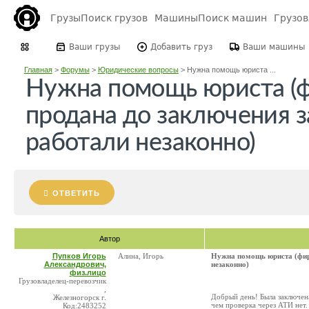
Грузы
Поиск грузов
Машины
Поиск машин
Грузо
Ваши грузы
Добавить груз
Ваши машины
Главная
>
Форумы
>
Юридические вопросы
>
Нужна помощь юриста ...
Нужна помощь юриста (ф
продана до заключения з
работали незаконно)
ОТВЕТИТЬ
Автор
Пупков Игорь
Алина, Игорь
Нужна помощь юриста (фир
Александрович,
незаконно)
физ.лицо
Грузовладелец-перевозчик
,
Добрый день! Была заключена
Железногорск г.
чем проверка через АТИ нет.
Код:2483252