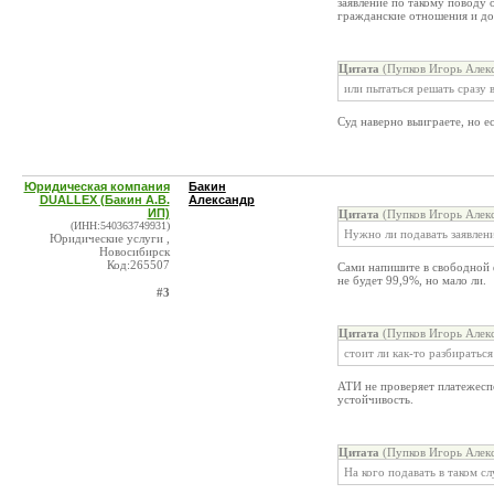
заявление по такому поводу 
гражданские отношения и до
Цитата
(Пупков Игорь Алекс
или пытаться решать сразу в
Суд наверно выиграете, но ес
Юридическая компания
Бакин
DUALLEX (Бакин А.В.
Александр
ИП)
Цитата
(Пупков Игорь Алекс
(ИНН:540363749931)
Нужно ли подавать заявлени
Юридические услуги ,
Новосибирск
Код:265507
Сами напишите в свободной 
не будет 99,9%, но мало ли.
#3
Цитата
(Пупков Игорь Алекс
стоит ли как-то разбиратьс
АТИ не проверяет платежесп
устойчивость.
Цитата
(Пупков Игорь Алекс
На кого подавать в таком сл