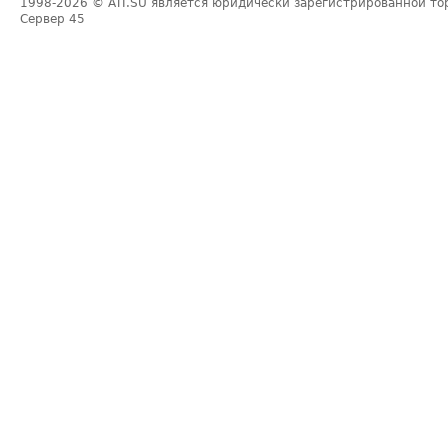
1998-2026
© ATI.SU является юридически зарегистрированной то
Сервер
45