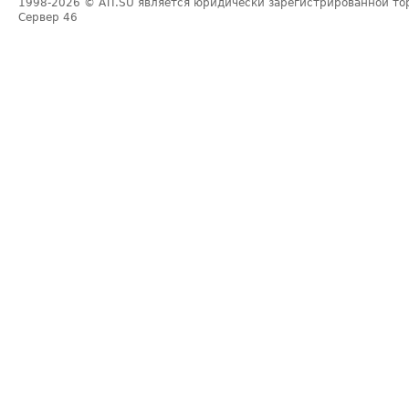
1998-2026
© ATI.SU является юридически зарегистрированной то
Сервер
46