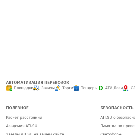
АВТОМАТИЗАЦИЯ ПЕРЕВОЗОК
Площадки
Заказы
Торги
Тендеры
АТИ-Доки
G
ПОЛЕЗНОЕ
БЕЗОПАСНОСТЬ
Расчет расстояний
ATI.SU о безопасн
Академия ATI.SU
Памятка по прове
Звезды ATI.SU на вашем сайте
Светофор+