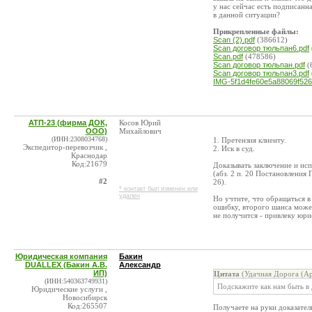
у нас сейчас есть подписанн
в данной ситуации?
Прикрепленные файлы:
Scan (2).pdf
(386612)
Scan договор тюльпан6.pdf
Scan.pdf
(478586)
Scan договор тюльпан.pdf
(
Scan договор тюльпан3.pdf
IMG-5f1d4fe60e5a88069f526
АТП-23 (фирма ДОК,
Косов Юрий
ООО)
Михайлович
(ИНН:2308034768)
1. Претензия клиенту.
Экспедитор-перевозчик ,
2. Иск в суд.
Краснодар
Код:21679
Доказывать заключение и ис
(абз. 2 п. 20 Постановления
#2
26).
* контакт был изменен или
удален
Но учтите, что обращаться в
ошибку, второго шанса может
не получится - привлеку юрис
Юридическая компания
Бакин
DUALLEX (Бакин А.В.
Александр
ИП)
Цитата
(Удачная Дорога (Ар
(ИНН:540363749931)
Подскажите как нам быть в
Юридические услуги ,
Новосибирск
Код:265507
Получаете на руки доказател