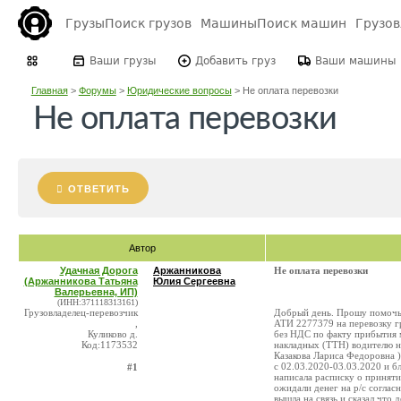
Грузы
Поиск грузов
Машины
Поиск машин
Грузо
Ваши грузы
Добавить груз
Ваши машины
Главная
>
Форумы
>
Юридические вопросы
>
Не оплата перевозки
Не оплата перевозки
ОТВЕТИТЬ
Автор
Удачная Дорога
Аржанникова
Не оплата перевозки
(Аржанникова Татьяна
Юлия Сергеевна
Валерьевна, ИП)
(ИНН:371118313161)
Грузовладелец-перевозчик
Добрый день. Прошу помочь!
,
АТИ 2277379 на перевозку г
Куликово д.
без НДС по факту прибытия 
Код:1173532
накладных (ТТН) водителю н
Казакова Лариса Федоровна 
с 02.03.2020-03.03.2020 и 
#1
написала расписку о принятии
ожидали денег на р/с соглас
вышла на связь и сказал что