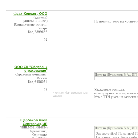
ФрахтКонсалт, ООО
(удалена)
(ИНН:6318191904)
Не понятно чего вы хотите-то
Юридические услуги ,
Самара
Код:2899686
#6
ООО СК "Сбербанк
страхование"
Страховая компания ,
Цитата
(Бушмелев В.А., ИП 
Москва
Код:6456054
#7
Уважаемые господа,
* контакт был изменен или
если документы оформлены не
удален
Кто в ТТН указан в качестве
Щербаков Яков
Сергеевич, ИП
(ИНН:503214516634)
Цитата
(Бушмелев В.А., ИП 
Перевозчик ,
Здравствуйте! Помогите! П
Одинцово
Ситуация такая: Была необх