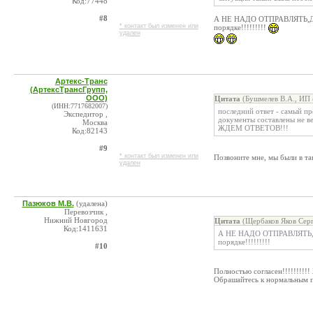
Код:77448
#8
А НЕ НАДО ОТПРАВЛЯТЬ,ДОгр
* контакт был изменен или
порядке!!!!!!!!!
удален
Артекс-Транс
(АртексТрансГрупп,
ООО)
Цитата
(Бушмелев В.А., ИП 
(ИНН:7717682007)
последний ответ - самый про
Экспедитор ,
документы составлены не в
Москва
ЖДЕМ ОТВЕТОВ!!!
Код:82143
#9
* контакт был изменен или
Позвоните мне, мы были в та
удален
Пазюков М.В.
(удалена)
Перевозчик ,
Нижний Новгород
Цитата
(Щербаков Яков Серг
Код:1411631
А НЕ НАДО ОТПРАВЛЯТЬ,ДОг
порядке!!!!!!!!!
#10
Полностью согласен!!!!!!!!!!
Обрашайтесь к нормальным пе