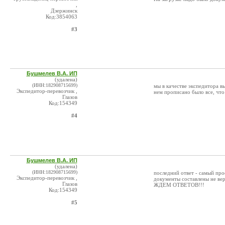
,
Дзержинск
Код:3854063
#3
Бушмелев В.А. ИП
(удалена)
(ИНН:182908715699)
мы в качестве экспедитора вы
Экспедитор-перевозчик ,
нем прописано было все, что
Глазов
Код:154349
#4
Бушмелев В.А. ИП
(удалена)
(ИНН:182908715699)
последний ответ - самый прос
Экспедитор-перевозчик ,
документы составлены не вер
Глазов
ЖДЕМ ОТВЕТОВ!!!
Код:154349
#5