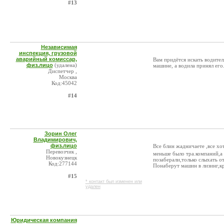
#13
Независимая
инспекция, грузовой
аварийный комиссар,
Вам придётся искать водител
физ.лицо
(удалена)
машине, а водила принял его.
Диспетчер ,
Москва
Код:45042
#14
Зорин Олег
Владимирович,
физ.лицо
Все блин жадничаете ,все хо
Перевозчик ,
меньше было тра.компаний,а 
Новокузнецк
позаберали,только слыхать 
Код:277144
Понаберут машин в лизинг,кр
#15
* контакт был изменен или
удален
Юридическая компания