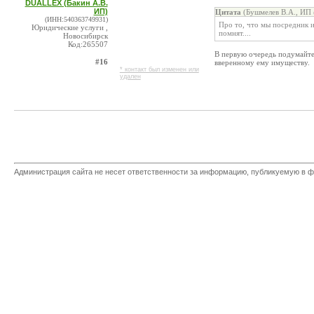
DUALLEX (Бакин А.В.
ИП)
Цитата
(Бушмелев В.А., ИП 
(ИНН:540363749931)
Про то, что мы посредник и 
Юридические услуги ,
помнят....
Новосибирск
Код:265507
В первую очередь подумайте 
#16
вверенному ему имуществу.
* контакт был изменен или
удален
Администрация сайта не несет ответственности за информацию, публикуемую в ф