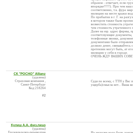
образом - отвечает, если гру
впорядке!!!!!). При чем наш
соответсвенно, т.к. фура зак
милицию на месте кражи води
По прибытии в г. Г. на разгу
в котором также были пропис
возместить стоимость утраче
чем стоимость утраченного г
Далее на юр. адрес фирмы, 
соответсвующие документы, в
телефонные звонки, докумен
документами было отправлен
должно денег, связывайтесь с
претензии могут быть, ат его
милицию у себя в городе.
ОЧЕНЬ ЖДУ ВАШИХ СОВЕТО
СК "РОСНО" Allianz
(удалена)
Страховая компания ,
Судя по всему, с ТТН у Вас 
Санкт-Петербург
ущерба)смысла нет... Ваша к
Код:218264
#2
Кулиш А.А. физ.лицо
(удалена)
Грузовладелец-перевозчик
На загрузке надо было доку