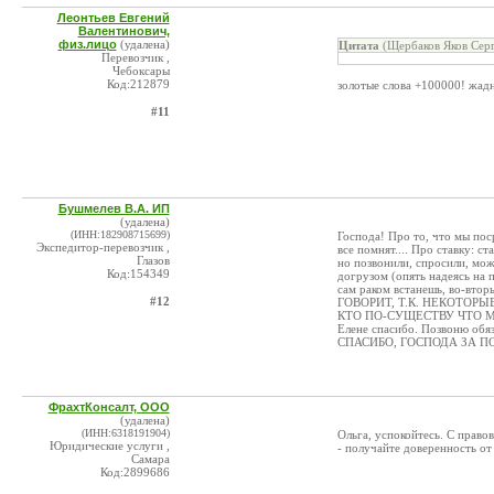
Леонтьев Евгений
Валентинович,
физ.лицо
(удалена)
Цитата
(Щербаков Яков Серг
Перевозчик ,
Чебоксары
Код:212879
золотые слова +100000! жадн
#11
Бушмелев В.А. ИП
(удалена)
(ИНН:182908715699)
Господа! Про то, что мы поср
Экспедитор-перевозчик ,
все помнят.... Про ставку:
Глазов
но позвонили, спросили, мож
Код:154349
догрузом (опять надеясь на 
сам раком встанешь, во-
#12
ГОВОРИТ, Т.К. НЕКОТОР
КТО ПО-СУЩЕСТВУ ЧТО 
Елене спасибо. Позвоню обяза
СПАСИБО, ГОСПОДА ЗА ПО
ФрахтКонсалт, ООО
(удалена)
(ИНН:6318191904)
Ольга, успокойтесь. С правов
Юридические услуги ,
- получайте доверенность от
Самара
Код:2899686