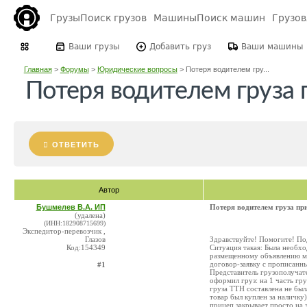
Грузы
Поиск грузов
Машины
Поиск машин
Грузо
Ваши грузы
Добавить груз
Ваши машины
Главная
>
Форумы
>
Юридические вопросы
>
Потеря водителем гру...
Потеря водителем груза 
ОТВЕТИТЬ
Автор
Бушмелев В.А. ИП
Потеря водителем груза при
(удалена)
(ИНН:182908715699)
Экспедитор-перевозчик ,
Глазов
Здравствуйте! Помогите! По
Код:154349
Ситуация такая: Была необхо
размещенному объявлению мн
договор-заявку с прописанны
#1
Представитель грузополучат
оформил груз: на 1 часть гру
груза ТТН составлена не была
товар был куплен за наличку
прицеп закрывает просто на 