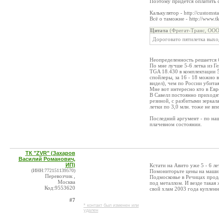
Поэтому придется оплатить 
Калькулятор - http://customst
Всё о таможне - http://www.tk
Цитата
(Фрегат-Транс, ООО
Дороговато пятилетка выход
Неопределенность решается 
По мне лучше 5-6 летка из Г
TGA 18.430 в комплектации 5 
спойлеры, за 16 - 18 можно 
видел), чем по России убитая
Мне вот интересно кто в Евр
В Савелл постоянно приходят
резиной, с разбитыми зеркала
летки по 3,0 млн. тоже не вп
Последний аргумент - по наш
плачевном состоянии.
ТК "ZVR" (Захаров
Василий Романович,
ИП)
Кстати на Авито уже 5 - 6 ле
(ИНН:772151139570)
Помониторьте цены на машин
Перевозчик ,
Подмосковье в Речицах продаю
Москва
под металлом. И везде такая
Код:9553620
свой хлам 2003 года купленный
#7
* контакт был изменен или
удален