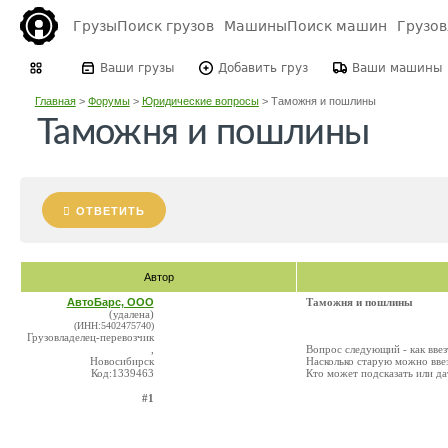
Грузы
Поиск грузов
Машины
Поиск машин
Грузо
Ваши грузы
Добавить груз
Ваши машины
Главная
>
Форумы
>
Юридические вопросы
>
Таможня и пошлины
Таможня и пошлины
ОТВЕТИТЬ
Автор
АвтоБарс, ООО
Таможня и пошлины
(удалена)
(ИНН:5402475740)
Грузовладелец-перевозчик
,
Вопрос следующий - как ввез
Новосибирск
Насколько старую можно ввез
Код:1339463
Кто может подсказать или да
#1