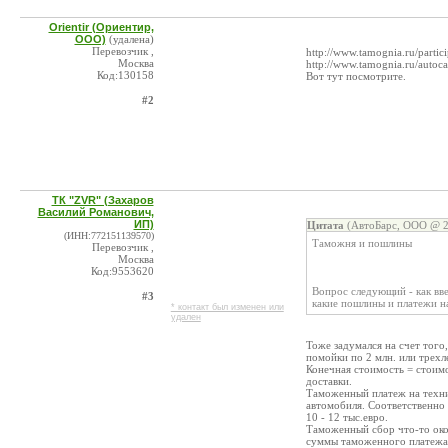
Orientir (Ориентир,
ООО)
(удалена)
Перевозчик ,
http://www.tamognia.ru/partici
Москва
http://www.tamognia.ru/autoca
Код:130158
Вот тут посмотрите.
#2
ТК "ZVR" (Захаров
Василий Романович,
ИП)
Цитата
(АвтоБарс, ООО @ 2
(ИНН:772151139570)
Таможня и пошлины
Перевозчик ,
Москва
Код:9553620
Вопрос следующий - как вве
#3
какие пошлины и платежи на
* контакт был изменен или
удален
Тоже задумался на счет того
помойки по 2 млн. или трехл
Конечная стоимость = стоим
доставки.
Таможенный платеж на техник
автомобиля. Соответственно б
10 - 12 тыс.евро.
Таможенный сбор что-то окол
суммы таможенного платежа