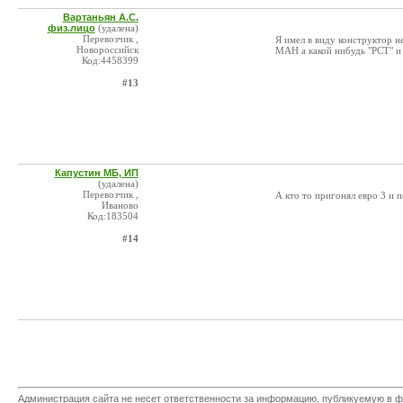
Вартаньян А.С.
физ.лицо
(удалена)
Перевозчик ,
Я имел в виду конструктор 
Новороссийск
МАН а какой нибудь "РСТ" и 
Код:4458399
#13
Капустин МБ, ИП
(удалена)
Перевозчик ,
А кто то пригонял евро 3 и 
Иваново
Код:183504
#14
Администрация сайта не несет ответственности за информацию, публикуемую в ф