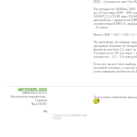
НДС - (стоимость авто без 
Расчитывал по МАНам 2005 - 
до 24 тыс.евро (640 - 960 т
10500*2,2=23100 евро (9240
автомобиля с экоклассом ЕВ
соответствия ЕВРО-4, знаком
- 15 штук.
Итого: 800 + 924 + 310 + 2 +
По трехлетке, во-первых тр
продавцы техники, во-вторых
формулу расчета 2,2 евро за к
Стоимость от 50 тыс.евро + 
стоимость - 2,5 - 2,6 млн.руб
Если кто может чего-нибудь 
грузовой техники, а они все
сопоставимым пробегом по 
АВТОПАРК, ООО
(ИНН:6452135117)
Экспедитор-перевозчик ,
Дороговато пятилетка выходи
Саратов
Код:16281
#4
* контакт был изменен или
удален