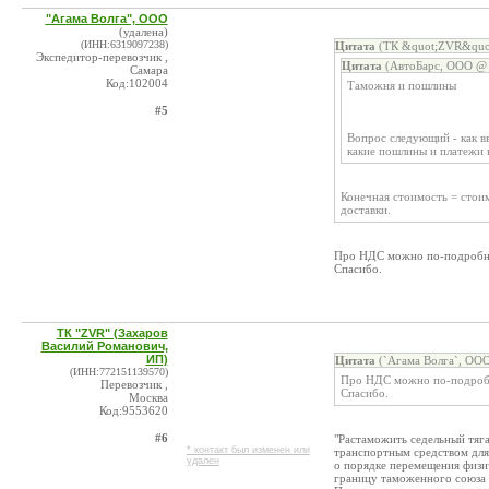
"Агама Волга", ООО
(удалена)
(ИНН:6319097238)
Цитата
(ТК &quot;ZVR&quot;
Экспедитор-перевозчик ,
Цитата
(АвтоБарс, ООО @ 
Самара
Код:102004
Таможня и пошлины
#5
Вопрос следующий - как в
какие пошлины и платежи 
Конечная стоимость = стои
доставки.
Про НДС можно по-подробнее
Спасибо.
ТК "ZVR" (Захаров
Василий Романович,
ИП)
Цитата
(`Агама Волга`, ООО
(ИНН:772151139570)
Про НДС можно по-подробне
Перевозчик ,
Спасибо.
Москва
Код:9553620
#6
"Растаможить седельный тяга
* контакт был изменен или
транспортным средством для 
удален
о порядке перемещения физи
границу таможенного союза 