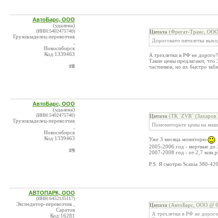
АвтоБарс, ООО
(удалена)
(ИНН:5402475740)
Цитата
(Фрегат-Транс, ООО
Грузовладелец-перевозчик
Дороговато пятилетка выход
,
Новосибирск
Код:1339463
А трехлетки в РФ не дорого?
Такие цены предлагают, что 
#8
частников, но их быстро заб
АвтоБарс, ООО
(удалена)
(ИНН:5402475740)
Цитата
(ТК `ZVR` (Захаров 
Грузовладелец-перевозчик
Помониторьте цены на маш
,
Новосибирск
Код:1339463
Уже 3 месяца мониторю
2005-2006 год - мертвые до 
#9
2007-2008 год - от 2,7 млн.
P.S. Я смотрю Scania 380-42
АВТОПАРК, ООО
(ИНН:6452135117)
Экспедитор-перевозчик ,
Цитата
(АвтоБарс, ООО @ 0
Саратов
А трехлетки в РФ не дорого
Код:16281