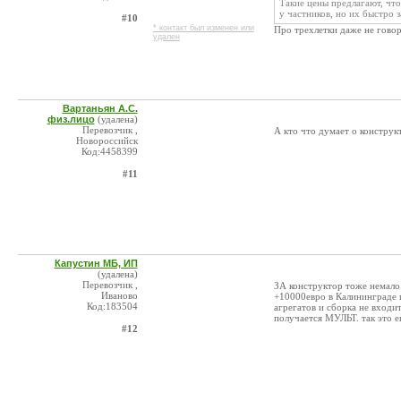
Такие цены предлагают, что
у частников, но их быстро 
#10
* контакт был изменен или
Про трехлетки даже не говор
удален
Вартаньян А.С.
физ.лицо
(удалена)
Перевозчик ,
А кто что думает о конструк
Новороссийск
Код:4458399
#11
Капустин МБ, ИП
(удалена)
Перевозчик ,
ЗА конструктор тоже немало
Иваново
+10000евро в Калининграде 
Код:183504
агрегатов и сборка не входи
получается МУЛЬТ. так это е
#12