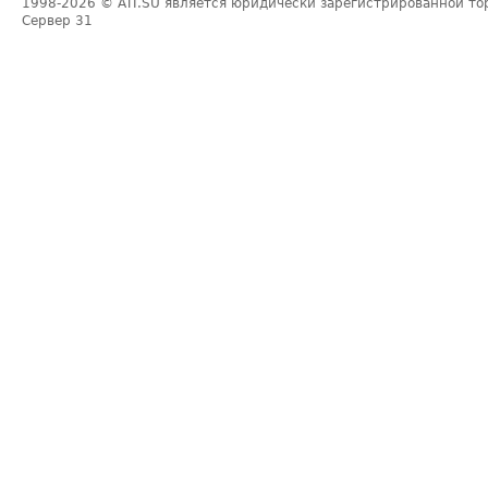
1998-2026
© ATI.SU является юридически зарегистрированной то
Сервер
31