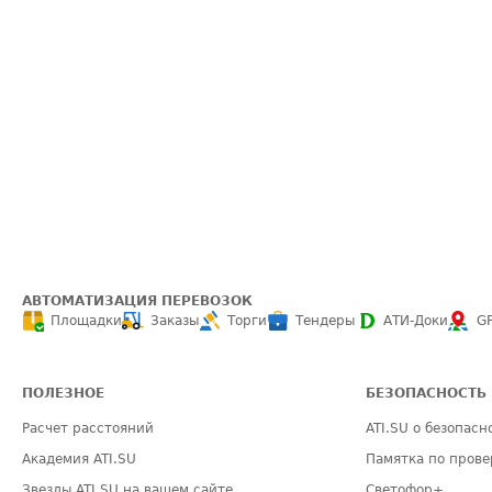
АВТОМАТИЗАЦИЯ ПЕРЕВОЗОК
Площадки
Заказы
Торги
Тендеры
АТИ-Доки
G
ПОЛЕЗНОЕ
БЕЗОПАСНОСТЬ
Расчет расстояний
ATI.SU о безопасн
Академия ATI.SU
Памятка по прове
Звезды ATI.SU на вашем сайте
Светофор+