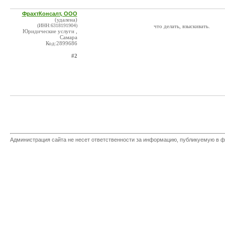
ФрахтКонсалт, ООО
(удалена)
(ИНН:6318191904)
что делать, взыскивать.
Юридические услуги ,
Самара
Код:2899686
#2
Администрация сайта не несет ответственности за информацию, публикуемую в ф