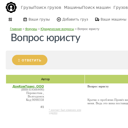
Грузы
Поиск грузов
Машины
Поиск машин
Грузо
Ваши грузы
Добавить груз
Ваши машины
Главная
>
Форумы
>
Юридические вопросы
>
Вопрос юристу
Вопрос юристу
ОТВЕТИТЬ
Автор
ДонКомТранс, ООО
Вопрос юристу
(ИНН:6143064490)
Перевозчик ,
Волгодонск
Код:9098358
Кратко о проблеме.Привёз в
меня. Ведь это вина поставщ
#1
* контакт был изменен или
удален