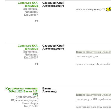
Савельев Ю.А.
Савельев Юрий
физ.лицо
Александрович
Перевозчик ,
вам в налоговую надоТЬ
Чебоксары
Код:230557
#2
Савельев Ю.А.
Савельев Юрий
физ.лицо
Александрович
Перевозчик ,
Цитата
(Шустерман Ольга Ни
Чебоксары
шагать в две руки.
Код:230557
#3
лучше в четвером(для особо
Юридическая компания
Бакин
DUALLEX (Бакин А.В.
Александр
ИП)
Цитата
(Шустерман Ольга Ни
(ИНН:540363749931)
моя супруга ИП, я работаю
Юридические услуги ,
Новосибирск
Код:265507
Работать по договору аренды