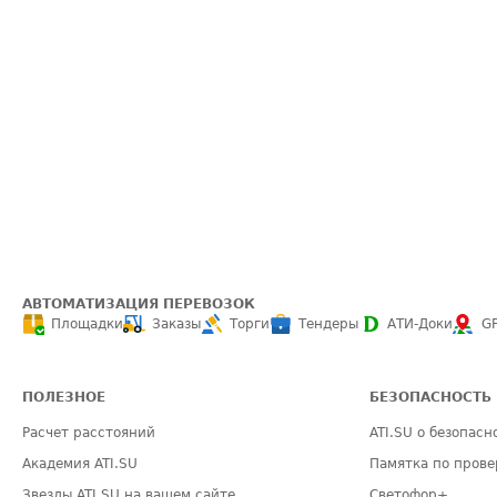
АВТОМАТИЗАЦИЯ ПЕРЕВОЗОК
Площадки
Заказы
Торги
Тендеры
АТИ-Доки
G
ПОЛЕЗНОЕ
БЕЗОПАСНОСТЬ
Расчет расстояний
ATI.SU о безопасн
Академия ATI.SU
Памятка по прове
Звезды ATI.SU на вашем сайте
Светофор+