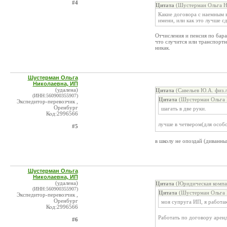
#4
Цитата
(Шустерман Ольга Ни
Какие договора с наемным в
имени, или как это лучше сд
Отчисления и пенсия по бара
что случится или транспортн
никак.
Шустерман Ольга
Николаевна, ИП
(удалена)
Цитата
(Савельев Ю.А. физ.
(ИНН:560900355907)
Цитата
(Шустерман Ольга 
Экспедитор-перевозчик ,
Оренбург
шагать в две руки.
Код:2996566
лучше в четвером(для особ
#5
в школу не опоздай (диванны
Шустерман Ольга
Николаевна, ИП
(удалена)
Цитата
(Юридическая компа
(ИНН:560900355907)
Цитата
(Шустерман Ольга 
Экспедитор-перевозчик ,
Оренбург
моя супруга ИП, я работа
Код:2996566
Работать по договору аренд
#6