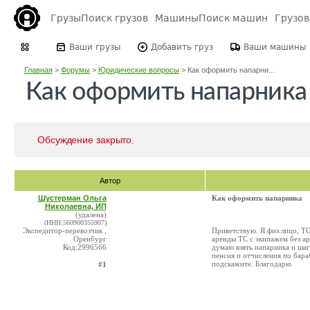
Грузы
Поиск грузов
Машины
Поиск машин
Грузо
Ваши грузы
Добавить груз
Ваши машины
Главная
>
Форумы
>
Юридические вопросы
>
Как оформить напарни...
Как оформить напарника
Обсуждение закрыто.
Автор
Шустерман Ольга
Как оформить напарника
Николаевна, ИП
(удалена)
(ИНН:560900355907)
Экспедитор-перевозчик ,
Приветствую. Я физ.лицо, ТС
Оренбург
аренды ТС с экипажем без ар
Код:2996566
думаю взять напарника и шаг
пенсия и отчисления по бараб
подскажите. Благодарю
#1