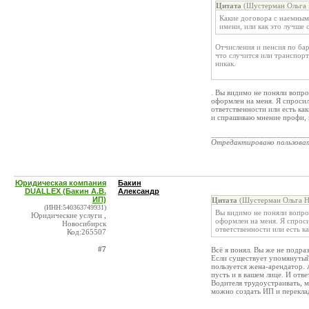
Цитата
(Шустерман Ольга 
Какие договора с наемным 
имени, или как это лучше 
Отчисления и пенсия по бар
что случится или транспорт
никак.
. Вы видимо не поняли вопро
оформлен на меня. Я спросил
ответственности или есть ка
и спрашиваю мнение профи, 
_______________________
Отредактировано пользова
Юридическая компания
Бакин
DUALLEX (Бакин А.В.
Александр
ИП)
Цитата
(Шустерман Ольга Ни
(ИНН:540363749931)
Вы видимо не поняли вопрос
Юридические услуги ,
оформлен на меня. Я спроси
Новосибирск
ответственности или есть к
Код:265507
#7
Всё я понял. Вы же не подра
Если существует упомянутый 
пользуется жена-арендатор. 
пусть и в вашем лице. И отве
Водителя трудоустраивать, м
можно создать ИП и переклад