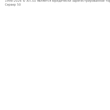
1998-2026
© ATI.SU является юридически зарегистрированной то
Сервер
50