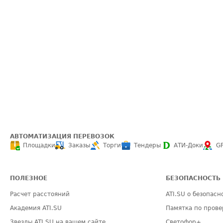
АВТОМАТИЗАЦИЯ ПЕРЕВОЗОК
Площадки
Заказы
Торги
Тендеры
АТИ-Доки
G
ПОЛЕЗНОЕ
БЕЗОПАСНОСТЬ
Расчет расстояний
ATI.SU о безопасн
Академия ATI.SU
Памятка по прове
Звезды ATI.SU на вашем сайте
Светофор+