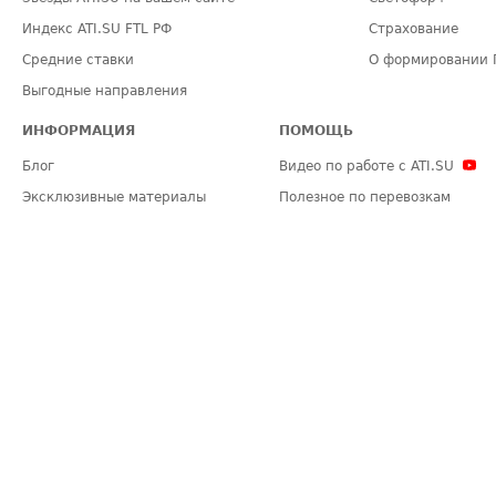
Индекс ATI.SU FTL РФ
Страхование
Средние ставки
О формировании 
Выгодные направления
ИНФОРМАЦИЯ
ПОМОЩЬ
Блог
Видео по работе с ATI.SU
Эксклюзивные материалы
Полезное по перевозкам
Политика конфиденциальности
Часто задаваемые вопросы (FA
Общие положения
Техническая информация
Карта сайта
ЗАДАТЬ ВОПРОС