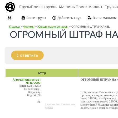
Грузы
Поиск грузов
Машины
Поиск машин
Грузо
Ваши грузы
Добавить груз
Ваши машины
Главная
>
Форумы
>
Юридические вопросы
>
ОГРОМНЫЙ ШТРАФ НА ФЕ...
ОГРОМНЫЙ ШТРАФ НА
ОТВЕТИТЬ
Автор
Агродетальимпорт
ОГРОМНЫЙ ШТРАФ НА 
ЛТД, ООО
(ИНН:3328414255)
Перевозчик ,
Владимир
Добрый день! Вот такая сит
Код:84576
прошла, а вторую машину ост
штаф 34000р, отобрали вод. 
там насчитали вместо 34000,
#1
может быть? Машины одинако
* контакт был изменен или
удален
делать и как с этим беспреде