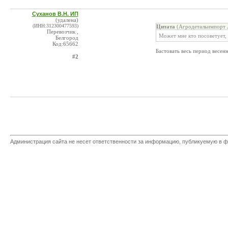
Суханов В.Н. ИП
(удалена)
(ИНН:312300477593)
Цитата
(Агродетальимпорт 
Перевозчик ,
Может мне кто посоветует, 
Белгород
Код:65662
Бастовать весь период весен
#2
Администрация сайта не несет ответственности за информацию, публикуемую в ф