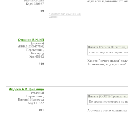
Магнитогорск
адже если и докажите что он
Код:1250667
#9
* контакт был изменен или
удален
Суханов В.Н. ИП
(удалена)
(ИНН:312300477593)
Цитата
(Регион Логистика, 
Перевозчик ,
с него получить с вероятно
Белгород
Код:65662
Как это "ничего нельзя" полу
#10
А показания, под протокол?
Фадеев А.В. физ.лицо
(удалена)
Перевозчик ,
Цитата
(ООО`Б-Транслогисти
Нижний Новгород
Во время переговоров по п
Код:111932
#11
А откуда у этого мошенника 