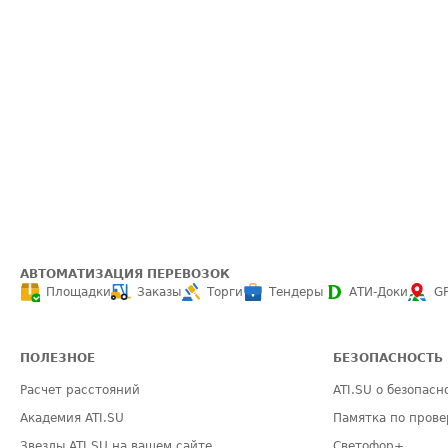
АВТОМАТИЗАЦИЯ ПЕРЕВОЗОК
Площадки
Заказы
Торги
Тендеры
АТИ-Доки
G
ПОЛЕЗНОЕ
БЕЗОПАСНОСТЬ
Расчет расстояний
ATI.SU о безопасн
Академия ATI.SU
Памятка по прове
Звезды ATI.SU на вашем сайте
Светофор+