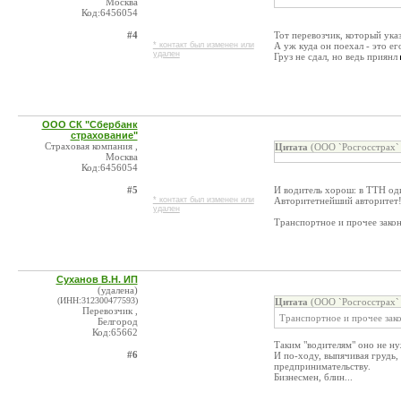
Москва
Код:6456054
#4
Тот перевозчик, который ука
* контакт был изменен или
А уж куда он поехал - это ег
удален
Груз не сдал, но ведь приянл
ООО СК "Сбербанк
страхование"
Страховая компания ,
Цитата
(ООО `Росгосстрах` 
Москва
Код:6456054
#5
И водитель хорош: в ТТН оди
* контакт был изменен или
Авторитетнейший авторитет
удален
Транспортное и прочее закон
Суханов В.Н. ИП
(удалена)
(ИНН:312300477593)
Цитата
(ООО `Росгосстрах` 
Перевозчик ,
Транспортное и прочее зако
Белгород
Код:65662
Таким "водителям" оно не ну
#6
И по-ходу, выпячивая грудь,
предпринимательству.
Бизнесмен, блин...