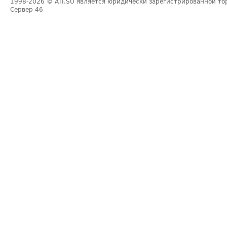
1998-2026
© ATI.SU является юридически зарегистрированной то
Сервер
46