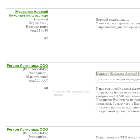
Журавлев Алексей
Николаевич, физ.лицо
(удалена)
Детский сад,однако....
Перевозчик ,
У меня во всех договорах са
Новошахтинск
отправителем,диспетчером и
Код:117640
#7
Регион Логистика, ООО
(ИНН:7445046450)
Экспедитор ,
Цитата
(Журавлев Алексей Н
Магнитогорск
диспы писали-при переадрес
Код:1250667
#8
У нас если необходима выгру
* контакт был изменен или
погрузки ставится отметка в
удален
который мы САМИ вписываем
С водителя Вы ничего не пол
предъявит. Только чего с Вас
страхуют немногие компании 
стандартном договоре такой
Регион Логистика, ООО
(ИНН:7445046450)
Экспедитор ,
Хотя, отметок в ТТН о том, ч