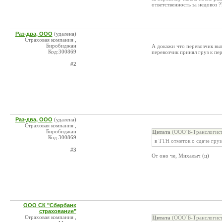
ответственность за недовоз ?
Раз-два, ООО
(удалена)
Страховая компания ,
Биробиджан
А докажи что перевозчик вып
Код:300869
перевозчик принял груз к пе
#2
Раз-два, ООО
(удалена)
Страховая компания ,
Биробиджан
Цитата
(ООО`Б-Транслогисти
Код:300869
в ТТН отметок о сдаче груз
#3
От оно че, Михалыч (ц)
ООО СК "Сбербанк
страхование"
Страховая компания ,
Цитата
(ООО`Б-Транслогисти