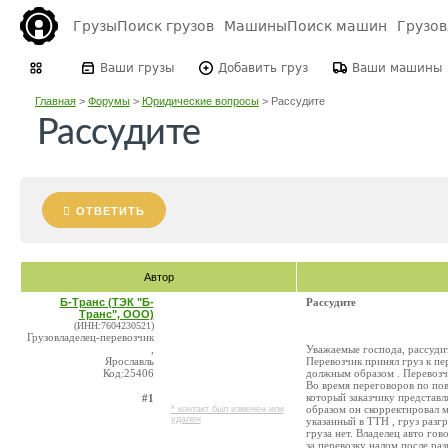
Грузы
Поиск грузов
Машины
Поиск машин
Грузо
Ваши грузы
Добавить груз
Ваши машины
Главная
>
Форумы
>
Юридические вопросы
>
Рассудите
Рассудите
ОТВЕТИТЬ
Автор
Б-Транс (ТЭК "Б-
Рассудите
Транс", ООО)
(ИНН:7604230521)
Грузовладелец-перевозчик
,
Уважаемые господа, рассудит
Ярославль
Перевозчик принял груз к пе
Код:25406
должным образом . Перевозч
Во время переговоров по пов
который заказчику представл
#1
образом он скорректировал ме
* контакт был изменен или
удален
указанный в ТТН , груз разг
груза нет. Владелец авто гов
за перевозку налом после раз