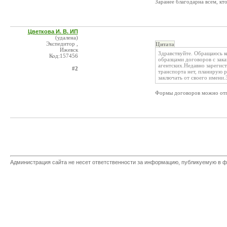
Заранее благодарна всем, кто
Цветкова И. В. ИП
(удалена)
Экспедитор ,
Цитата
Ижевск
Здравствуйте. Обращаюсь ко
Код:157456
образцами договоров с зака
агентских.Недавно зарегист
#2
транспорта нет, планирую 
заключать от своего имени.
Формы договоров можно отпр
Администрация сайта не несет ответственности за информацию, публикуемую в ф