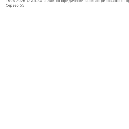
1998-2026
© ATI.SU является юридически зарегистрированной то
Сервер
55