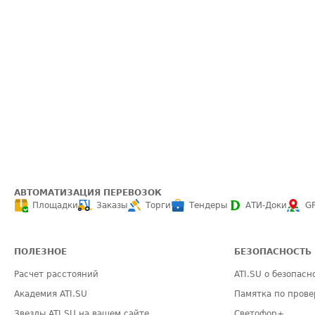
АВТОМАТИЗАЦИЯ ПЕРЕВОЗОК
Площадки
Заказы
Торги
Тендеры
АТИ-Доки
G
ПОЛЕЗНОЕ
БЕЗОПАСНОСТЬ
Расчет расстояний
ATI.SU о безопасн
Академия ATI.SU
Памятка по прове
Звезды ATI.SU на вашем сайте
Светофор+