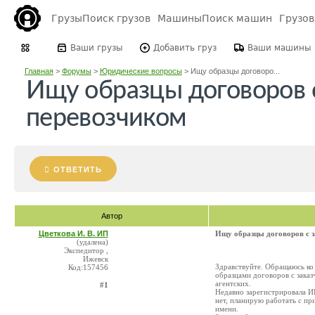
Грузы
Поиск грузов
Машины
Поиск машин
Грузо
Ваши грузы
Добавить груз
Ваши машины
Главная
>
Форумы
>
Юридические вопросы
>
Ищу образцы договоро...
Ищу образцы договоров с
перевозчиком
ОТВЕТИТЬ
Автор
Цветкова И. В. ИП
Ищу образцы договоров с з
(удалена)
Экспедитор ,
Ижевск
Здравствуйте. Обращаюсь ко 
Код:157456
образцами договоров с заказ
агентских.
#1
Недавно зарегистрировала ИП
нет, планирую работать с п
имени.