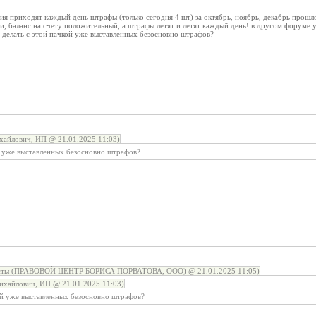
ия приходят каждый день штрафы (только сегодня 4 шт) за октябрь, ноябрь, декабрь прошл
ли, баланс на счету положительный, а штрафы летят и летят каждый день! в другом форум
 делать с этой пачкой уже выставленных безосновно штрафов?
хайлович, ИП @ 21.01.2025 11:03)
ой уже выставленных безосновно штрафов?
сты (ПРАВОВОЙ ЦЕНТР БОРИСА ПОРВАТОВА, ООО) @ 21.01.2025 11:05)
ихайлович, ИП @ 21.01.2025 11:03)
кой уже выставленных безосновно штрафов?