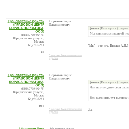
Транспортные юристы
Порватов Борис
(ПРАВОВОЙ ЦЕНТР
Владимирович
БОРИСА ПОРВАТОВА,
Цитата
(Ваш юрист (Видяев 
ООО)
Мы занимаемся защитой пе
(ИНН:7709492475)
Юридические услуги ,
Москва
Код:995281
"Мы" - это кто, Видяев А.Н.? 
#9
* контакт был изменен или
удален
Транспортные юристы
Порватов Борис
(ПРАВОВОЙ ЦЕНТР
Владимирович
БОРИСА ПОРВАТОВА,
Цитата
(Ваш юрист (Видяев 
ООО)
Чем подтвердите свои слов
(ИНН:7709492475)
Юридические услуги ,
Москва
Вам выложить тут выписку о
Код:995281
#10
* контакт был изменен или
Да.
удален
Абаленцев Петр
Абаленцева Алина