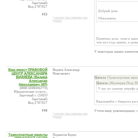
Заречный)
Код:2787027
Добрый день.
#15
* контакт был изменен или
Обжаловать.
удален
Понятное дело, этим и зани
чем пол года заняло, и день
У некоторых наших клиентов
Ваш юрист ПРАВОВОЙ
Видяев Александр
ЦЕНТР АЛЕКСАНДРА
Николаевич
ВИДЯЕВА (Видяев
Цитата
(Транспортные юри
Александр
Цитата
(Абаленцев Петр М
Николаевич, ИП)
(ИНН:583804362770)
У нас по одному штрафу р
Юридические услуги ,
Заречный г. (ЗАТО
Заречный)
Взыскивайте с бюджета рас
Код:2787027
#16
Учтем вашу рекомендацию, с
* контакт был изменен или
удален
Транспортные юристы
Порватов Борис