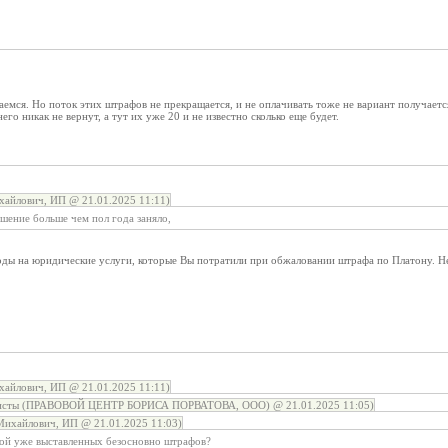
аемся. Но поток этих штрафов не прекращается, и не оплачивать тоже не вариант получае
него никак не вернут, а тут их уже 20 и не известно сколько еще будет.
хайлович, ИП @ 21.01.2025 11:11)
шение больше чем пол года заняло,
оды на юридические услуги, которые Вы потратили при обжаловании штрафа по Платону. Не
хайлович, ИП @ 21.01.2025 11:11)
исты (ПРАВОВОЙ ЦЕНТР БОРИСА ПОРВАТОВА, ООО) @ 21.01.2025 11:05)
Михайлович, ИП @ 21.01.2025 11:03)
чкой уже выставленных безосновно штрафов?