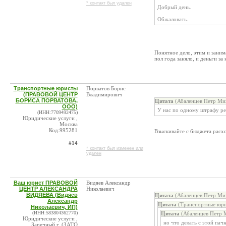
* контакт был удален
Добрый день.
Обжаловать.
Понятное дело, этим и заним
пол года заняло, и деньги за 
Транспортные юристы
Порватов Борис
(ПРАВОВОЙ ЦЕНТР
Владимирович
БОРИСА ПОРВАТОВА,
Цитата
(Абаленцев Петр Ми
ООО)
У нас по одному штрафу ре
(ИНН:7709492475)
Юридические услуги ,
Москва
Код:995281
Взыскивайте с бюджета расх
#14
* контакт был изменен или
удален
Ваш юрист ПРАВОВОЙ
Видяев Александр
ЦЕНТР АЛЕКСАНДРА
Николаевич
ВИДЯЕВА (Видяев
Цитата
(Абаленцев Петр Ми
Александр
Цитата
(Транспортные юр
Николаевич, ИП)
(ИНН:583804362770)
Цитата
(Абаленцев Петр 
Юридические услуги ,
но что делать с этой па
Заречный г. (ЗАТО