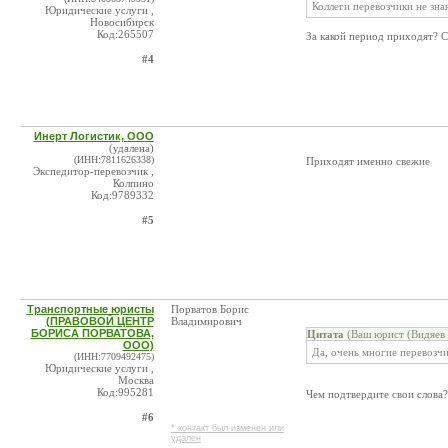
Коллеги перевозчики не зна
Юридические услуги ,
Новосибирск
Код:265507
За какой период приходят? 
#4
Инерт Логистик, ООО
(удалена)
(ИНН:7811626338)
Приходят именно свежие
Экспедитор-перевозчик ,
Колпино
Код:9789332
#5
Транспортные юристы
Порватов Борис
(ПРАВОВОЙ ЦЕНТР
Владимирович
БОРИСА ПОРВАТОВА,
Цитата
(Ваш юрист (Видяев 
ООО)
Да, очень многие перевозч
(ИНН:7709492475)
Юридические услуги ,
Москва
Код:995281
Чем подтвердите свои слова?
#6
* контакт был изменен или
удален