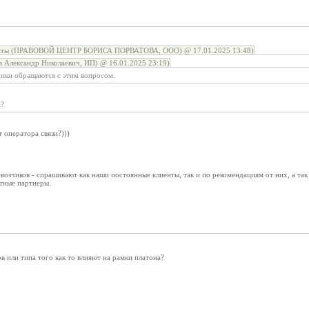
сты (ПРАВОВОЙ ЦЕНТР БОРИСА ПОРВАТОВА, ООО) @ 17.01.2025 13:48)
 Александр Николаевич, ИП) @ 16.01.2025 23:19)
чики обращаются с этим вопросом.
а?
 оператора связи?)))
возчиков - спрашивают как наши постоянные клиенты, так и по рекомендациям от них, а т
тные партнеры.
 или типа того как то влияют на рамки платона?