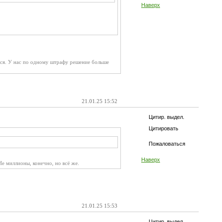
Наверх
ется. У нас по одному штрафу решение больше
21.01.25 15:52
Цитир. выдел.
Цитировать
Пожаловаться
Наверх
е миллионы, конечно, но всё же.
21.01.25 15:53
Цитир. выдел.