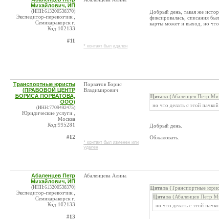
Михайлович, ИП
(ИНН:613200538370)
Добрый день, такая же истор
Экспедитор-перевозчик ,
фиксировалась, списания бы
Семикаракорск г.
карты может и выход, но что
Код:102133
#11
* контакт был удален
Транспортные юристы
Порватов Борис
(ПРАВОВОЙ ЦЕНТР
Владимирович
БОРИСА ПОРВАТОВА,
Цитата
(Абаленцев Петр Ми
ООО)
но что делать с этой пачк
(ИНН:7709492475)
Юридические услуги ,
Москва
Код:995281
Добрый день.
#12
Обжаловать.
* контакт был изменен или
удален
Абаленцев Петр
Абаленцева Алина
Михайлович, ИП
(ИНН:613200538370)
Цитата
(Транспортные юри
Экспедитор-перевозчик ,
Цитата
(Абаленцев Петр М
Семикаракорск г.
Код:102133
но что делать с этой пач
#13