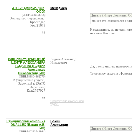
АТП-23 (фирма ДОК,
Менеджер
ООО)
(ИНН:2308034768)
Цитата
(Инерт Логистик, О
Экспедитор-перевозчик ,
может кто сталкивался с эт
Краснодар
Код:21679
К сожалению, вы не один ст
#2
на сайте Платона.
Ваш юрист ПРАВОВОЙ
Видяев Александр
ЦЕНТР АЛЕКСАНДРА
Николаевич
ВИДЯЕВА (Видяев
Да, очень многие перевозчи
Александр
Николаевич, ИП)
Тоже вижу выход в оформлен
(ИНН:583804362770)
Юридические услуги ,
Заречный г. (ЗАТО
Заречный)
Код:2787027
#3
* контакт был изменен или
удален
Юридическая компания
Бакин
DUALLEX (Бакин А.В.
Александр
ИП)
Цитата
(Инерт Логистик, О
(ИНН:540363749931)