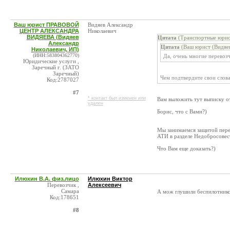
Ваш юрист ПРАВОВОЙ
Видяев Александр
ЦЕНТР АЛЕКСАНДРА
Николаевич
ВИДЯЕВА (Видяев
Цитата
(Транспортные юри
Александр
Цитата
(Ваш юрист (Видяев
Николаевич, ИП)
(ИНН:583804362770)
Да, очень многие перевоз
Юридические услуги ,
Заречный г. (ЗАТО
Заречный)
Чем подтвердите свои слов
Код:2787027
#7
* контакт был изменен или
Вам выложить тут выписку от
удален
Борис, что с Вами?)
Мы занимаемся защитой пере
АТИ в разделе Недобросовес
Что Вам еще доказать?)
Илюхин В.А. физ.лицо
Илюхин Виктор
Перевозчик ,
Алексеевич
Самара
А мож глушили беспилотников
Код:178651
#8