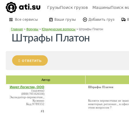
Грузы
Поиск грузов
Машины
Поиск м
Все сервисы
Ваши грузы
Добавить груз
Главная
>
Форумы
>
Юридические вопросы
>
Штрафы Платон
Штрафы Платон
ОТВЕТИТЬ
Автор
Инерт Логистик, ООО
Штрафы Платон
(удалена)
(ИНН:7811626338)
Экспедитор-перевозчик ,
Колпино
Коллеги перевозчики не знаю 
Код:9789332
некоторых регионах , в офис
этим вопросом ?
#1