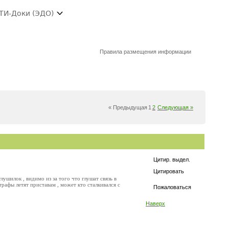
ТИ-Доки (ЭДО)
Правила размещения информации
« Предыдущая
1
2
Следующая »
Цитир. выдел.
Цитировать
лушилок , видимо из за того что глушат связь в
рафы летят приставам , может кто сталкивался с
Пожаловаться
Наверх