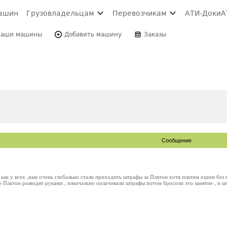
ашин
Грузовладельцам
Перевозчикам
АТИ-Доки
А
Ваши машины
Добавить машину
Заказы
Сообщение
как у всех ,нам очень глобально стали приходить штрафы за Платон хотя платим ездим без г
е Платон разводят руками , изначально оплачивали штрафы потом бросили это занятие , и шт