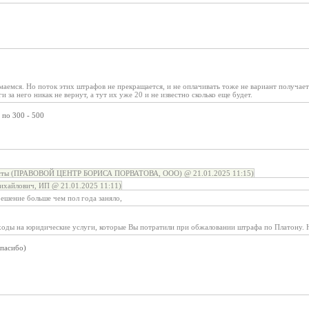
маемся. Но поток этих штрафов не прекращается, и не оплачивать тоже не вариант получа
ги за него никак не вернут, а тут их уже 20 и не известно сколько еще будет.
 по 300 - 500
сты (ПРАВОВОЙ ЦЕНТР БОРИСА ПОРВАТОВА, ООО) @ 21.01.2025 11:15)
ихайлович, ИП @ 21.01.2025 11:11)
ешение больше чем пол года заняло,
ходы на юридические услуги, которые Вы потратили при обжаловании штрафа по Платону. Н
пасибо)