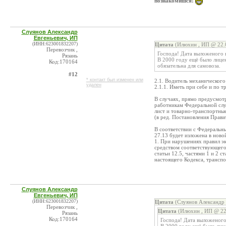
познакомишся!
Слуянов Александр
Евгеньевич, ИП
(ИНН:623001832207)
Цитата
(Илюхин , ИП @ 22.0
Перевозчик ,
Господа! Дата выложеного в
Рязань
В 2000 году ещё было лицен
Код:170164
обязательна для самовоза.
#12
* контакт был изменен или
2.1. Водитель механического
удален
2.1.1. Иметь при себе и по 
В случаях, прямо предусмот
работникам Федеральной слу
лист и товарно-транспортны
(в ред. Постановления Прави
В соответствии с Федеральны
27.13 будет изложена в ново
1. При нарушениях правил э
средством соответствующего 
статьи 12.5, частями 1 и 2 ст
настоящего Кодекса, трансп
Слуянов Александр
Евгеньевич, ИП
(ИНН:623001832207)
Цитата
(Слуянов Александр 
Перевозчик ,
Цитата
(Илюхин , ИП @ 22
Рязань
Код:170164
Господа! Дата выложеного 