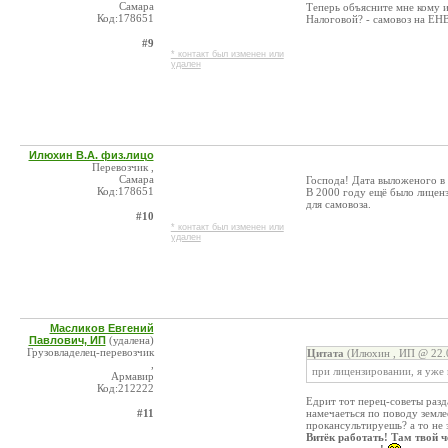
Самара
Теперь объясните мне кому и
Код:178651
Налоговой? - самовоз на ЕН
#9
* контакт был изменен или
удален
Илюхин В.А. физ.лицо
Перевозчик ,
Самара
Господа! Дата выложеного в 
Код:178651
В 2000 году ещё было лиценз
для самовоза.
#10
* контакт был изменен или
удален
Масликов Евгений
Павлович, ИП
(удалена)
Грузовладелец-перевозчик
Цитата
(Илюхин , ИП @ 22.0
,
при лицензировании, я уже 
Армавир
Код:212222
Едрит тот перец-советы разда
#11
намечаеться по поводу земл
прокансультируешь? а то не 
Витёк работать! Там твой 