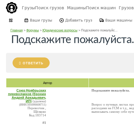
Грузы
Поиск грузов
Машины
Поиск машин
Грузо
Ваши грузы
Добавить груз
Ваши машины
Главная
>
Форумы
>
Юридические вопросы
>
Подскажите пожалуйс...
Подскажите пожалуйста
ОТВЕТИТЬ
Автор
Союз Ноябрьских
Подскажите пожалуйста.
перевозчиков (Еронин
Андрей Аркадьевич,
ИП)
(удалена)
Вопрос о путевых листах при
(ИНН:505006608711)
Перевозчик ,
расходами на ГСМ и т.д., ве
Щёлково
выписывать самому себе путе
Код:183714
#1