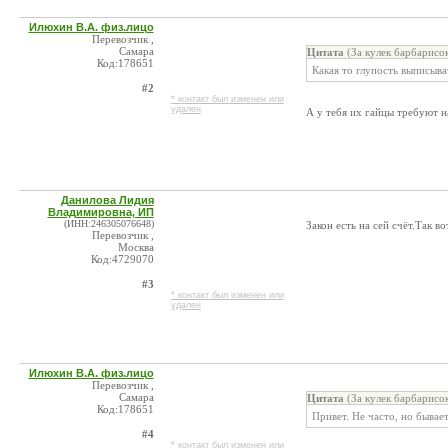
Илюхин В.А. физ.лицо
Перевозчик ,
Самара
Цитата
(За кулек барбарисо
Код:178651
Какая то глупость выписыва
#2
* контакт был изменен или
удален
А у тебя их гайцы требуют н
Данилова Лидия
Владимировна, ИП
(ИНН:246305076648)
Закон есть на сей счёт.Так во
Перевозчик ,
Москва
Код:4729070
#3
* контакт был изменен или
удален
Илюхин В.А. физ.лицо
Перевозчик ,
Самара
Цитата
(За кулек барбарисо
Код:178651
Привет. Не часто, но бывает
#4
* контакт был изменен или