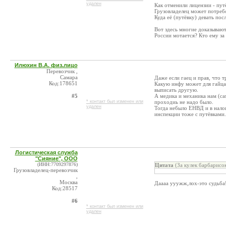
удален
Как отменили лицензии - пут
Грузовладелец может потребо
Куда её (путёвку) девать пос
Вот здесь многие доказывают,
России мотается? Кто ему за
Илюхин В.А. физ.лицо
Перевозчик ,
Самара
Даже если гаец и прав, что т
Код:178651
Какую инфу может для гайца 
выписать другую.
#5
А медика и механика нам (са
* контакт был изменен или
проходиь не надо было.
удален
Тогда небыло ЕНВД и в налог
инспекции тоже с путёвками.
Логистическая служба
"Сияние", ООО
(ИНН:7709297876)
Цитата
(За кулек барбарисо
Грузовладелец-перевозчик
,
Москва
Даааа ууужж,лох-это судьба
Код:28517
#6
* контакт был изменен или
удален