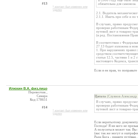
В 2000 году ещё было лице
#13
обязательна для самовоза.
* контакт был изменен или
удален
2.1. Водитель механическог
2.1.1. Иметь при себе и по
В случаях, прямо предусмо
проверки работникам Федер
путевой лист и товарно-тр
(в ред. Постановления Прав
В соответствии с Федеральн
27.13 будет изложена в нов
1. При нарушениях правил 
средством соответствующего
статьи 12.5, частями 1 и 2 
настоящего Кодекса, транс
Если я ен прав, то поправьте 
Илюхин В.А. физ.лицо
Перевозчик ,
Самара
Цитата
(Слуянов Александр 
Код:178651
В случаях, прямо предусмо
проверки работникам Федер
#14
путевой лист и товарно-тр
* контакт был изменен или
удален
Если веритьэтому документу,
Господа! Я ни кого не призыа
А полуситься может так: Вы 
(вас так же могут и оштрафо
Ради Бога - пишите путёвки..