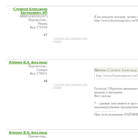
Слуянов Александр
Евгеньевич, ИП
(ИНН:623001832207)
Я на каждую поездку делаю с
Перевозчик ,
http://www.businesspravo.
Рязань
Код:170164
#7
* контакт был изменен или
удален
Илюхин В.А. физ.лицо
Перевозчик ,
Самара
Цитата
(Слуянов Александр 
Код:178651
http://www.businesspravo
#8
* контакт был изменен или
удален
Господа! Обратите внимание 
медика и механика.
Вот сноска:
* - данные заполняются при
индивидуальным предприним
........................
При использовании НАЁМНЫХ в
Илюхин В.А. физ.лицо
Перевозчик ,