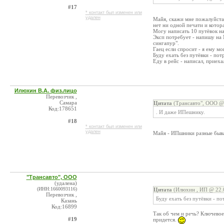
#17
* контакт был изменен или
удален
Майя, скажи мне пожалуйста 
нет ни одной печати и котор
Могу написать 10 путёвок на
Эксп потребует - напишу на 
сингапур".
Гаец если спросит - я ему мо
Буду ехать без путёвки - пот
Еду в рейс - написал, приехал
Илюхин В.А. физ.лицо
Перевозчик ,
Самара
Цитата
(Трансавто", ООО @ 
Код:178651
. И даже ИПешнику.
#18
* контакт был изменен или
удален
Майя - ИПшники разные бываю
"Трансавто", ООО
(удалена)
(ИНН:1660093116)
Цитата
(Илюхин , ИП @ 22.0
Перевозчик ,
Буду ехать без путёвки - по
Казань
Код:16899
Так об чем и речь? Ключевое
#19
придется.