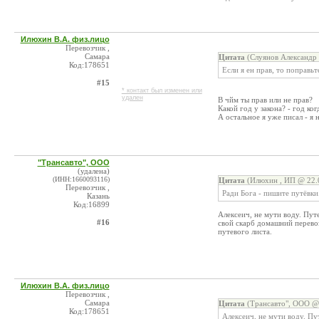
Илюхин В.А. физ.лицо
Перевозчик ,
Самара
Цитата
(Слуянов Александр 
Код:178651
Если я ен прав, то поправьт
#15
* контакт был изменен или
удален
В чйм ты прав или не прав?
Какой год у закона? - год ко
А остальное я уже писал - я 
"Трансавто", ООО
(удалена)
(ИНН:1660093116)
Цитата
(Илюхин , ИП @ 22.0
Перевозчик ,
Ради Бога - пишите путёвки.
Казань
Код:16899
Алексеич, не мути воду. Пут
#16
свой скарб домашний перевоз
путевого листа.
Илюхин В.А. физ.лицо
Перевозчик ,
Самара
Цитата
(Трансавто", ООО @ 
Код:178651
Алексеич, не мути воду. Пу