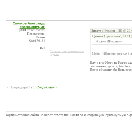
Слуянов Александр
Евгеньевич, ИП
(ИНН:623001832207)
Цитата
(Илюхин , ИП @ 22.0
Перевозчик ,
Цитата
(Трансавто", ООО @
Рязань
Код:170164
. И даже ИПешнику.
#20
* контакт был изменен или
Майя - ИПшники разные быва
удален
Еду я в субботу из Белгород
что можно сделать, был без 
Вот и объяснил бы Вить этом
« Предыдущая
1
2
3
Следующая »
Администрация сайта не несет ответственности за информацию, публикуемую в ф