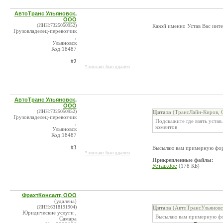
АвтоТранс Ульяновск,
ООО
(ИНН:7325050952)
Какой именно Устав Вас инте
Грузовладелец-перевозчик
,
Ульяновск
Код:18487
#2
* контакт был удален
АвтоТранс Ульяновск,
ООО
(ИНН:7325050952)
Цитата
(ТрансЛайн-Киров, 
Грузовладелец-перевозчик
Подскажите где взять устав.
,
коментов
Ульяновск
Код:18487
#3
Высылаю вам примерную фо
* контакт был удален
Прикрепленные файлы:
Устав.doc
(178 КБ)
ФрахтКонсалт, ООО
(удалена)
(ИНН:6318191904)
Цитата
(АвтоТрансУльяновс
Юридические услуги ,
Высылаю вам примерную ф
Самара