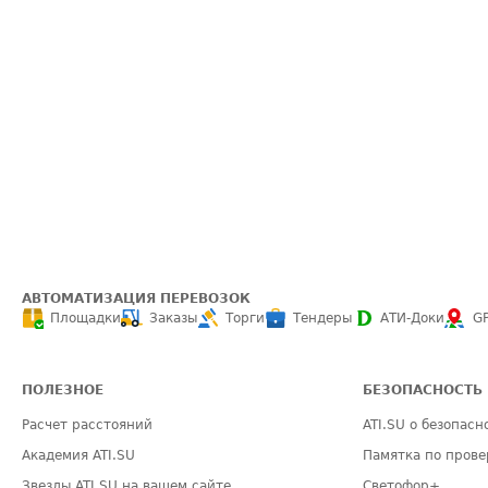
АВТОМАТИЗАЦИЯ ПЕРЕВОЗОК
Площадки
Заказы
Торги
Тендеры
АТИ-Доки
G
ПОЛЕЗНОЕ
БЕЗОПАСНОСТЬ
Расчет расстояний
ATI.SU о безопасн
Академия ATI.SU
Памятка по прове
Звезды ATI.SU на вашем сайте
Светофор+