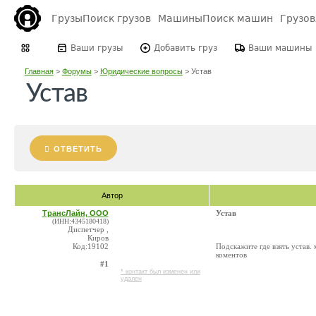
Грузы
Поиск грузов
Машины
Поиск машин
Грузо
Ваши грузы
Добавить груз
Ваши машины
Главная
>
Форумы
>
Юридические вопросы
>
Устав
Устав
ОТВЕТИТЬ
Автор
ТрансЛайн, ООО
Устав
(ИНН:4345180418)
Диспетчер ,
Киров
Код:19102
Подскажите где взять устав. 
коментов
#1
* контакт был изменен или
удален