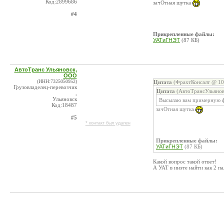
Код:2899686
зачОтная шутка
#4
Прикрепленные файлы:
УАТиГНЭТ
(87 КБ)
АвтоТранс Ульяновск,
ООО
(ИНН:7325050952)
Цитата
(ФрахтКонсалт @ 10.
Грузовладелец-перевозчик
Цитата
(АвтоТрансУльянов
,
Ульяновск
Высылаю вам примерную 
Код:18487
зачОтная шутка
#5
* контакт был удален
Прикрепленные файлы:
УАТиГНЭТ
(87 КБ)
Какой вопрос такой ответ!
А УАТ в инэте найти как 2 па