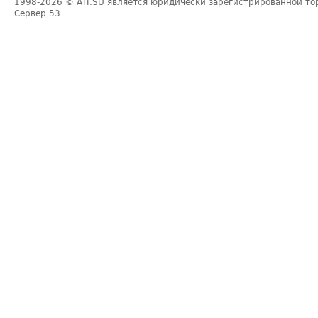
1998-2026
© ATI.SU является юридически зарегистрированной то
Сервер
53