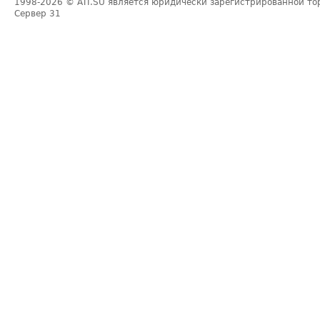
1998-2026
© ATI.SU является юридически зарегистрированной то
Сервер
31