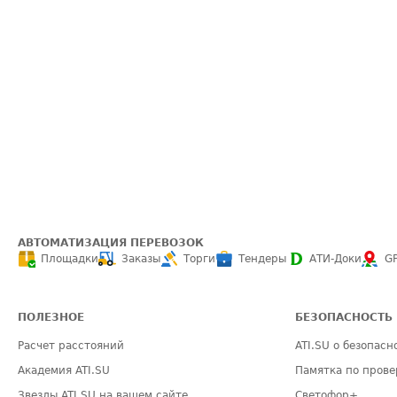
АВТОМАТИЗАЦИЯ ПЕРЕВОЗОК
Площадки
Заказы
Торги
Тендеры
АТИ-Доки
G
ПОЛЕЗНОЕ
БЕЗОПАСНОСТЬ
Расчет расстояний
ATI.SU о безопасн
Академия ATI.SU
Памятка по прове
Звезды ATI.SU на вашем сайте
Светофор+