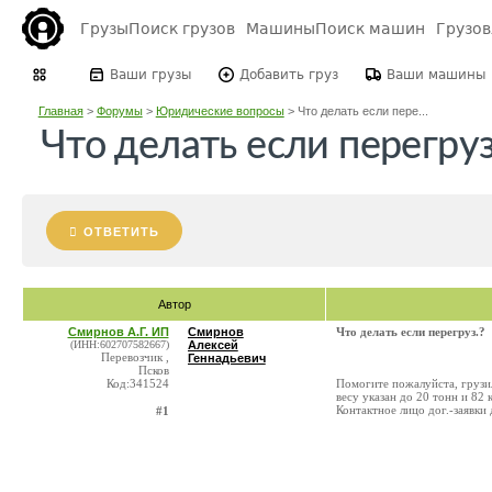
Грузы
Поиск грузов
Машины
Поиск машин
Грузо
Ваши грузы
Добавить груз
Ваши машины
Главная
>
Форумы
>
Юридические вопросы
>
Что делать если пере...
Что делать если перегруз
ОТВЕТИТЬ
Автор
Смирнов А.Г. ИП
Смирнов
Что делать если перегруз.?
(ИНН:602707582667)
Алексей
Перевозчик ,
Геннадьевич
Псков
Код:341524
Помогите пожалуйста, грузил
весу указан до 20 тонн и 82 
Контактное лицо дог.-заявки 
#1