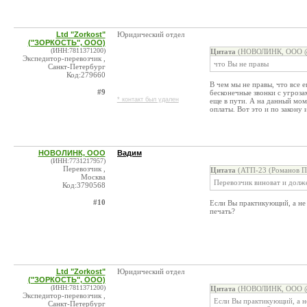
Ltd "Zorkost"
Юридический отдел
("ЗОРКОСТЬ", ООО)
(ИНН:7811371200)
Цитата
(НОВОЛИНК, ООО @ 
Экспедитор-перевозчик ,
что Вы не правы
Санкт-Петербург
Код:279660
В чем мы не правы, что все 
#9
бесконечные звонки с угроза
* контакт был удален
еще в пути. А на данный мом
оплаты. Вот это и по закону 
НОВОЛИНК, ООО
Вадим
(ИНН:7731217957)
Перевозчик ,
Цитата
(АТП-23 (Романов П.
Москва
Перевозчик виноват и долже
Код:3790568
#10
Если Вы практикующий, а не 
печать?
Ltd "Zorkost"
Юридический отдел
("ЗОРКОСТЬ", ООО)
(ИНН:7811371200)
Цитата
(НОВОЛИНК, ООО @ 
Экспедитор-перевозчик ,
Если Вы практикующий, а не
Санкт-Петербург