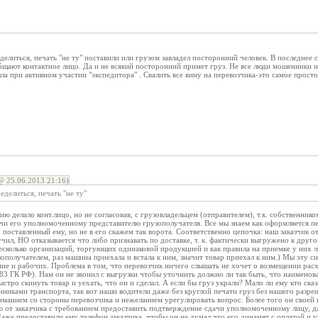
елиться, печать "не ту" поставили или грузом завладел посторонний человек. В последнее 
щают контактное лицо. Да и не всякий посторонний примет груз. Не все люди мошенники и
а при активном участии "экспедитора" . Свалить все вину на перевозчика-это самое просто
25.06.2013 21:16)
делиться, печать "не ту"
ию делало конт.лицо, но не согласовав, с грузовладельцем (отправителем), т.к. собственнико
чи его уполномоченному представителю грузополучателя. Все мы знаем как оформляется пер
, поставленный ему, но не в его скажем так ворота. Соответственно цепочка: наш заказчик о
учил, НО отказывается что либо признавать по доставке, т. к. фактически выгружено к дру
есколько организаций, торгующих одинаковой продукцией и как правила на приемке у них 
зополучателем, раз машина приехала и встала к ним, значит товар приехал к ним.) Мы эту 
ие и рабочих. Проблема в том, что перевозчик ничего слышать не хочет о возмещении расхо
3 ГК РФ). Нам он не звонил с выгрузки чтобы уточнить должно ли так быть, что наименова
стро скинуть товар и уехать, что он и сделал. А если бы груз украли? Мало ли ему кто ска
нниками транспорта, так вот наши водители даже без круглой печати груз без нашего разреш
иманием со стороны перевозчика и нежеланием урегулировать вопрос. Более того он своей
 от заказчика с требованием предоставить подтверждение сдачи уполномоченному лицу, да
Даже предоставили ему телефон заказчика, чтобы он не думал что его динамят с оплатой и