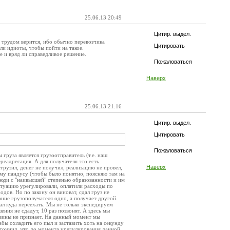
25.06.13 20:49
Цитир. выдел.
с трудом верится, ибо обычно перевозчика
Цитировать
ли идиоты, чтобы пойти на такое.
е и вряд ли справедливое решение.
Пожаловаться
Наверх
25.06.13 21:16
Цитир. выдел.
Цитировать
Пожаловаться
м груза является грузоотправитель (т.е. наш
еадресация. А для получателя это есть
Наверх
тгрузил, денег не получил, реализацию не провел,
гому пандусу (чтобы было понятно, поясняю там на
люди с "наивысшей" степенью образованности и им
ситуацию урегулировали, оплатили расходы по
дов. Но по закону он виноват, сдал груз не
ние грузополучателя одно, а получает другой.
зал куда переехать. Мы не только экспедируем
ения не сдадут, 10 раз позвонят. А здесь мы
 вины не признает. На данный момент мы
бы охладить его пыл и заставить хоть на секунду
 уточнил, что до момента урегулирования данной