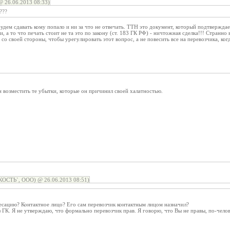
26.06.2013 08:33)
???
будем сдавать кому попало и ни за что не отвечать. ТТН это документ, который подтвержда
, а то что печать стоит не та это по закону (ст. 183 ГК РФ) - ничтожная сделка!!! Странно
о своей стороны, чтобы урегулировать этот вопрос, а не повесить все на перевозчика, когд
 возместить те убытки, которые он причинил своей халатностью.
РКОСТЬ`, ООО) @ 26.06.2013 08:51)
есацию? Контактное лицо? Его сам перевозчик контактным лицом назначил?
з ГК. Я не утверждаю, что формально перевозчик прав. Я говорю, что Вы не правы, по-челов