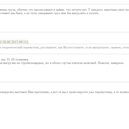
нника груза, обычно это прописывают в заявке, что печати нет. У каждого заказчика своя си
точняют как быть, а не тупо скидывают груз лиж бы выгрузить и уехать.
26.06.2013 09:11)
 теоретический перевозчик, расскажите, как Вы поступаете, если выгружаете, скажем, утеп
 нас 35 20-тонников.
я выгрузки на стройплощадках, но в обоих случая платили наличкой. Повезло, наверное.
овладелец выставит Вам претензию, а вот её вы и транслируете уже перевозчику, а то возмо