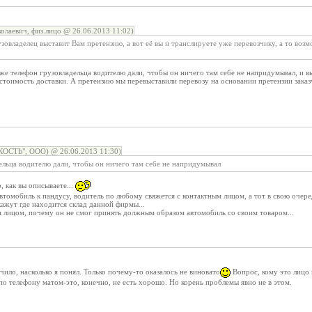
лаевич, физ.лицо @ 26.06.2013 11:02)
узовладелец выставит Вам претензию, а вот её вы и транслируете уже перевозчику, а то возм
же телефон грузовладельца водителю дали, чтобы он ничего там себе не напридумывал, и 
оимость доставки. А претензию мы перевыставили перевозу на основании претензии заказ
РКОСТЬ", ООО) @ 26.06.2013 11:30)
ельца водителю дали, чтобы он ничего там себе не напридумывал
о, как вы описываете...
автомобиль к пандусу, водитель по любому свяжется с контактным лицом, а тот в свою очере
ажут где находится склад данной фирмы...
м лицом, почему он не смог принять должным образом автомобиль со своим товаром...
чило, насколько я понял. Только почему-то оказалось не виновато
Вопрос, кому это лицо 
 по телефону матом-это, конечно, не есть хорошо. Но корень проблемы явно не в этом.