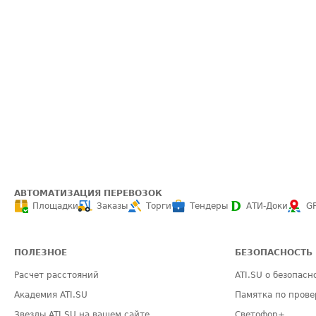
АВТОМАТИЗАЦИЯ ПЕРЕВОЗОК
Площадки
Заказы
Торги
Тендеры
АТИ-Доки
G
ПОЛЕЗНОЕ
БЕЗОПАСНОСТЬ
Расчет расстояний
ATI.SU о безопасн
Академия ATI.SU
Памятка по прове
Звезды ATI.SU на вашем сайте
Светофор+