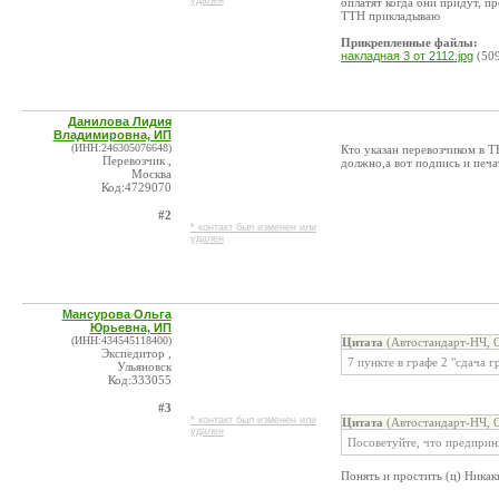
удален
оплатят когда они придут, п
ТТН прикладываю
Прикрепленные файлы:
накладная 3 от 2112.jpg
(509
Данилова Лидия
Владимировна, ИП
(ИНН:246305076648)
Кто указан перевозчиком в ТН
Перевозчик ,
должно,а вот подпись и печа
Москва
Код:4729070
#2
* контакт был изменен или
удален
Мансурова Ольга
Юрьевна, ИП
(ИНН:434545118400)
Цитата
(Автостандарт-НЧ, 
Экспедитор ,
7 пункте в графе 2 "сдача 
Ульяновск
Код:333055
#3
* контакт был изменен или
Цитата
(Автостандарт-НЧ, 
удален
Посоветуйте, что предприн
Понять и простить (ц) Никак