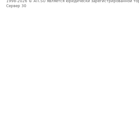
1998-2026
© ATI.SU является юридически зарегистрированной то
Сервер
30