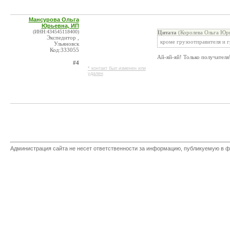
Мансурова Ольга
Юрьевна, ИП
(ИНН:434545118400)
Цитата
(Королева Ольга Юрь
Экспедитор ,
кроме грузоотправителя и 
Ульяновск
Код:333055
Ай-яй-яй! Только получател
#4
* контакт был изменен или
удален
Администрация сайта не несет ответственности за информацию, публикуемую в ф