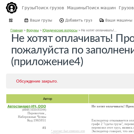
Грузы
Поиск грузов
Машины
Поиск машин
Грузо
Ваши грузы
Добавить груз
Ваши машины
Главная
>
Форумы
>
Юридические вопросы
>
Не хотят оплачивать!...
Не хотят оплачивать! Пр
пожалуйста по заполнен
(приложение4)
Обсуждение закрыто.
Автор
Автостандарт-НЧ, ООО
Не хотят оплачивать! Прок
(ИНН:1650193344)
Перевозчик ,
Набережные Челны
Код:1965951
Експедитор отказывается опл
графе 2 "сдача груза", пере
перевозил этот груз, являяс
#1
Экспедитор говорит, что им 
* контакт был изменен или