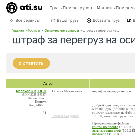
Грузы
Поиск грузов
Машины
Поиск м
Все сервисы
Ваши грузы
Добавить груз
Главная
>
Форумы
>
Юридические вопросы
>
штраф за перегруз на...
штраф за перегруз на ос
ОТВЕТИТЬ
Автор
Малахов и К, ООО
Татьяна Михайловна
штраф за перегруз на оси
(ИНН:2225189327)
Перевозчик ,
Барнаул
Код:246556
Добрый день, подскажите пож
в 76 000 руб, (350000 тенге)
грузоотправителем на фабрик
#1
17 000, итого вес груза и ав
* контакт был удален
Прикрепленные файлы:
квиток об оплате
(716,9 КБ)
акты взвешиваний
(509,2 К
протокол
(313,8 КБ)