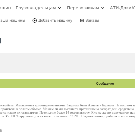
ашин
Грузовладельцам
Перевозчикам
АТИ-Доки
А
Ваши машины
Добавить машину
Заказы
и
Сообщение
алуйста. Мы являемся грузоперевозчиками. Загрузка была Алматы - Барнаул. На весовом к
 произвели в полном объеме. Можем ли мы выставить претензию на возврат ден. средств на з
е согласно их стандартов. Печенье не более 14 рядов высоту. К тому же по документам на гр
то = 35 500 9округленно), а на весах показывает 37 200. Следовательно, пробило ось и к том
Б)