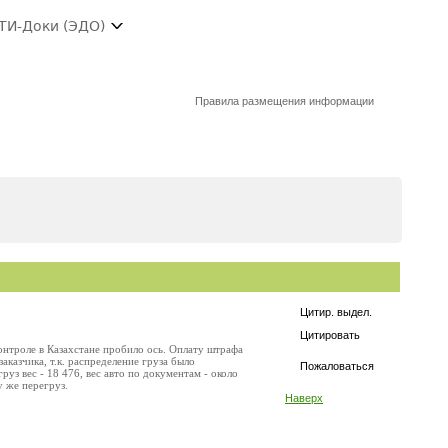
ТИ-Доки (ЭДО)
Правила размещения информации
Цитир. выдел.
Цитировать
онтроле в Казахстане пробило ось. Оплату штрафа
аказчика, т.к. распределение груза было
Пожаловаться
уз вес - 18 476, вес авто по документам - около
у же перегруз.
Наверх