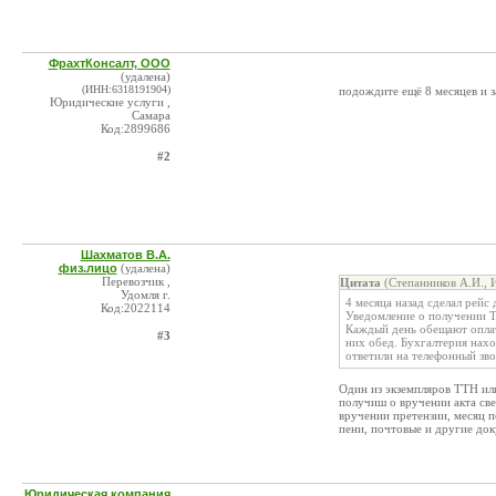
ФрахтКонсалт, ООО
(удалена)
(ИНН:6318191904)
подождите ещё 8 месяцев и з
Юридические услуги ,
Самара
Код:2899686
#2
Шахматов В.А.
физ.лицо
(удалена)
Перевозчик ,
Цитата
(Степанников А.И., 
Удомля г.
4 месяца назад сделал рейс 
Код:2022114
Уведомление о получении Т
Каждый день обещают оплатит
#3
них обед. Бухгалтерия нахо
ответили на телефонный зво
Один из экземпляров ТТН или
получиш о вручении акта све
вручении претензии, месяц 
пени, почтовые и другие до
Юридическая компания