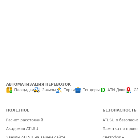
АВТОМАТИЗАЦИЯ ПЕРЕВОЗОК
Площадки
Заказы
Торги
Тендеры
АТИ-Доки
G
ПОЛЕЗНОЕ
БЕЗОПАСНОСТЬ
Расчет расстояний
ATI.SU о безопасн
Академия ATI.SU
Памятка по прове
Звезды ATI.SU на вашем сайте
Светофор+