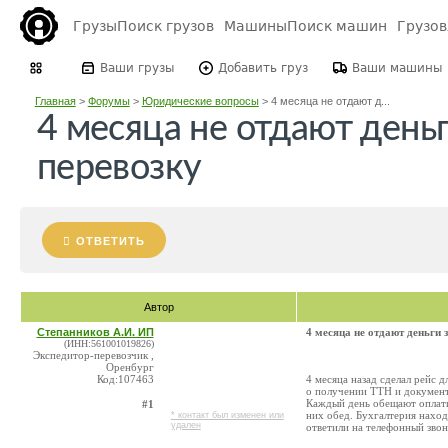
Грузы
Поиск грузов
Машины
Поиск машин
Грузо
Ваши грузы
Добавить груз
Ваши машины
Главная
>
Форумы
>
Юридические вопросы
>
4 месяца не отдают д...
4 месяца не отдают день
перевозку
ОТВЕТИТЬ
Автор
Степанников А.И. ИП
4 месяца не отдают деньги 
(ИНН:561001019826)
Экспедитор-перевозчик ,
Оренбург
Код:107463
4 месяца назад сделал рейс 
о получении ТТН и документ
Каждый день обещают оплатить
#1
них обед. Бухгалтерия наход
* контакт был изменен или
удален
ответили на телефонный звон