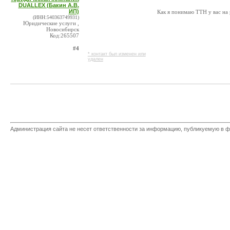
DUALLEX (Бакин А.В.
ИП)
Как я понимаю ТТН у вас на 
(ИНН:540363749931)
Юридические услуги ,
Новосибирск
Код:265507
#4
* контакт был изменен или
удален
Администрация сайта не несет ответственности за информацию, публикуемую в ф