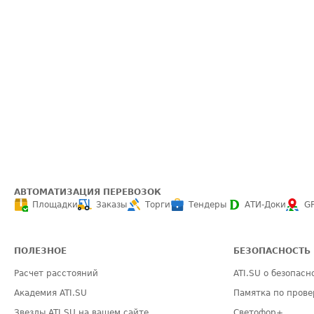
АВТОМАТИЗАЦИЯ ПЕРЕВОЗОК
Площадки
Заказы
Торги
Тендеры
АТИ-Доки
G
ПОЛЕЗНОЕ
БЕЗОПАСНОСТЬ
Расчет расстояний
ATI.SU о безопасн
Академия ATI.SU
Памятка по прове
Звезды ATI.SU на вашем сайте
Светофор+