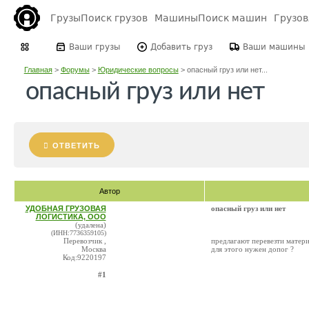
Грузы
Поиск грузов
Машины
Поиск машин
Грузо
Ваши грузы
Добавить груз
Ваши машины
Главная
>
Форумы
>
Юридические вопросы
>
опасный груз или нет...
опасный груз или нет
ОТВЕТИТЬ
Автор
УДОБНАЯ ГРУЗОВАЯ
опасный груз или нет
ЛОГИСТИКА, ООО
(удалена)
(ИНН:7736359105)
Перевозчик ,
предлагают перевезти матери
Москва
для этого нужен допог ?
Код:9220197
#1