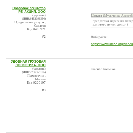
Правовое агентство
РЕ_АКЦИЯ, ООО
(удалена)
Цитата
(Музыченко Алексей
(ИНН:6452099356)
предлагают перевезти матер
Юридические услуги ,
для этого нужен допог ?
Саратов
Код:8485921
#2
Выбирайте:
https://www.unece.org/filea
УДОБНАЯ ГРУЗОВАЯ
ЛОГИСТИКА, ООО
(удалена)
спасибо большое
(ИНН:7736359105)
Перевозчик ,
Москва
Код:9220197
#3