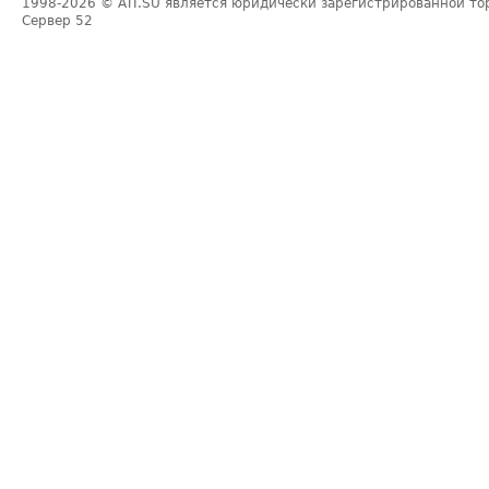
1998-2026
© ATI.SU является юридически зарегистрированной то
Сервер
52