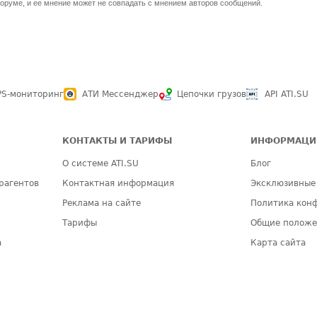
оруме, и ее мнение может не совпадать с мнением авторов сообщений.
PS-мониторинг
АТИ Мессенджер
Цепочки грузов
API ATI.SU
КОНТАКТЫ И ТАРИФЫ
ИНФОРМАЦИ
О системе ATI.SU
Блог
рагентов
Контактная информация
Эксклюзивные
Реклама на сайте
Политика кон
Тарифы
Общие полож
а
Карта сайта