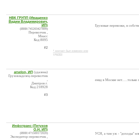
НВК ГРУПП (Иващенко
Вадим Владимирович,
ИП)
Грузовые перевозки, в собст
(ИНН:745203427899)
Перевозчик ,
Миасс
Код:8095
#2
* контакт был изменен или
удален
arselon, ИП
(удалена)
Грузовладелец-перевозчик
,
енвд в Москве нет......тольк
Дмитров г.
Код:218928
#3
Инфотранс (Петухов
О.Н. ИП)
(ИНН:471500172020)
УСН, а там уж - "доходы" ил
Экспедитор-перевозчик ,