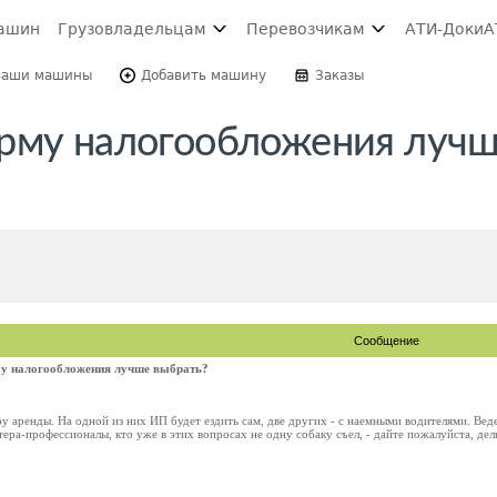
ашин
Грузовладельцам
Перевозчикам
АТИ-Доки
А
Ваши машины
Добавить машину
Заказы
орму налогообложения луч
Сообщение
у налогообложения лучше выбрать?
 аренды. На одной из них ИП будет ездить сам, две других - с наемными водителями. Вед
ера-профессионалы, кто уже в этих вопросах не одну собаку съел, - дайте пожалуйста, де