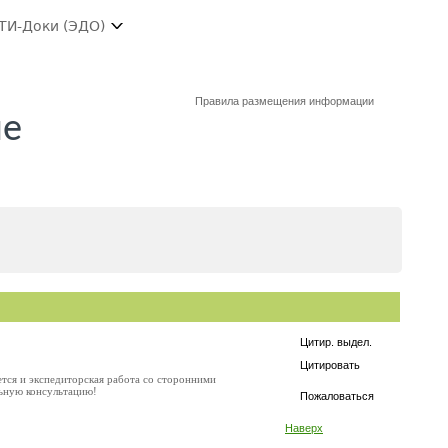
ТИ-Доки (ЭДО)
Правила размещения информации
ше
Цитир. выдел.
Цитировать
ется и экспедиторская работа со сторонними
льную консультацию!
Пожаловаться
Наверх