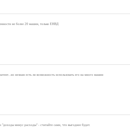
венности не более 20 машин, только ЕНВД
о патент...но незнаю есть ли возможность использовать его на много машин
и "доходы минус расходы" - считайте сами, что выгоднее будет.