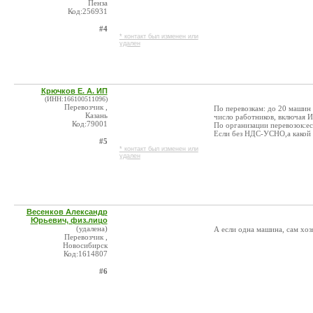
Пенза
Код:256931
#4
* контакт был изменен или
удален
Крючков Е. А. ИП
(ИНН:166100511096)
Перевозчик ,
По перевозкам: до 20 машин 
Казань
число работников, включая И
Код:79001
По организации перевозок:е
Если без НДС-УСНО,а какой в
#5
* контакт был изменен или
удален
Весенков Александр
Юрьевич, физ.лицо
(удалена)
А если одна машина, сам хоз
Перевозчик ,
Новосибирск
Код:1614807
#6