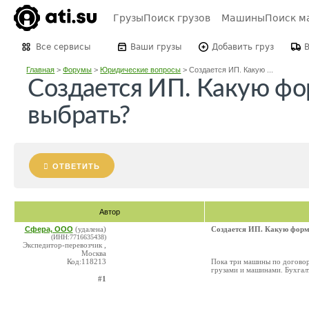
Грузы
Поиск грузов
Машины
Поиск м
Все сервисы
Ваши грузы
Добавить груз
Главная
>
Форумы
>
Юридические вопросы
>
Создается ИП. Какую ...
Создается ИП. Какую ф
выбрать?
ОТВЕТИТЬ
Автор
Сфера, ООО
(удалена)
Создается ИП. Какую форм
(ИНН:7716635438)
Экспедитор-перевозчик ,
Москва
Код:118213
Пока три машины по договору
грузами и машинами. Бухгалт
#1