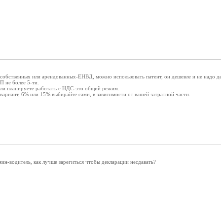
собственных или арендованных-ЕНВД, можно использовать патент, он дешевле и не надо дек
П не более 5-ти.
сли планируете работать с НДС-это общий режим.
ариант, 6% или 15% выбирайте сами, в зависимости от вашей затратной части.
яин-водитель, как лучше зарегиться чтобы декларации несдавать?