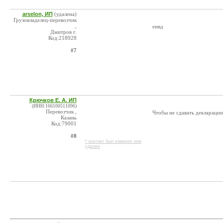
arselon, ИП
(удалена)
Грузовладелец-перевозчик
,
енвд
Дмитров г.
Код:218928
#7
Крючков Е. А. ИП
(ИНН:166100511096)
Перевозчик ,
Чтобы не сдавать деклара
Казань
Код:79001
#8
* контакт был изменен или
удален