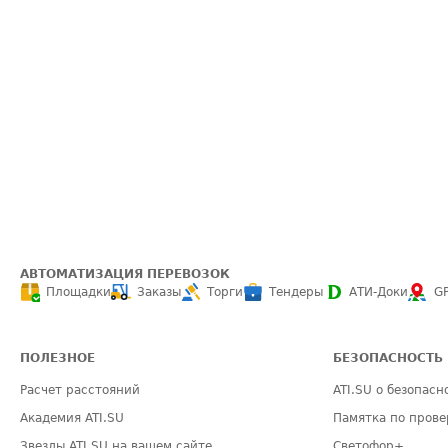
АВТОМАТИЗАЦИЯ ПЕРЕВОЗОК
Площадки
Заказы
Торги
Тендеры
АТИ-Доки
G
ПОЛЕЗНОЕ
БЕЗОПАСНОСТЬ
Расчет расстояний
ATI.SU о безопасн
Академия ATI.SU
Памятка по прове
Звезды ATI.SU на вашем сайте
Светофор+