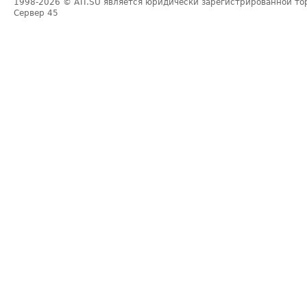
1998-2026
© ATI.SU является юридически зарегистрированной то
Сервер
45