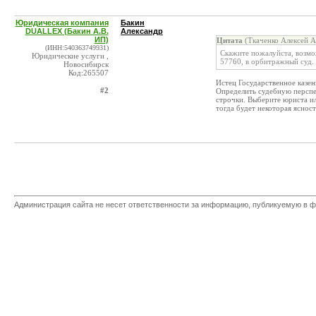
Юридическая компания
Бакин
DUALLEX (Бакин А.В.
Александр
ИП)
Цитата
(Ткаченко Алексей А
(ИНН:540363749931)
Скажите пожалуйста, возмо
Юридические услуги ,
57760, в орбитражный суд.
Новосибирск
Код:265507
Истец Государственное казе
#2
Определить судебную перспе
строчки. Выберите юриста и
тогда будет некоторая ясност
Администрация сайта не несет ответственности за информацию, публикуемую в ф