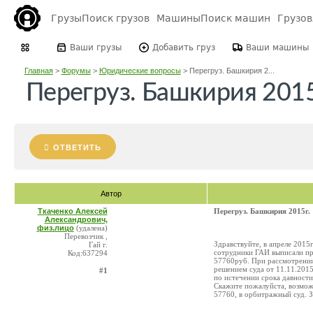
Грузы
Поиск грузов
Машины
Поиск машин
Грузо
Ваши грузы
Добавить груз
Ваши машины
Главная
>
Форумы
>
Юридические вопросы
>
Перегруз. Башкирия 2...
Перегруз. Башкирия 2015
ОТВЕТИТЬ
Автор
Ткаченко Алексей
Перегруз. Башкирия 2015г.
Александрович,
физ.лицо
(удалена)
Перевозчик ,
Здравствуйте, в апреле 201
Гай г.
сотрудники ГАИ выписали про
Код:637294
57760руб. При рассмотрении
решением суда от 11.11.201
#1
по истечении срока давности
Скажите пожалуйста, возмож
57760, в орбитражный суд. З