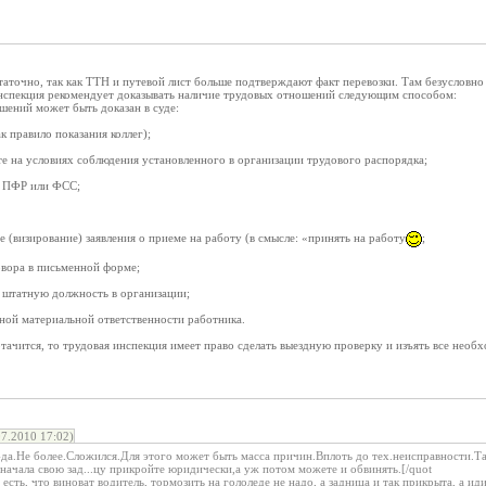
таточно, так как ТТН и путевой лист больше подтверждают факт перевозки. Там безусловно
 инспекция рекомендует доказывать наличие трудовых отношений следующим способом:
шений может быть доказан в суде:
ак правило показания коллег);
те на условиях соблюдения установленного в организации трудового распорядка;
 в ПФР или ФСС;
е (визирование) заявления о приеме на работу (в смысле: «принять на работу
;
овора в письменной форме;
а штатную должность в организации;
ной материальной ответственности работника.
ортачится, то трудовая инспекция имеет право сделать выездную проверку и изъять все нео
7.2010 17:02)
-да.Не более.Сложился.Для этого может быть масса причин.Вплоть до тех.неисправности.Та
начала свою зад...цу прикройте юридически,а уж потом можете и обвинять.[/quot
а есть, что виноват водитель, тормозить на гололеде не надо, а задница и так прикрыта, а 