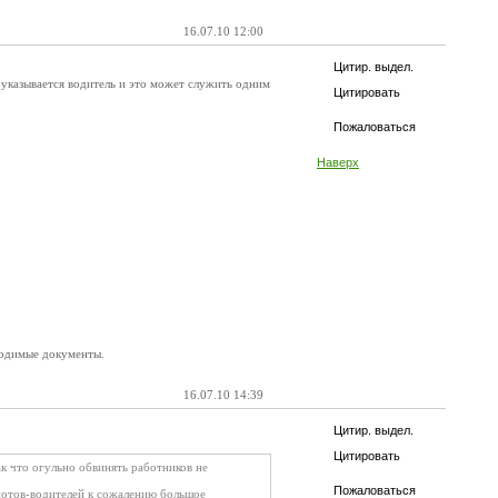
16.07.10 12:00
Цитир. выдел.
 указывается водитель и это может служить одним
Цитировать
Пожаловаться
Наверх
бходимые документы.
16.07.10 14:39
Цитир. выдел.
Цитировать
к что огульно обвинять работников не
Пожаловаться
идиотов-водителей к сожалению большое