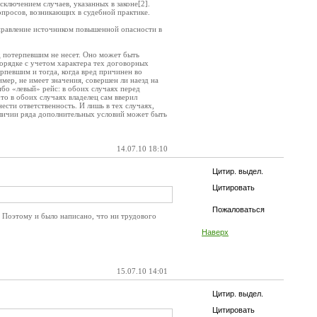
ключением случаев, указанных в законе[2].
просов, возникающих в судебной практике.
управление источником повышенной опасности в
д потерпевшим не несет. Оно может быть
орядке с учетом характера тех договорных
певшим и тогда, когда вред причинен во
мер, не имеет значения, совершен ли наезд на
ибо «левый» рейс: в обоих случаях перед
что в обоих случаях владелец сам вверил
сти ответственность. И лишь в тех случаях,
аличии ряда дополнительных условий может быть
14.07.10 18:10
Цитир. выдел.
Цитировать
Пожаловаться
. Поэтому и было написано, что ни трудового
Наверх
15.07.10 14:01
Цитир. выдел.
Цитировать