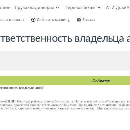
ашин
Грузовладельцам
Перевозчикам
АТИ-Доки
А
Ваши машины
Добавить машину
Заказы
тветственность владельца 
Сообщение
етственность владельца авто?
том! Я ИП. Водитель работает у меня без договора. Попал в аварию на моей машине при вы
ю полосу, произошло лобовое столкновение с Камазом. Оба водителя в реанимации. Мой ав
ахователь я, страховка неограниченная. Камаз восстановить можно. Мне как владельцу авт