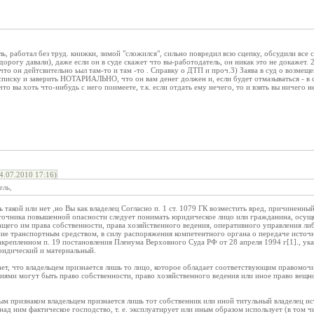
ь, работал без труд. книжки, зимой "сложился", сильно повредил всю сцепку, обсудили все
дорогу давали), даже если он в суде скажет что вы-работодатель, он никак это не докажет. 
что он дейтсвительно ьыл там-то и там -то . Справку о ДТП и проч.3) Заява в суд о возмещ
писку и заверить НОТАРИАЛЬНО, что он вам денег должен и, если будет отмазываться - в 
то вы хоть что-нибудь с него поимеете, т.к. если отдать ему нечего, то и взять вы ничего 
.07.2010 17:16)
ель,
ь такой или нет ,но Вы как владелец Согласно п. 1 ст. 1079 ГК возместить вред, причиненн
сточника повышенной опасности следует понимать юридическое лицо или гражданина, осу
ащего им права собственности, права хозяйственного ведения, оперативного управления ли
ие транспортным средством, в силу распоряжения компетентного органа о передаче источн
крепленном п. 19 постановления Пленума Верховного Суда РФ от 28 апреля 1994 г[1]., ука
идический и материальный.
ет, что владельцем признается лишь то лицо, которое обладает соответствующим правомо
иями могут быть право собственности, право хозяйственного ведения или иное право вещно
ным признаком владельцем признается лишь тот собственник или иной титульный владелец 
ад ним фактическое господство, т. е. эксплуатирует или иным образом использует (в том 