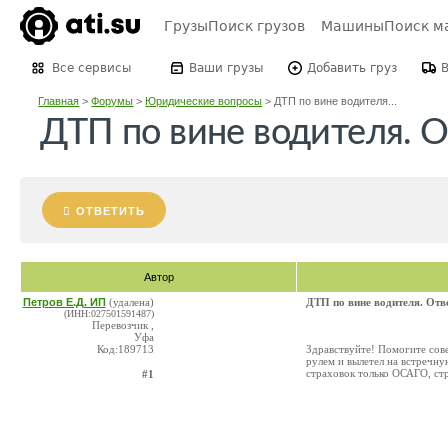
Грузы
Поиск грузов
Машины
Поиск м
Все сервисы
Ваши грузы
Добавить груз
Главная
>
Форумы
>
Юридические вопросы
>
ДТП по вине водителя...
ДТП по вине водителя. О
ОТВЕТИТЬ
Автор
Петров Е.Д. ИП
(удалена)
ДТП по вине водителя. Отв
(ИНН:027501591487)
Перевозчик ,
Уфа
Код:189713
Здравствуйте! Помогите сове
рулем и вылетел на встречну
страховок только ОСАГО, стр
#1