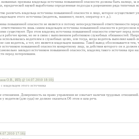
а названных признака владельца источника повышенной опасности должны быть налицо, за ис
ки, юридической наукой выработаны определенные подходы к разрешению ряда типичных во
тко различать владельца источника повышенной опасности и лицо, которое осуществляет 
адельцем этого источника (водитель, машинист, пилот, оператор и т. д.).
чника повышенной опасности не является и потому непосредственной ответственности пере
 ответственности лишь самим владельцем источника повышенной опасности в регрессном п
ими существуют. При этом владелец источника повышенной опасности отвечает перед потер
ы в рабочее время, но не в связи с выполнением работником служебных обязанностей. Напри
а использовалась водителем в служебных целях, или тогда, когда водитель выполнял какой-л
не сам водитель, а тот, кто является владельцем машины. Такой вывод обосновывается тем, 
 источником повышенной опасности конкретному лицу, за действия которого он и должен не
 самовольно завладел источником повышенной опасности, владелец такого источника при н
сти перед потерпевшим.
анов О.В., ИП) @ 14.07.2010 18:10)
 с владельцем этого источника
ые отношения. Доверенность на право управления не означает наличия трудовых отношений
 у водителя (для суда) не должно оказаться.Об этом и шла речь
.07.2010 17:16)