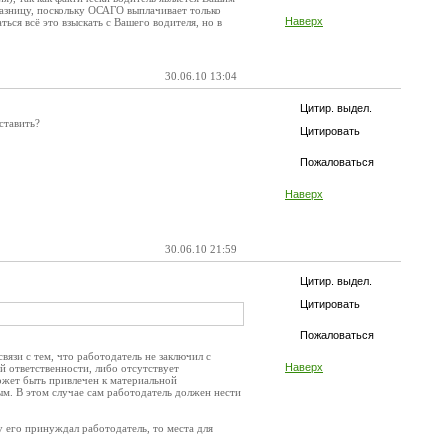
разницу, поскольку ОСАГО выплачивает только
Наверх
ься всё это взыскать с Вашего водителя, но в
30.06.10 13:04
Цитир. выдел.
ставить?
Цитировать
Пожаловаться
Наверх
30.06.10 21:59
Цитир. выдел.
Цитировать
Пожаловаться
вязи с тем, что работодатель не заключил с
Наверх
й ответственности, либо отсутствует
ожет быть привлечен к материальной
ым. В этом случае сам работодатель должен нести
у его принуждал работодатель, то места для