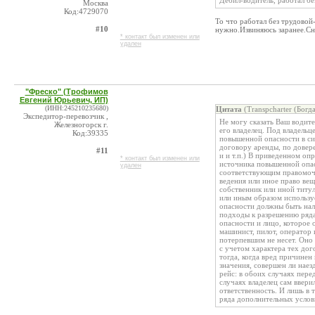
Дебил-водитель, работал бе
Москва
Код:4729070
То что работал без трудовой
#10
нужно.Извиняюсь заранее.Сн
* контакт был изменен или
удален
"Фреско" (Трофимов
Евгений Юрьевич, ИП)
(ИНН:245210235680)
Цитата
(Transpcharter (Богд
Экспедитор-перевозчик ,
Не могу сказать Ваш водите
Железногорск г.
его владелец. Под владель
Код:39335
повышенной опасности в си
договору аренды, по довер
#11
и и т.п.) В приведенном оп
* контакт был изменен или
источника повышенной опас
удален
соответствующим правомочи
ведения или иное право вещ
собственник или иной титу
или иным образом использу
опасности должны быть нали
подходы к разрешению ряда
опасности и лицо, которое
машинист, пилот, оператор 
потерпевшим не несет. Оно
с учетом характера тех до
тогда, когда вред причинен
значения, совершен ли наез
рейс: в обоих случаях пере
случаях владелец сам ввер
ответственность. И лишь в 
ряда дополнительных услов