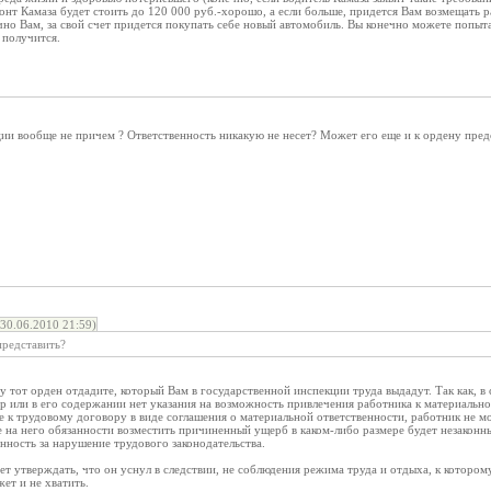
онт Камаза будет стоить до 120 000 руб.-хорошо, а если больше, придется Вам возмещать 
чно Вам, за свой счет придется покупать себе новый автомобиль. Вы конечно можете попытат
 получится.
ции вообще не причем ? Ответственность никакую не несет? Может его еще и к ордену пред
30.06.2010 21:59)
представить?
 тот орден отдадите, который Вам в государственной инспекции труда выдадут. Так как, в с
 или в его содержании нет указания на возможность привлечения работника к материально
 к трудовому договору в виде соглашения о материальной ответственности, работник не м
 на него обязанности возместить причиненный ущерб в каком-либо размере будет незаконн
нность за нарушение трудового законодательства.
удет утверждать, что он уснул в следствии, не соблюдения режима труда и отдыха, к котором
ет и не хватить.