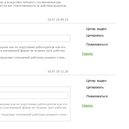
чку и вследствие лобового столкновения два
л на нас ответственность за действия водителя.
16.07.10 09:53
Цитир. выдел.
Цитировать
Пожаловаться
ведома или по поручению работодателя или его
 в письменной форме не позднее трех рабочих
Наверх
ие трудовых отношений работник докажет очень
16.07.10 11:20
Цитир. выдел.
Цитировать
.
Пожаловаться
 ведома или по поручению работодателя или его
Наверх
р в письменной форме не позднее трех рабочих
чие трудовых отношений работник докажет очень