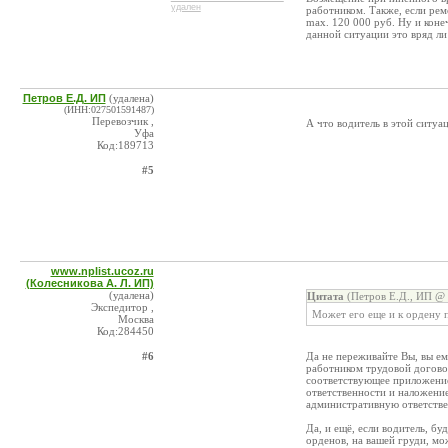
удален
работником. Также, если рем
max. 120 000 руб. Ну и коне
данной ситуации это вряд ли
Петров Е.Д. ИП
(удалена)
(ИНН:027501591487)
Перевозчик ,
А что водитель в этой ситуа
Уфа
Код:189713
#5
www.nplist.ucoz.ru
(Колесникова А. Л. ИП)
(удалена)
Цитата
(Петров Е.Д., ИП @ 
Экспедитор ,
Может его еще и к ордену 
Москва
Код:284450
#6
Да не переживайте Вы, вы ему
работником трудовой договор
соответствующее приложение
ответственности и наложение
административную ответстве
Да, и ещё, если водитель, б
орденов, на вашей груди, мож