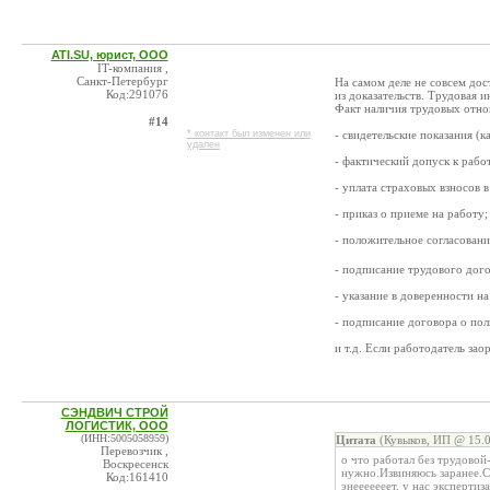
ATI.SU, юрист, ООО
IT-компания ,
Санкт-Петербург
На самом деле не совсем дос
Код:291076
из доказательств. Трудовая
Факт наличия трудовых отно
#14
* контакт был изменен или
- свидетельские показания (к
удален
- фактический допуск к рабо
- уплата страховых взносов
- приказ о приеме на работу;
- положительное согласовани
- подписание трудового дог
- указание в доверенности н
- подписание договора о пол
и т.д. Если работодатель за
СЭНДВИЧ СТРОЙ
ЛОГИСТИК, ООО
(ИНН:5005058959)
Цитата
(Кувыков, ИП @ 15.0
Перевозчик ,
о что работал без трудовой
Воскресенск
нужно.Извиняюсь заранее.С
Код:161410
энееееееет, у нас экспертиз