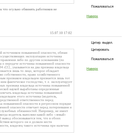
Пожаловаться
к что огульно обвинять работников не
Наверх
15.07.10 17:02
Цитир. выдел.
Цитировать
нный источником повышенной опасности, обязан
, осуществляющих эксплуатацию источника
Пожаловаться
управления либо по другим основаниям (по
на о передаче источника повышенной опасности
 г[1]., указывается на два признака владельца
Наверх
нается лишь то лицо, которое обладает
о собственности, право хозяйственного
ьным признаком владельцем признается лишь тот
им фактическое господство, т. е. эксплуатирует
нных признака владельца источника повышенной
ической наукой выработаны определенные
азличать владельца источника повышенной
ладельцем этого источника (водитель,
осредственной ответственности перед
ка повышенной опасности в регрессном порядке
шенной опасности отвечает перед потерпевшим и
м служебных обязанностей. Например, не имеет
 когда водитель выполнял какой-либо «левый»
ой вывод обосновывается тем, что в обоих
йствия которого он и должен нести
ности, владелец такого источника при наличии