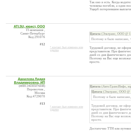
Так оно и есть. Когда водите
человека погибли, а один по
Ущерб потерпевшим выплачив
ATI.SU, юрист, ООО
IT-компания ,
Санкт-Петербург
Цитата
(Эльтранс, ООО @ 15
Код:291076
Поэтому и было написано, ч
#12
* контакт был изменен или
Трудовой договор, не оформ
удален
представителя. При фактиче
дней со дня фактического до
Поэтому на Вас еще возложат
просто.
Данилова Лидия
Владимировна, ИП
(ИНН:246305076648)
Цитата
(АвтоТрансИнфо, юр
Перевозчик ,
Цитата
(Эльтранс, ООО @ 1
Москва
Код:4729070
Поэтому и было написано, 
#13
Трудовой договор, не офор
* контакт был изменен или
представителя. При фактич
удален
дней со дня фактического д
Поэтому на Вас еще возложа
просто.
Достаточно ТТН или путевог