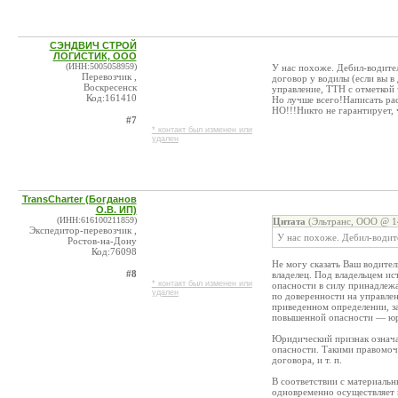
СЭНДВИЧ СТРОЙ
ЛОГИСТИК, ООО
(ИНН:5005058959)
У нас похоже. Дебил-водител
Перевозчик ,
договор у водилы (если вы в 
Воскресенск
управление, ТТН с отметкой 
Код:161410
Но лучше всего!Написать рас
НО!!!Никто не гарантирует, ч
#7
* контакт был изменен или
удален
TransCharter (Богданов
О.В. ИП)
(ИНН:616100211859)
Цитата
(Эльтранс, ООО @ 14
Экспедитор-перевозчик ,
У нас похоже. Дебил-водит
Ростов-на-Дону
Код:76098
Не могу сказать Ваш водител
#8
владелец. Под владельцем и
* контакт был изменен или
опасности в силу принадлеж
удален
по доверенности на управлен
приведенном определении, за
повышенной опасности — юр
Юридический признак означа
опасности. Такими правомоч
договора, и т. п.
В соответствии с материаль
одновременно осуществляет н