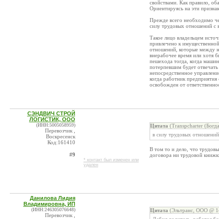
свойствами. Как правило, об
Ориентируясь на эти призна
Прежде всего необходимо че
силу трудовых отношений с вл
Такое лицо владельцем исто
привлечено к имущественной
отношений, которые между н
внерабочее время или хотя б
пешехода тогда, когда машин
потерпевшим будет отвечать 
непосредственное управление
когда работник предприятия
освобожден от ответственно
СЭНДВИЧ СТРОЙ
ЛОГИСТИК, ООО
(ИНН:5005058959)
Цитата
(Transpcharter (Богд
Перевозчик ,
в силу трудовых отношений
Воскресенск
Код:161410
В том то и дело, что трудов
#9
договора ни трудовой книжки
* контакт был изменен или
удален
Данилова Лидия
Владимировна, ИП
(ИНН:246305076648)
Цитата
(Эльтранс, ООО @ 14
Перевозчик ,