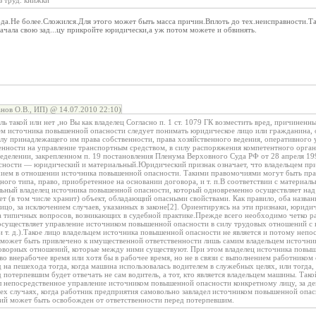
з труд. книжки
-да.Не более.Сложился.Для этого может быть масса причин.Вплоть до тех.неисправности.Та
ачала свою зад...цу прикройте юридически,а уж потом можете и обвинять.
анов О.В., ИП) @ 14.07.2010 22:10)
ль такой или нет ,но Вы как владелец Согласно п. 1 ст. 1079 ГК возместить вред, причине
цем источника повышенной опасности следует понимать юридическое лицо или гражданина
лу принадлежащего им права собственности, права хозяйственного ведения, оперативного 
енности на управление транспортным средством, в силу распоряжения компетентного орга
ределении, закрепленном п. 19 постановления Пленума Верховного Суда РФ от 28 апреля 1994
ности — юридический и материальный.Юридический признак означает, что владельцем приз
ем в отношении источника повышенной опасности. Такими правомочиями могут быть прав
ного типа, право, приобретенное на основании договора, и т. п.В соответствии с материал
льный владелец источника повышенной опасности, который одновременно осуществляет над н
ет (в том числе хранит) объект, обладающий опасными свойствами. Как правило, оба назва
цо, за исключением случаев, указанных в законе[2]. Ориентируясь на эти признаки, юрид
 типичных вопросов, возникающих в судебной практике.Прежде всего необходимо четко р
 осуществляет управление источником повышенной опасности в силу трудовых отношений с в
и т. д.).Такое лицо владельцем источника повышенной опасности не является и потому неп
 может быть привлечено к имущественной ответственности лишь самим владельцем источни
говорных отношений, которые между ними существуют. При этом владелец источника повы
 во внерабочее время или хотя бы в рабочее время, но не в связи с выполнением работнико
д на пешехода тогда, когда машина использовалась водителем в служебных целях, или тогда,
д потерпевшим будет отвечать не сам водитель, а тот, кто является владельцем машины. Так
ил непосредственное управление источником повышенной опасности конкретному лицу, за де
тех случаях, когда работник предприятия самовольно завладел источником повышенной опас
ий может быть освобожден от ответственности перед потерпевшим.