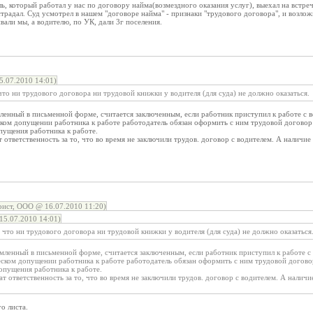
ль, который работал у нас по договору найма(возмездного оказания услуг), выехал на встре
страдал. Суд усмотрел в нашем "договоре найма" - признаки "трудового договора", и возложи
али мы, а водителю, по УК, дали 3г поселения.
.07.2010 14:01)
то ни трудового договора ни трудовой книжки у водителя (для суда) не должно оказаться.
ленный в письменной форме, считается заключенным, если работник приступил к работе с 
ском допущении работника к работе работодатель обязан оформить с ним трудовой договор
пущения работника к работе.
 ответственность за то, что во время не заключили трудов. договор с водителем. А налич
ист, ООО @ 16.07.2010 11:20)
5.07.2010 14:01)
что ни трудового договора ни трудовой книжки у водителя (для суда) не должно оказаться
мленный в письменной форме, считается заключенным, если работник приступил к работе с
еском допущении работника к работе работодатель обязан оформить с ним трудовой догово
опущения работника к работе.
т ответственность за то, что во время не заключили трудов. договор с водителем. А нали
о листа.