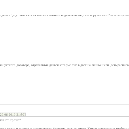
 дело - будут выяснять на каком основании водитель находился за рулем авто? если водитель 
ии устного договора, отрабатывая деньги которые взял в долг на личные цели (есть расписка
29.06.2010 21:50)
ля что грозит?
да жизни и здоровью потерпевшего (конечно, если водитель Камаза заявит такие требовани