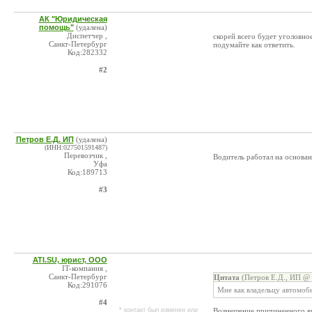
АК "Юридическая
помощь"
(удалена)
Диспетчер ,
скорей всего будет уголовное
Санкт-Петербург
подумайте как ответить.
Код:282332
#2
Петров Е.Д. ИП
(удалена)
(ИНН:027501591487)
Перевозчик ,
Водитель работал на основан
Уфа
Код:189713
#3
ATI.SU, юрист, ООО
IT-компания ,
Санкт-Петербург
Цитата
(Петров Е.Д., ИП @ 
Код:291076
Мне как владельцу автомоби
#4
* контакт был изменен или
Возмещение причиненного вре