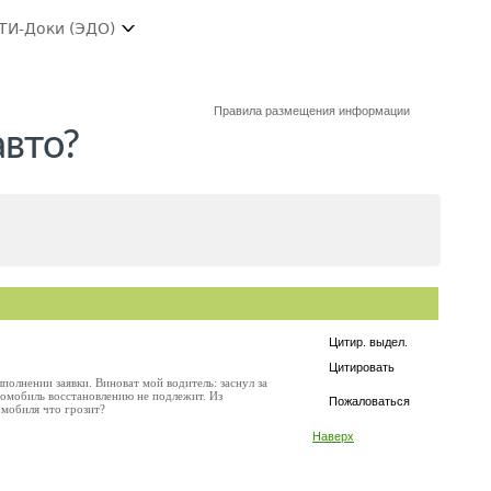
ТИ-Доки (ЭДО)
Правила размещения информации
авто?
Цитир. выдел.
Цитировать
полнении заявки. Виноват мой водитель: заснул за
томобиль восстановлению не подлежит. Из
Пожаловаться
омобиля что грозит?
Наверх