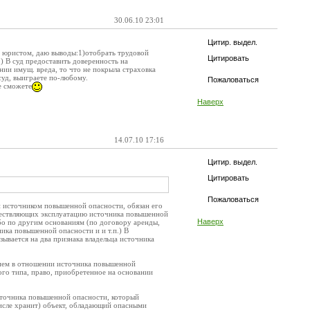
30.06.10 23:01
Цитир. выдел.
 с юристом, даю выводы:1)отобрать трудовой
Цитировать
2) В суд предоставить доверенность на
ении имущ. вреда, то что не покрыла страховка
суд, выиграете по-любому.
Пожаловаться
не сможете
Наверх
14.07.10 17:16
Цитир. выдел.
Цитировать
Пожаловаться
ый источником повышенной опасности, обязан его
ществляющих эксплуатацию источника повышенной
Наверх
бо по другим основаниям (по договору аренды,
ика повышенной опасности и и т.п.) В
зывается на два признака владельца источника
чием в отношении источника повышенной
го типа, право, приобретенное на основании
источника повышенной опасности, который
числе хранит) объект, обладающий опасными