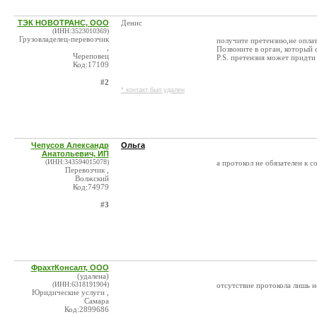
ТЭК НОВОТРАНС, ООО
Денис
(ИНН:3523010369)
Грузовладелец-перевозчик
получите претензию,не оплат
,
Позвоните в орган, который с
Череповец
P.S. претензия может придти 
Код:17109
#2
* контакт был удален
Чепусов Александр
Ольга
Анатольевич, ИП
(ИНН:343594015078)
а протокол не обязателен к с
Перевозчик ,
Волжский
Код:74979
#3
ФрахтКонсалт, ООО
(удалена)
(ИНН:6318191904)
отсутствие протокола лишь 
Юридические услуги ,
Самара
Код:2899686