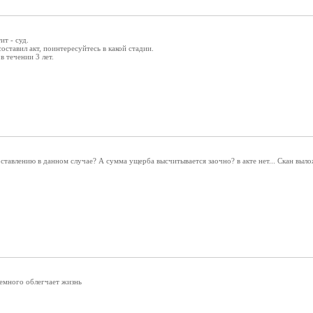
ит - суд.
оставил акт, поинтересуйтесь в какой стадии.
в течении 3 лет.
оставлению в данном случае? А сумма ущерба высчитывается заочно? в акте нет... Скан выло
немного облегчает жизнь