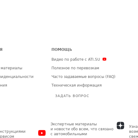
Я
ПОМОЩЬ
Видео по работе с ATI.SU
 материалы
Полезное по перевозкам
фиденциальности
Часто задаваемые вопросы (FAQ)
ения
Техническая информация
ЗАДАТЬ ВОПРОС
Экспертные материалы
Узна
и новости обо всем, что связано
инструкциями
возм
с автомобильными
ервисом
свеж