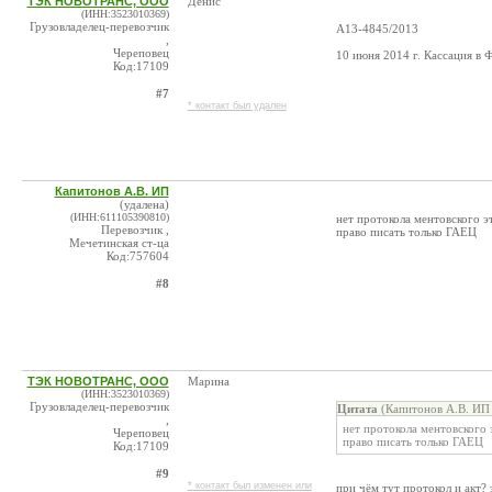
ТЭК НОВОТРАНС, ООО
Денис
(ИНН:3523010369)
Грузовладелец-перевозчик
А13-4845/2013
,
Череповец
10 июня 2014 г. Кассация в
Код:17109
#7
* контакт был удален
Капитонов А.В. ИП
(удалена)
(ИНН:611105390810)
нет протокола ментовского э
Перевозчик ,
право писать только ГАЕЦ
Мечетинская ст-ца
Код:757604
#8
ТЭК НОВОТРАНС, ООО
Марина
(ИНН:3523010369)
Грузовладелец-перевозчик
Цитата
(Капитонов А.В. ИП 
,
нет протокола ментовского 
Череповец
право писать только ГАЕЦ
Код:17109
#9
* контакт был изменен или
при чём тут протокол и акт? 