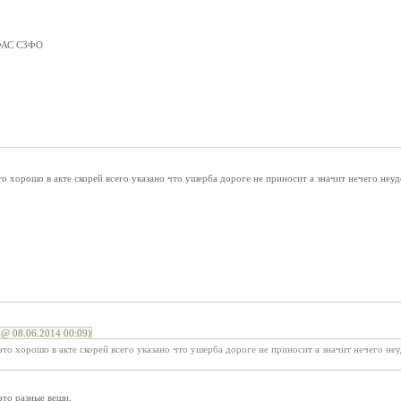
 ФАС СЗФО
то хорошо в акте скорей всего указано что ушерба дороге не приносит а значит нечего неуд
@ 08.06.2014 00:09)
это хорошо в акте скорей всего указано что ушерба дороге не приносит а значит нечего неу
это разные вещи,