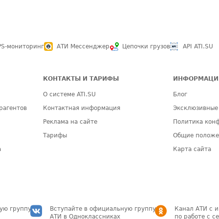
PS-мониторинг
АТИ Мессенджер
Цепочки грузов
API ATI.SU
КОНТАКТЫ И ТАРИФЫ
ИНФОРМАЦИ
О системе ATI.SU
Блог
рагентов
Контактная информация
Эксклюзивные
Реклама на сайте
Политика кон
Тарифы
Общие полож
а
Карта сайта
ую группу
Вступайте в официальную группу
Канал АТИ с 
АТИ в Одноклассниках
по работе с с