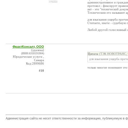
удален
административное и граждан
протокол - фиксирует право
акт - это "технический докум
Техническим его называют ар
для взыскания ущерба причи
Считаете, иначе - судебную 
Любой другой голословный от
ФрахтКонсалт, ООО
(удалена)
(ИНН:6318191904)
Цитата
(ТЭК НОВОТРАНС, О
Юридические услуги ,
для взыскания ущерба прич
Самара
Код:2899686
только многие понимают это 
#10
Администрация сайта не несет ответственности за информацию, публикуемую в ф