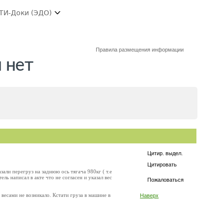
ТИ-Доки (ЭДО)
Правила размещения информации
 нет
Цитир. выдел.
Цитировать
зали перегруз на заднюю ось тягача 980кг ( т.е
ь написал в акте что не согласен и указал вес
Пожаловаться
 весами не возникало. Кстати груза в машине в
Наверх