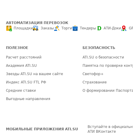
АВТОМАТИЗАЦИЯ ПЕРЕВОЗОК
Площадки
Заказы
Торги
Тендеры
АТИ-Доки
G
ПОЛЕЗНОЕ
БЕЗОПАСНОСТЬ
Расчет расстояний
ATI.SU о безопасности
Академия ATI.SU
Памятка по проверке конт
Звезды ATI.SU на вашем сайте
Светофор+
Индекс ATI.SU FTL РФ
Страхование
Средние ставки
О формировании Паспорт
Выгодные направления
Вступайте в официальн
МОБИЛЬНЫЕ ПРИЛОЖЕНИЯ ATI.SU
АТИ ВКонтакте