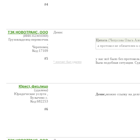
#4
ТЭК НОВОТРАНС, ООО
Денис
(ИНН:3523010369)
Грузовладелец-перевозчик
Цитата
(Чепусова Ольга Але
,
а протокол не обязателен к
Череповец
Код:17109
#5
у нас всё было без протокол
* контакт был удален
Была подобная ситуация. Суд
Юрист, физ.лицо
(удалена)
Юридические услуги ,
Денис,
можно ссылку на дел
Булычево с.
Код:682253
#6