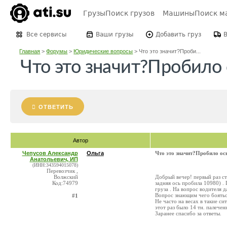
Грузы
Поиск грузов
Машины
Поиск м
Все сервисы
Ваши грузы
Добавить груз
Главная
>
Форумы
>
Юридические вопросы
>
Что это значит?Проби...
Что это значит?Пробило 
ОТВЕТИТЬ
Автор
Чепусов Александр
Ольга
Что это значит?Пробило ось
Анатольевич, ИП
(ИНН:343594015078)
Перевозчик ,
Волжский
Добрый вечер! первый раз сто
Код:74979
задняя ось пробила 10980) .
груза . На вопрос водителя д
Вопрос знающим чего бояться
#1
Не часто на весах в такие си
этот раз было 14 тн. палече
Заранее спасибо за ответы.