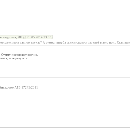
ксандровна, ИП @ 20.05.2014 23:53)
 составлению в данном случае? А сумма ущерба высчитывается заочно? в акте нет... Скан выл
а. Сумму посчитают заочно.
имся, есть результат
о?ну,кроме А13-17245/2011