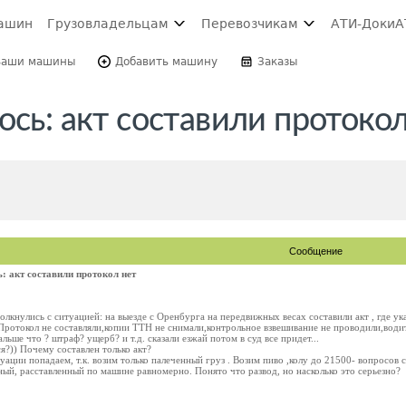
ашин
Грузовладельцам
Перевозчикам
АТИ-Доки
А
Ваши машины
Добавить машину
Заказы
ось: акт составили протокол
Сообщение
: акт составили протокол нет
лкнулись с ситуацией: на выезде с Оренбурга на передвижных весах составили акт , где ука
 Протокол не составляли,копии ТТН не снимали,контрольное взвешивание не проводили,водител
альше что ? штраф? ущерб? и т.д. сказали езжай потом в суд все придет...
?)) Почему составлен только акт?
туации попадаем, т.к. возим только палеченный груз . Возим пиво ,колу до 21500- вопросов с
нный, расставленный по машине равномерно. Понято что развод, но насколько это серьезно?