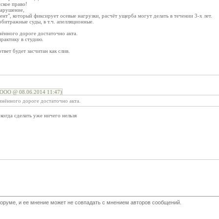
ское право!
нарушение,
ент", который фиксирует осевые нагрузки, расчёт ущерба могут делать в течении 3-х лет.
битражные суды, в т.ч. апелляционные.
нённого дороге достаточно акта.
практику в студию.
вет будет засчитан как слив.
ОО @ 08.06.2014 11:47)
инённого дороге достаточно акта.
когда сделать уже ничего нельзя
оруме, и ее мнение может не совпадать с мнением авторов сообщений.