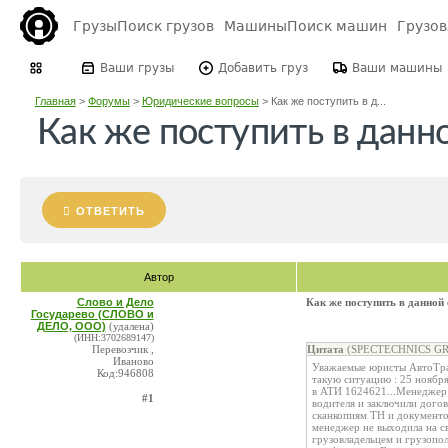
Грузы
Поиск грузов
Машины
Поиск машин
Грузо
Ваши грузы
Добавить груз
Ваши машины
Главная
>
Форумы
>
Юридические вопросы
>
Как же поступить в д...
Как же поступить в данн
ОТВЕТИТЬ
Автор
Слово и Дело
Как же поступить в данной
Государево (СЛОВО и
ДЕЛО, ООО)
(удалена)
(ИНН:3702689147)
Перевозчик ,
Цитата
(SPECTECHNICS GR
Иваново
Уважаемые юристы АвтоТра
Код:946808
такую ситуацию : 25 ноябр
в АТИ 1624621...Менеджер 
#1
водителя и заключили догов
сканкопиям ТН и документов 
менеджер не выходила на св
грузовладельцем и грузопол