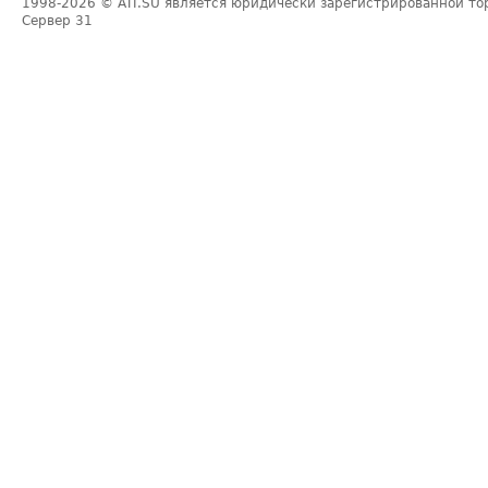
1998-2026
© ATI.SU является юридически зарегистрированной то
Сервер
31