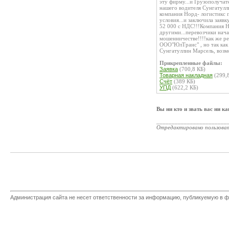
эту фирму...и Грузополуча
нашего водителя Сунгатулли
компания Норд- логистикс 
условия...и заключила заяв
52 000 с НДС!!!Компания Но
другими...перевозчики нача
мошенничестве!!!!как же ре
ООО"ЮлТранс" , но так как
Сунгатуллин Марсель, возм
Прикрепленные файлы:
Заявка
(700,8 КБ)
Товарная накладная
(299,
Счёт
(389 КБ)
УПД
(622,2 КБ)
Вы ни кто и звать вас ни ка
_______________________
Отредактировано пользова
Администрация сайта не несет ответственности за информацию, публикуемую в ф