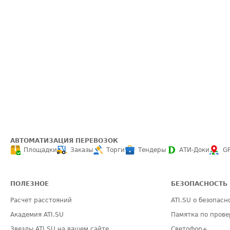
АВТОМАТИЗАЦИЯ ПЕРЕВОЗОК
Площадки
Заказы
Торги
Тендеры
АТИ-Доки
G
ПОЛЕЗНОЕ
БЕЗОПАСНОСТЬ
Расчет расстояний
ATI.SU о безопасн
Академия ATI.SU
Памятка по прове
Звезды ATI.SU на вашем сайте
Светофор+