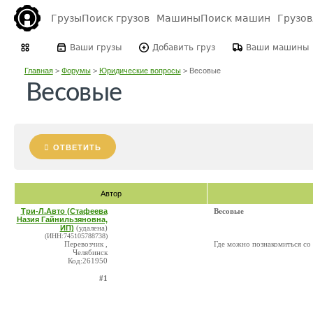
Грузы
Поиск грузов
Машины
Поиск машин
Грузо
Ваши грузы
Добавить груз
Ваши машины
Главная
>
Форумы
>
Юридические вопросы
>
Весовые
Весовые
ОТВЕТИТЬ
Автор
Три-Л.Авто (Стафеева
Весовые
Назия Гайнильзяновна,
ИП)
(удалена)
(ИНН:745105788738)
Перевозчик ,
Где можно познакомиться со
Челябинск
Код:261950
#1