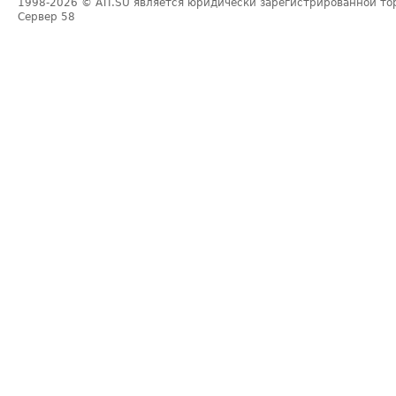
1998-2026
© ATI.SU является юридически зарегистрированной то
Сервер
58