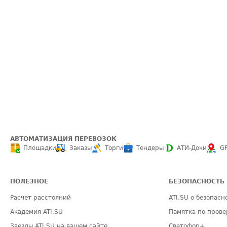
АВТОМАТИЗАЦИЯ ПЕРЕВОЗОК
Площадки
Заказы
Торги
Тендеры
АТИ-Доки
G
ПОЛЕЗНОЕ
БЕЗОПАСНОСТЬ
Расчет расстояний
ATI.SU о безопасн
Академия ATI.SU
Памятка по прове
Звезды ATI.SU на вашем сайте
Светофор+