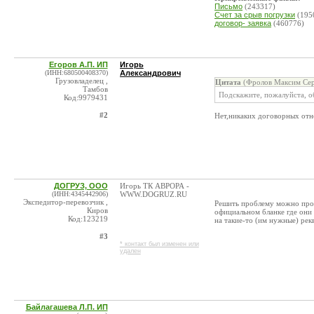
Письмо
(243317)
Счет за срыв погрузки
(195
договор- заявка
(460776)
Егоров А.П. ИП
Игорь
(ИНН:680500408370)
Александрович
Грузовладелец ,
Цитата
(Фролов Максим Сер
Тамбов
Подскажите, пожалуйста, о
Код:9979431
#2
Нет,никаких договорных отно
ДОГРУЗ, ООО
Игорь ТК АВРОРА -
(ИНН:4345442906)
WWW.DOGRUZ.RU
Экспедитор-перевозчик ,
Решить проблему можно прос
Киров
официальном бланке где они
Код:123219
на такие-то (им нужные) рек
#3
* контакт был изменен или
удален
Байлагашева Л.П. ИП