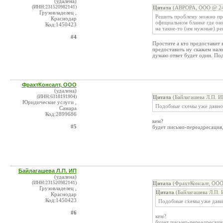
(удалена)
(ИНН:231520982141)
Цитата
(АВРОРА, ООО @ 24.
Грузовладелец ,
Решить проблему можно про
Краснодар
официальном бланке где он
Код:1450423
на такие-то (им нужные) ре
#4
Простите а кто предоставит 
предоставить ну скажем нало
думаю ответ будет один. По
ФрахтКонсалт, ООО
(удалена)
(ИНН:6318191904)
Цитата
(Байлагашева Л.П. И
Юридические услуги ,
Подобные схемы уже давно 
Самара
Код:2899686
кем?
#5
будет письмо-переадресация,
Байлагашева Л.П. ИП
(удалена)
(ИНН:231520982141)
Цитата
(ФрахтКонсалт, ООО
Грузовладелец ,
Цитата
(Байлагашева Л.П. 
Краснодар
Код:1450423
Подобные схемы уже давно
#6
кем?
будет письмо-переадресация