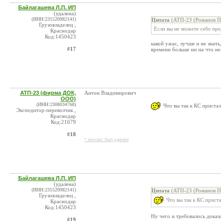
Байлагашева Л.П. ИП
(удалена)
(ИНН:231520982141)
Цитата
(АТП-23 (Романов П.
Грузовладелец ,
Если вы не можете себе пре
Краснодар
Код:1450423
какой ужас, лучше и не знат
#17
времени больше ни на что не
АТП-23 (фирма ДОК,
Антон Владимирович
ООО)
(ИНН:2308034768)
Что вы так к КС пристал
Экспедитор-перевозчик ,
Краснодар
Код:21679
#18
* контакт был удален
Байлагашева Л.П. ИП
(удалена)
(ИНН:231520982141)
Цитата
(АТП-23 (Романов П.
Грузовладелец ,
Что вы так к КС прист
Краснодар
Код:1450423
Ну чего и требовалось дока
#19