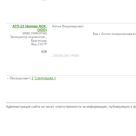
АТП-23 (фирма ДОК,
Антон Владимирович
ООО)
(ИНН:2308034768)
Как с ботом попереписывался
Экспедитор-перевозчик ,
Краснодар
Код:21679
#20
* контакт был удален
« Предыдущая
1
2
Следующая »
Администрация сайта не несет ответственности за информацию, публикуемую в ф