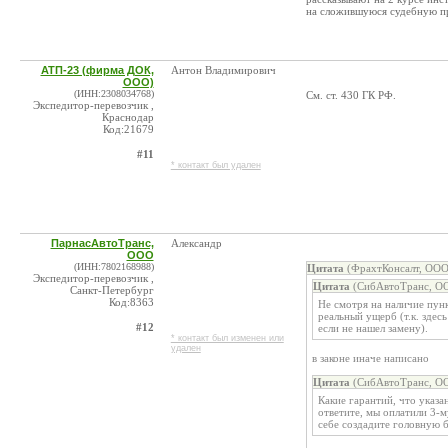
на сложившуюся судебную пр
АТП-23 (фирма ДОК,
Антон Владимирович
ООО)
(ИНН:2308034768)
См. ст. 430 ГК РФ.
Экспедитор-перевозчик ,
Краснодар
Код:21679
#11
* контакт был удален
ПарнасАвтоТранс,
Александр
ООО
(ИНН:7802168988)
Цитата
(ФрахтКонсалт, ООО
Экспедитор-перевозчик ,
Цитата
(СибАвтоТранс, ОО
Санкт-Петербург
Код:8363
Не смотря на наличие пунк
реальный ущерб (т.к. здесь
#12
если не нашел замену).
* контакт был изменен или
удален
в законе иначе написано
Цитата
(СибАвтоТранс, ОО
Какие гарантий, что указ
ответите, мы оплатили 3-м
себе создадите головную б