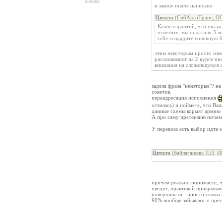
удален
в законе иначе написано
Цитата
(СибАвтоТранс, ОО
Какие гарантий, что указ
ответите, мы оплатили 3-м
себе создадите головную б
этим некоторым просто изве
рассказывают на 2 курсе ин
внимания на сложившуюся 
задела фраза "некоторые"? н
советов.
переадресация исполнения
осталась) и поймете, что Ва
данные схемы кормят армию 
А про саму претензию почему
У перевоза есть выбор идти н
Цитата
(Байлагашева Л.П. И
причем реально понимаете, ч
уведут, практикой прикрывая
поверхности:- просто скажи 
90% вообще забывают о прет