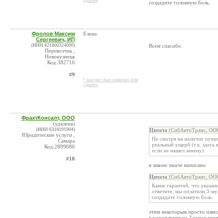
удален
создадите головную боль.
Фролов Максим
Елена
Сергеевич, ИП
(ИНН:421800324000)
Всем спасибо.
Перевозчик ,
Новокузнецк
Код:382716
#9
* контакт был изменен или
удален
ФрахтКонсалт, ООО
(удалена)
(ИНН:6318191904)
Цитата
(СибАвтоТранс, ООО
Юридические услуги ,
Не смотря на наличие пункт
Самара
реальный ущерб (т.к. здесь 
Код:2899686
если не нашел замену).
#10
в законе иначе написано
Цитата
(СибАвтоТранс, ООО
Какие гарантий, что указан
ответите, мы оплатили 3-му
создадите головную боль.
этим некоторым просто извес
рассказывают на 2 курсе инс