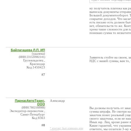
ну получатель платежа как р
выписала документы отправил
Большой документооборот. Т
сокрытие доходов. Что касае
есть письмо есть должен быть
нет, обязательств то же. Кон
хрена такие сложности для п
понимаю сумма то незначите
Байлагашева Л.П. ИП
(удалена)
(ИНН:231520982141)
Заявитель стойте на своем, з
Грузовладелец ,
НДС с вашей суммы, вам то, 
Краснодар
Код:1450423
#7
ПарнасАвтоТранс,
Александр
ООО
(ИНН:7802168988)
Вы должны получить от заказ
Экспедитор-перевозчик ,
суммы штрафа. Не смотря на 
Санкт-Петербург
заказчик понес реальный ущер
Код:8363
своего заказчика, если не на
Иных юр. Лиц, кроме ранее 
#8
Какие гарантий, что указанн
* контакт был изменен или
ответите, мы оплатили 3-му 