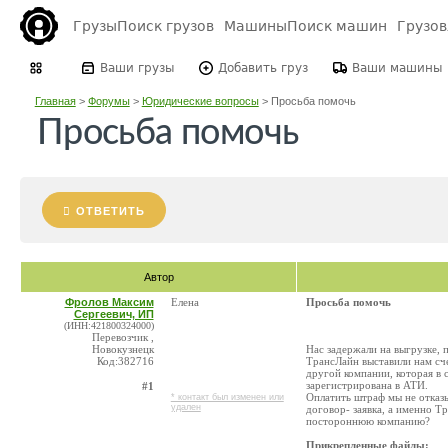
Грузы
Поиск грузов
Машины
Поиск машин
Грузо
Ваши грузы
Добавить груз
Ваши машины
Главная
>
Форумы
>
Юридические вопросы
>
Просьба помочь
Просьба помочь
ОТВЕТИТЬ
Автор
Фролов Максим
Елена
Просьба помочь
Сергеевич, ИП
(ИНН:421800324000)
Перевозчик ,
Новокузнецк
Нас задержали на выгрузке, 
Код:382716
ТрансЛайн выставили нам сче
другой компании, которая в 
зарегистрирована в АТИ.
#1
Оплатить штраф мы не отказы
* контакт был изменен или
удален
договор- заявка, а именно Т
постороннюю компанию?
Прикрепленные файлы: