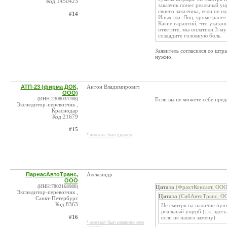
Код:1450423
заказчик понес реальный уще
своего заказчика, если не н
#14
Иных юр. Лиц, кроме ранее
Какие гарантий, что указан
ответите, мы оплатили 3-му
создадите головную боль.
Заявитель согласился со штр
нужно.
АТП-23 (фирма ДОК,
Антон Владимирович
ООО)
(ИНН:2308034768)
Если вы не можете себе пред
Экспедитор-перевозчик ,
Краснодар
Код:21679
#15
* контакт был удален
ПарнасАвтоТранс,
Александр
ООО
(ИНН:7802168988)
Цитата
(ФрахтКонсалт, ООО
Экспедитор-перевозчик ,
Цитата
(СибАвтоТранс, ОО
Санкт-Петербург
Код:8363
Не смотря на наличие пунк
реальный ущерб (т.к. здесь
#16
если не нашел замену).
* контакт был изменен или