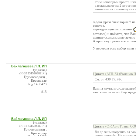
этим некоторым просто изве
рассказывают на 2 курсе ин
внимания на сложившуюся 
задела фраза "некоторые"? н
советов.
переадресация исполнения
осталась) и поймете, что Ва
данные схемы кормят армию 
А про саму претензию почему
У перевоза есть выбор идти н
Байлагашева Л.П. ИП
(удалена)
(ИНН:231520982141)
Цитата
(АТП-23 (Романов П.
Грузовладелец ,
См. ст. 430 ГК РФ.
Краснодар
Код:1450423
Вам на круглом столе шашкой
#13
иметь место вы вообще предс
Байлагашева Л.П. ИП
(удалена)
(ИНН:231520982141)
Цитата
(СибАвтоТранс, ООО
Грузовладелец ,
Вы должны получить от зака
Краснодар
суммы штрафа. Не смотря на