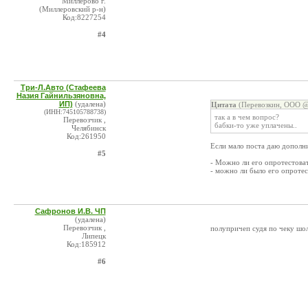
Миллерово г.
(Миллеровский р-н)
Код:8227254
#4
Три-Л.Авто (Стафеева
Назия Гайнильзяновна,
ИП)
(удалена)
Цитата
(Перевозкин, ООО @ 
(ИНН:745105788738)
так а в чем вопрос?
Перевозчик ,
бабки-то уже уплачены..
Челябинск
Код:261950
Если мало поста даю дополн
#5
- Можно ли его опротестоват
- можно ли было его опротес
Сафронов И.В. ЧП
(удалена)
Перевозчик ,
полупричеп судя по чеку шол
Липецк
Код:185912
#6