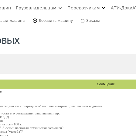
ашин
Грузовладельцам
Перевозчикам
АТИ-Доки
А
Ваши машины
Добавить машину
Заказы
овых
Сообщение
ых
следний акт с "тартарской" весовой который приволок мой водитель
ости его составления, заполнения и пр.
 ГИБДД
ов
на ось - 100 кг
-5-6 осями насколько технически возможен?
сумма "ущерба"?
авится