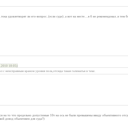
ока удовлетворят ли его-вопрос..(если суде)..а вот на месте....я б не рекомендовал..и тем б
.2010 18:05)
л с неисправным краном уровня пола,отсюда такая галиматья в чеке.
я на то что предельно допустимые 10т на ось не были превышены ввиду обьективного отсу
кой довод обьективен для суда?)