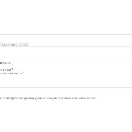
23.03.2010 17:29)
ительно.
ь в суде?
товать на месте?
 с неисправным краном уровня пола,отсюда такая галиматья в чеке.