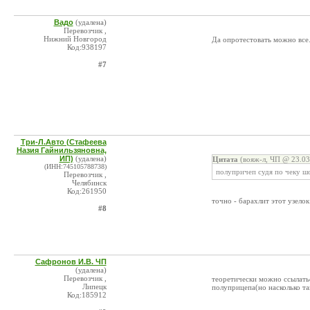
Вадо
(удалена)
Перевозчик ,
Нижний Новгород
Да опротестовать можно все..т
Код:938197
#7
Три-Л.Авто (Стафеева
Назия Гайнильзяновна,
ИП)
(удалена)
Цитата
(вояж-л, ЧП @ 23.03
(ИНН:745105788738)
полупричеп судя по чеку шо
Перевозчик ,
Челябинск
Код:261950
точно - барахлит этот узелок
#8
Сафронов И.В. ЧП
(удалена)
Перевозчик ,
теоретически можно ссылатьс
Липецк
полуприцепа(но насколько та
Код:185912