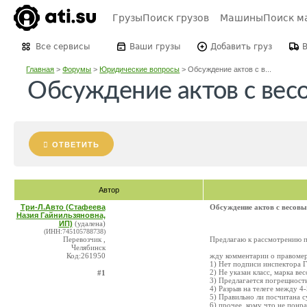
Грузы
Поиск грузов
Машины
Поиск м
Все сервисы
Ваши грузы
Добавить груз
Главная
>
Форумы
>
Юридические вопросы
>
Обсуждение актов с в...
Обсуждение актов с вес
ОТВЕТИТЬ
Автор
Три-Л.Авто (Стафеева
Обсуждение актов с весов
Назия Гайнильзяновна,
ИП)
(удалена)
(ИНН:745105788738)
Перевозчик ,
Предлагаю к рассмотрению по
Челябинск
Код:261950
жду комментарии о правомерн
1) Нет подписи инспектора
2) Не указан класс, марка вес
#1
3) Предлагается погрещность 
4) Разрыв на телеге между 4
5) Правильно ли посчитана 
6) прочее, кому что не понр