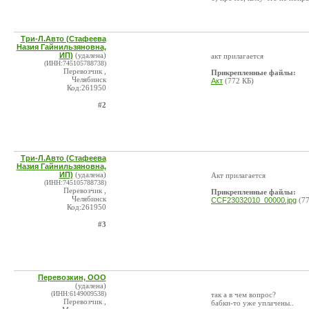
Три-Л.Авто (Стафеева
Назия Гайнильзяновна,
ИП)
(удалена)
акт прилагается
(ИНН:745105788738)
Перевозчик ,
Прикрепленные файлы:
Челябинск
Акт
(772 КБ)
Код:261950
#2
Три-Л.Авто (Стафеева
Назия Гайнильзяновна,
ИП)
(удалена)
Акт прилагается
(ИНН:745105788738)
Перевозчик ,
Прикрепленные файлы:
Челябинск
CCF23032010_00000.jpg
(77
Код:261950
#3
Перевозкин, ООО
(удалена)
(ИНН:6149009538)
так а в чем вопрос?
Перевозчик ,
бабки-то уже уплачены..