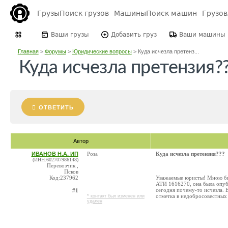
Грузы
Поиск грузов
Машины
Поиск машин
Грузо
Ваши грузы
Добавить груз
Ваши машины
Главная
>
Форумы
>
Юридические вопросы
>
Куда исчезла претенз...
Куда исчезла претензия?
ОТВЕТИТЬ
Автор
ИВАНОВ Н.А. ИП
Роза
Куда исчезла претензия???
(ИНН:602707986148)
Перевозчик ,
Псков
Код:237962
Уважаемые юристы! Мною был
АТИ 1616270, она была опуб
сегодня почему-то исчезла. 
#1
отметка в недобросовестных
* контакт был изменен или
удален