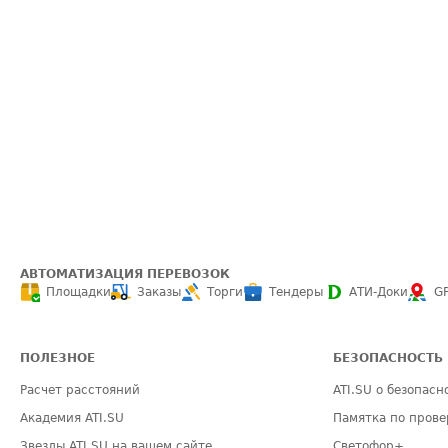
АВТОМАТИЗАЦИЯ ПЕРЕВОЗОК
Площадки
Заказы
Торги
Тендеры
АТИ-Доки
G
ПОЛЕЗНОЕ
БЕЗОПАСНОСТЬ
Расчет расстояний
ATI.SU о безопасн
Академия ATI.SU
Памятка по прове
Звезды ATI.SU на вашем сайте
Светофор+