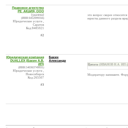
Правовое агентство
РЕ_АКЦИЯ, ООО
(удалена)
это вопрос скорее относится
(ИНН:6452099356)
юристы данного раздела вря
Юридические услуги ,
Саратов
Код:8485921
#2
Юридическая компания
Бакин
DUALLEX (Бакин А.В.
Александр
ИП)
Цитата
(ИВАНОВ Н.А. ИП @ 
(ИНН:540363749931)
Юридические услуги ,
Новосибирск
Модератору напишите. Фору
Код:265507
#3