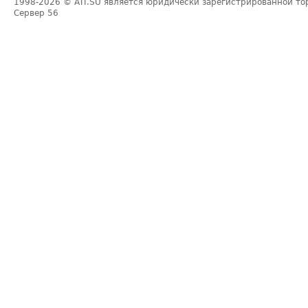
1998-2026
© ATI.SU является юридически зарегистрированной то
Сервер
56