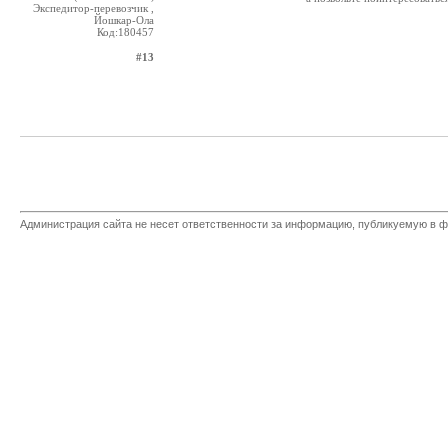
Экспедитор-перевозчик ,
Йошкар-Ола
Код:180457
#13
Администрация сайта не несет ответственности за информацию, публикуемую в ф