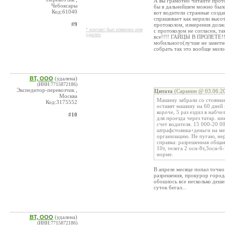
А вы грамотно читайте прото
Чебоксары
бы в дальнейшем можно было 
Код:61040
вот водители странные создан
спрашивает как мерили высот
#9
протоколом, измерения долж
* контакт был изменен или
с протоколом не согласен, т
удален
все!!!! ГАЙЦЫ В ПРОЛЕТЕ!!!!
мобильного(лучше не заметно
собрать так это вообще мило
ВТ, ООО
(удалена)
(ИНН:7715872186)
Экспедитор-перевозчик ,
Цитата
(Саранин @ 03.06.20
Москва
Машину забрали со стоянки 
Код:3175552
оставят машину на 60 дней 
короче, 5 раз ездил в набче
#10
для проезда через татар. н
счет водителя. 15 000-20 0
штрафстоянка+деньги на мес
организацию. Не пугаю, нер
справка: разрешенная общая 
10т, телега 2 осн-8т,3осн-
норме.
В апреле месяце попал точно
разрешения, прокурор города 
обошлось все несколько деше
суток бегал...
ВТ, ООО
(удалена)
(ИНН:7715872186)