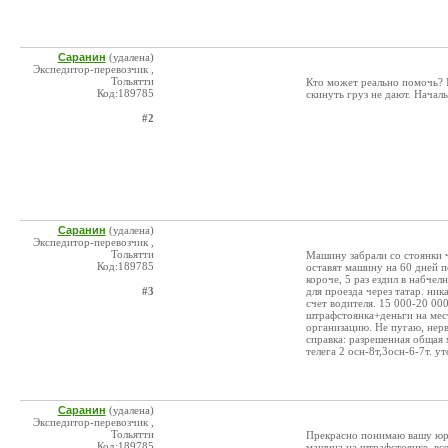
Саранин
(удалена)
Экспедитор-перевозчик ,
Тольятти
Кто может реально помочь? М
Код:189785
скинуть груз не дают. Начал
#2
Саранин
(удалена)
Экспедитор-перевозчик ,
Тольятти
Машину забрали со стоянки ч
Код:189785
оставят машину на 60 дней по
короче, 5 раз ездил в набчел
#3
для проезда через татар. ни
счет водителя. 15 000-20 00
штрафстоянка+деньги на мест
организацию. Не пугаю, нерв
справка: разрешенная общая м
телега 2 осн-8т,3осн-6-7т. 
Саранин
(удалена)
Экспедитор-перевозчик ,
Тольятти
Прекрасно понимаю вашу юри
Код:189785
машина на штрафстоянке, все