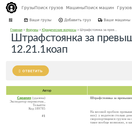
Грузы
Поиск грузов
Машины
Поиск машин
Грузо
Ваши грузы
Добавить груз
Ваши машины
Главная
>
Форумы
>
Юридические вопросы
>
Штрафстоянка за прев...
Штрафстоянка за превыш
12.21.1коап
ОТВЕТИТЬ
Автор
Саранин
(удалена)
Штрафстоянка за превышен
Экспедитор-перевозчик ,
Тольятти
Код:189785
На весовой пробило превышен
них). у водителя столько ден
#1
скоропортящимся грузом на ш
такое вообще возможно, и ка