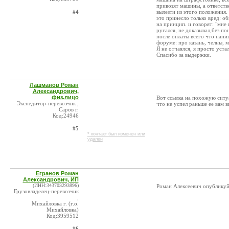
привозят машины, а ответств
#4
вылезти из этого положения. 
это принесло только вред: об
на принцип. и говорят: "мне 
ругался, не доказывал,без п
после оплаты всего что напи
форуме: про казань, челны, м
Я не отчаялся, я просто устал
Спасибо за выдержки.
Лашманов Роман
Александрович,
физ.лицо
Вот ссылка на похожую ситу
Экспедитор-перевозчик ,
что не успел раньше ее вам 
Саров г.
Код:24946
#5
* контакт был изменен или
удален
Егранов Роман
Александрович, ИП
(ИНН:343703293896)
Роман Алексеевич опубликуйт
Грузовладелец-перевозчик
,
Михайловка г. (г.о.
Михайловка)
Код:3959512
#6