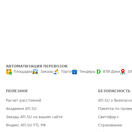
АВТОМАТИЗАЦИЯ ПЕРЕВОЗОК
Площадки
Заказы
Торги
Тендеры
АТИ-Доки
G
ПОЛЕЗНОЕ
БЕЗОПАСНОСТЬ
Расчет расстояний
ATI.SU о безопасн
Академия ATI.SU
Памятка по прове
Звезды ATI.SU на вашем сайте
Светофор+
Индекс ATI.SU FTL РФ
Страхование