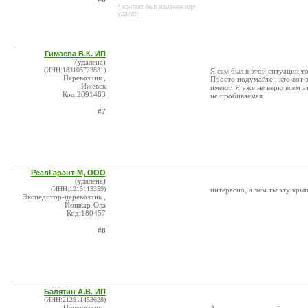
* контакт был изменен или
удален
Гимаева В.К. ИП
(удалена)
(ИНН:183105723831)
Я сам был в этой ситуации,то
Перевозчик ,
Просто подумайте , кто вот э
Ижевск
имеют. Я уже не верю всем э
Код:2091483
не пробиваемая.
#7
РеалГарант-М, ООО
(удалена)
(ИНН:1215113359)
интересно, а чем ты эту кр
Экспедитор-перевозчик ,
Йошкар-Ола
Код:180457
#8
Балятин А.В. ИП
(ИНН:212911453628)
Перевозчик ,