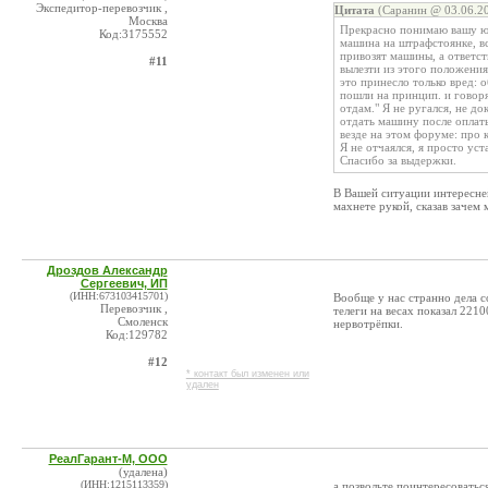
Экспедитор-перевозчик ,
Цитата
(Саранин @ 03.06.20
Москва
Прекрасно понимаю вашу юр
Код:3175552
машина на штрафстоянке, вс
привозят машины, а ответст
#11
вылезти из этого положения.
это принесло только вред: о
пошли на принцип. и говорят
отдам." Я не ругался, не д
отдать машину после оплаты
везде на этом форуме: про к
Я не отчаялся, я просто уст
Спасибо за выдержки.
В Вашей ситуации интересней
махнете рукой, сказав зачем 
Дроздов Александр
Сергеевич, ИП
(ИНН:673103415701)
Вообще у нас странно дела с
Перевозчик ,
телеги на весах показал 221
Смоленск
нервотрёпки.
Код:129782
#12
* контакт был изменен или
удален
РеалГарант-М, ООО
(удалена)
(ИНН:1215113359)
а позвольте поинтересоваться