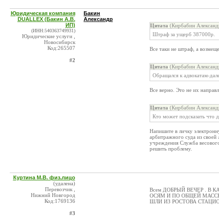
Юридическая компания
Бакин
DUALLEX (Бакин А.В.
Александр
ИП)
Цитата
(Кирбабин Александ
(ИНН:540363749931)
Штраф за ущерб 387000р.
Юридические услуги ,
Новосибирск
Код:265507
Все таки не штраф, а возмещ
#2
Цитата
(Кирбабин Александ
Обращался к адвокатам-дале
Все верно. Это не их направ
Цитата
(Кирбабин Александ
Кто может подсказать что д
Напишите в личку электронн
арбитражного суда из своей
учреждения Служба весового
решить проблему.
Куртина М.В. физ.лицо
(удалена)
Перевозчик ,
Всем ДОБРЫЙ ВЕЧЕР . В 
Нижний Новгород
ОСЯМ И ПО ОБЩЕЙ МАССЕ
Код:1769136
ШЛИ ИЗ РОСТОВА СТАЦИ
#3