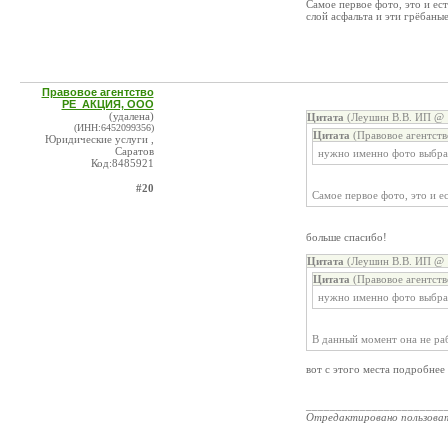
Самое первое фото, это и ес
слой асфальта и эти грёбаны
Правовое агентство
РЕ_АКЦИЯ, ООО
(удалена)
Цитата
(Леушин В.В. ИП @ 1
(ИНН:6452099356)
Цитата
(Правовое агентст
Юридические услуги ,
Саратов
нужно именно фото выбра
Код:8485921
#20
Самое первое фото, это и е
больше спасибо!
Цитата
(Леушин В.В. ИП @ 1
Цитата
(Правовое агентст
нужно именно фото выбра
В данный момент она не раб
вот с этого места подробнее
_______________________
Отредактировано пользова