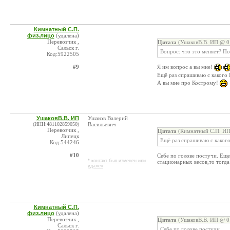
Кимнатный С.П.
физ.лицо
(удалена)
Перевозчик ,
Цитата
(УшаковВ.В. ИП @ 01
Сальск г.
Вопрос: что это меняет? По
Код:5922505
#9
Я им вопрос а вы мне!
Ещё раз спрашиваю с какого
А вы мне про Кострому!
УшаковВ.В. ИП
Ушаков Валерий
(ИНН:481102859050)
Васильевич
Перевозчик ,
Цитата
(Кимнатный С.П. ИП
Липецк
Ещё раз спрашиваю с каког
Код:544246
#10
Себе по голове постучи. Еще
* контакт был изменен или
стационарных весов,то тогда
удален
Кимнатный С.П.
физ.лицо
(удалена)
Перевозчик ,
Цитата
(УшаковВ.В. ИП @ 01
Сальск г.
Себе по голове постучи.