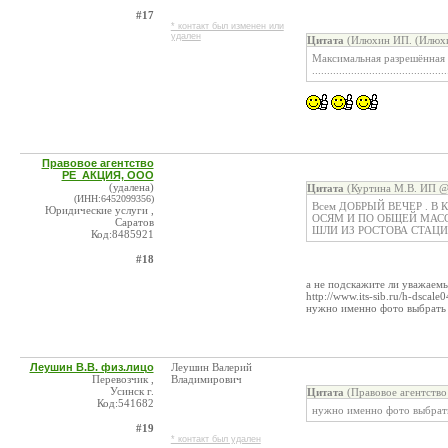
#17
* контакт был изменен или
удален
Цитата
(Илюхин ИП. (Илюхин
Максимальная разрешённая м
.............................................
Правовое агентство
РЕ_АКЦИЯ, ООО
(удалена)
Цитата
(Куртина М.В. ИП @ 
(ИНН:6452099356)
Всем ДОБРЫЙ ВЕЧЕР . В
Юридические услуги ,
ОСЯМ И ПО ОБЩЕЙ МАССЕ
Саратов
ШЛИ ИЗ РОСТОВА СТАЦ
Код:8485921
#18
а не подскажите ли уважаемы
http://www.its-sib.ru/h-dscale0
нужно именно фото выбрать
Леушин В.В. физ.лицо
Леушин Валерий
Перевозчик ,
Владимирович
Усинск г.
Цитата
(Правовое агентств
Код:541682
нужно именно фото выбрат
#19
* контакт был удален