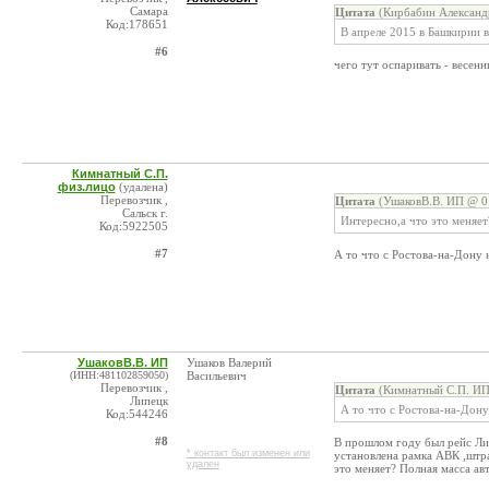
Самара
Цитата
(Кирбабин Александ
Код:178651
В апреле 2015 в Башкирии в
#6
чего тут оспаривать - весен
Кимнатный С.П.
физ.лицо
(удалена)
Перевозчик ,
Цитата
(УшаковВ.В. ИП @ 01
Сальск г.
Интересно,а что это меняет
Код:5922505
#7
А то что с Ростова-на-Дону
УшаковВ.В. ИП
Ушаков Валерий
(ИНН:481102859050)
Васильевич
Перевозчик ,
Цитата
(Кимнатный С.П. ИП
Липецк
А то что с Ростова-на-Дону
Код:544246
#8
В прошлом году был рейс Ли
* контакт был изменен или
установлена рамка АВК ,штра
удален
это меняет? Полная масса ав