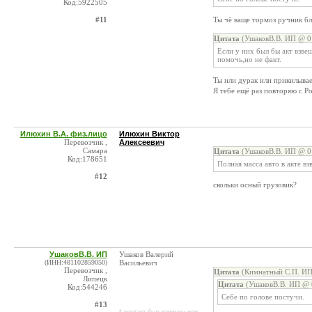
Код:5922505
#11
Ты чё ваще тормоз ручник б
Цитата
(УшаковВ.В. ИП @ 01
Если у них был бы акт взве
помочь,но не факт.
Ты или дурак или прикилыва
Я тебе ещё раз повторяю с Р
Илюхин В.А. физ.лицо
Илюхин Виктор
Перевозчик ,
Алексеевич
Самара
Цитата
(УшаковВ.В. ИП @ 01
Код:178651
Полная масса авто в акте в
#12
скольки осный грузовик?
УшаковВ.В. ИП
Ушаков Валерий
(ИНН:481102859050)
Васильевич
Перевозчик ,
Цитата
(Кимнатный С.П. ИП
Липецк
Цитата
(УшаковВ.В. ИП @ 0
Код:544246
Себе по голове постучи.
#13