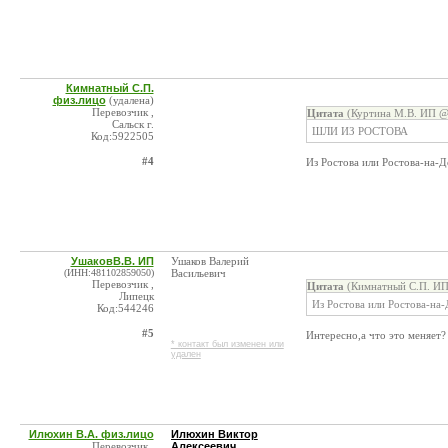
Кимнатный С.П.
физ.лицо
(удалена)
Перевозчик ,
Цитата
(Куртина М.В. ИП @ 
Сальск г.
ШЛИ ИЗ РОСТОВА
Код:5922505
#4
Из Ростова или Ростова-на-
УшаковВ.В. ИП
Ушаков Валерий
(ИНН:481102859050)
Васильевич
Перевозчик ,
Цитата
(Кимнатный С.П. ИП
Липецк
Из Ростова или Ростова-на
Код:544246
#5
Интересно,а что это меняет
* контакт был изменен или
удален
Илюхин В.А. физ.лицо
Илюхин Виктор
Перевозчик ,
Алексеевич