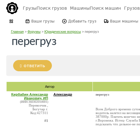
Грузы
Поиск грузов
Машины
Поиск машин
Грузо
Ваши грузы
Добавить груз
Ваши машины
Главная
>
Форумы
>
Юридические вопросы
>
перегруз
перегруз
ОТВЕТИТЬ
Автор
Кирбабин Александр
Александр
перегруз
Иванович, ИП
(ИНН:360302010001)
Перевозчик ,
Богучар г.
Всем Доброго времени суток
Код:427311
водитель налетел на весовщ
387000р. Платить конечно не
г.Воронежа. Истец- Служба 
#1
подсказать что дельное-не п