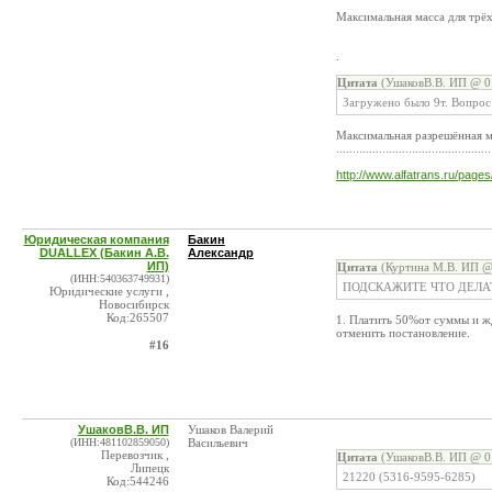
Максимальная масса для трёх
.
Цитата
(УшаковВ.В. ИП @ 01
Загружено было 9т. Вопрос:
Максимальная разрешённая ма
...............................................
http://www.alfatrans.ru/pages
Юридическая компания
Бакин
DUALLEX (Бакин А.В.
Александр
ИП)
Цитата
(Куртина М.В. ИП @ 
(ИНН:540363749931)
ПОДСКАЖИТЕ ЧТО ДЕЛА
Юридические услуги ,
Новосибирск
Код:265507
1. Платить 50%от суммы и ж
отменить постановление.
#16
УшаковВ.В. ИП
Ушаков Валерий
(ИНН:481102859050)
Васильевич
Перевозчик ,
Цитата
(УшаковВ.В. ИП @ 01
Липецк
21220 (5316-9595-6285)
Код:544246