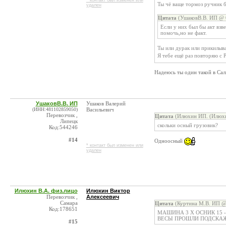
* контакт был изменен или
Ты чё ваще тормоз ручник 
удален
Цитата
(УшаковВ.В. ИП @ 0
Если у них был бы акт взв
помочь,но не факт.
Ты или дурак или прикилыв
Я тебе ещё раз повторяю с 
Надеюсь ты один такой в Са
УшаковВ.В. ИП
Ушаков Валерий
(ИНН:481102859050)
Васильевич
Перевозчик ,
Цитата
(Илюхин ИП. (Илюхин
Липецк
скольки осный грузовик?
Код:544246
#14
Одноосный
* контакт был изменен или
удален
Илюхин В.А. физ.лицо
Илюхин Виктор
Перевозчик ,
Алексеевич
Самара
Цитата
(Куртина М.В. ИП @ 
Код:178651
МАШИНА 3 Х ОСНИК 15 
ВЕСЫ ПРОШЛИ ПОДСКАЖ
#15