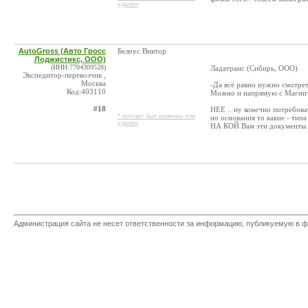
удален
AutoGross (Авто Гросс
Белоус Виктор
Лоджистикс, ООО)
(ИНН:7704309528)
Ладатранс (Сибирь, ООО)
Экспедитор-перевозчик ,
Москва
-Да всё равно нужно смотрет
Код:403110
Можно и напрямую с Магнит
#18
НЕЕ .. ну конечно потребов
* контакт был изменен или
но основания то какие - ти
удален
НА КОЙ Вам эти документы то.
Администрация сайта не несет ответственности за информацию, публикуемую в ф