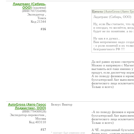
Ладатранс (Сибирь,
ООО)
(удалена)
(ИНН:7017254398)
Цитата
(AutoGross (Авто Гр
Экспедитор ,
Ладатранс (Сибирь, ООО)
Томск
Код:21344
Ну, если Вы считаете, что 
и опоздал, то коснётся, ко
#16
будет не по понятиям. а по 
Ну как я и думал...
Вам непременно надо созда
- о роли понятий и их толк
безграничного РФ !!!
Да всё равно нужно смотреть
Можно и напрямую с Магнит
выставить-всё-таки именно 
придут, если диспетчер норм
А по поводу физиков и юрико
бухгалтерский Акт выполненн
физического лица исключаетс
Только и всего)
AutoGross (Авто Гросс
Белоус Виктор
Лоджистикс, ООО)
(ИНН:7704309528)
-А по поводу физиков и юрик
Экспедитор-перевозчик ,
бухгалтерский Акт выполненн
Москва
физического лица исключаетс
Код:403110
Только и всего)
#17
А ЧЁ..подписанный бухгалтер
* контакт был изменен или
физик того..-совсем малогра