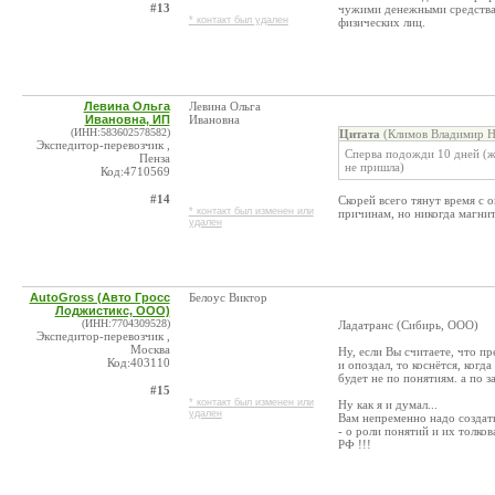
#13
чужими денежными средствам
* контакт был удален
физических лиц.
Левина Ольга
Левина Ольга
Ивановна, ИП
Ивановна
(ИНН:583602578582)
Цитата
(Климов Владимир Ни
Экспедитор-перевозчик ,
Сперва подожди 10 дней (ж
Пенза
не пришла)
Код:4710569
#14
Скорей всего тянут время с о
* контакт был изменен или
причинам, но никогда магнит
удален
AutoGross (Авто Гросс
Белоус Виктор
Лоджистикс, ООО)
(ИНН:7704309528)
Ладатранс (Сибирь, ООО)
Экспедитор-перевозчик ,
Москва
Ну, если Вы считаете, что п
Код:403110
и опоздал, то коснётся, ког
будет не по понятиям. а по з
#15
* контакт был изменен или
Ну как я и думал...
удален
Вам непременно надо создат
- о роли понятий и их толко
РФ !!!