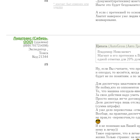
#8
-Документ(претензию) конеч
* контакт был изменен или
Иначе это будет бездоказате
удален
А если с претензией то основ
Хватит наверное уже людям м
кошмариками.
Ладатранс (Сибирь,
ООО)
(удалена)
(ИНН:7017254398)
Цитата
(AutoGross (Авто Гр
Экспедитор ,
Владимир Николаевич
Томск
Магнит и его претензии к Ва
Код:21344
одной отметки для 20% дум
#9
Ну, если Вы считаете, что п
и опоздал, то коснётся, ког
будет не по понятиям. а по з
Для диспетчера заказчиком яв
Не пойму,кто из оппонентов 
То, что машина опоздала-явно
За свои действия надо уметь 
Просто иногда легче договор
Дело диспетчера лишь отслед
(сумма штрафа).
А уже дело перевозчика -отв
Вообще, на практике,диспетч
не прав,то -перевозчик,то о
И я не понимаю как Вашей ир
нему в личку))
Такое ощущение, что в личке
жизни.Только странно: на вс