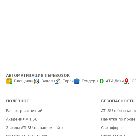
АВТОМАТИЗАЦИЯ ПЕРЕВОЗОК
Площадки
Заказы
Торги
Тендеры
АТИ-Доки
G
ПОЛЕЗНОЕ
БЕЗОПАСНОСТЬ
Расчет расстояний
ATI.SU о безопасн
Академия ATI.SU
Памятка по прове
Звезды ATI.SU на вашем сайте
Светофор+