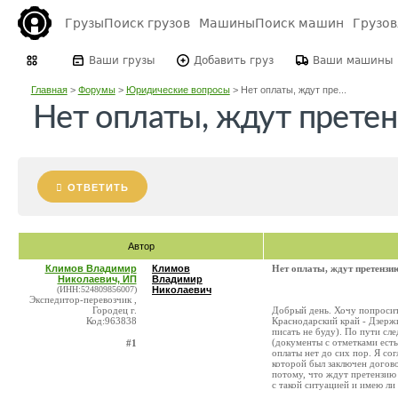
Грузы
Поиск грузов
Машины
Поиск машин
Грузо
Ваши грузы
Добавить груз
Ваши машины
Главная
>
Форумы
>
Юридические вопросы
>
Нет оплаты, ждут пре...
Нет оплаты, ждут претен
ОТВЕТИТЬ
Автор
Климов Владимир
Климов
Нет оплаты, ждут претензи
Николаевич, ИП
Владимир
(ИНН:524809856007)
Николаевич
Экспедитор-перевозчик ,
Городец г.
Добрый день. Хочу попросить
Код:963838
Краснодарский край - Дзерж
писать не буду). По пути сле
(документы с отметками есть
#1
оплаты нет до сих пор. Я со
которой был заключен догово
потому, что ждут претензию 
с такой ситуацией и имею ли