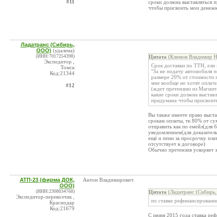
#11
сроки должна выставляться п
чтобы присвоить мои денежк
Ладатранс (Сибирь,
ООО)
(удалена)
(ИНН:7017254398)
Цитата
(Климов Владимир Ни
Экспедитор ,
Срок доставки по ТТН, ели 
Томск
"За не подачу автомобиля п
Код:21344
размере 20% от стоимости п
мне вообще не хотят оплачи
#12
(ждет претензию из Магнита
какие сроки должна выставл
придумана чтобы присвоит
Вы также имеете право выст
срокам оплаты, тк 80% от с
отправить как по емейл(для 
уведомлением(для доказатель
ещё и пени за просрочку пла
отсутствует в договоре)
Обычно претензия ускоряет 
АТП-23 (фирма ДОК,
Антон Владимирович
ООО)
(ИНН:2308034768)
Цитата
(Ладатранс (Сибирь,
Экспедитор-перевозчик ,
по ставке рефинансирования
Краснодар
Код:21679
С июня 2015 года ставка реф