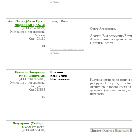
удален
AutoGross (Авто Гросс
Белоус Виктор
Лоджистикс, ООО)
(ИНН:7704309528)
Ольга Алексеевна.
Экспедитор-перевозчик ,
Москва
А зачем Вам документы? отм
Код:403110
А какая разница в данном с
Поясните поз-та..
#4
* контакт был изменен или
удален
Климов Владимир
Климов
Николаевич, ИП
Владимир
(ИНН:524809856007)
Николаевич
Картина немного проясняется
Экспедитор-перевозчик ,
разгрузку 1,5 суток, хотя б
Городец г.
диспетчер, с которой у меня
Код:963838
документ) ее мне или нет, е
перевозку.
#5
Ладатранс (Сибирь,
ООО)
(удалена)
(ИНН:7017254398)
Цитата
(Климов Владимир Ни