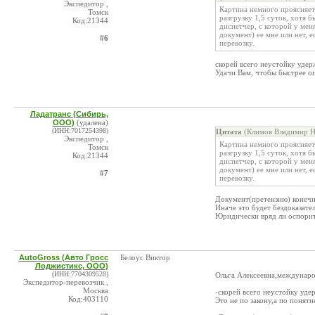
Экспедитор ,
Картина немного проясняетс
Томск
разгрузку 1,5 суток, хотя 
Код:21344
диспетчер, с которой у мен
документ) ее мне или нет, 
#6
перевозку.
скорей всего неустойку удерж
Удачи Вам, чтобы быстрее о
Ладатранс (Сибирь,
ООО)
(удалена)
(ИНН:7017254398)
Цитата
(Климов Владимир Ни
Экспедитор ,
Картина немного проясняетс
Томск
разгрузку 1,5 суток, хотя 
Код:21344
диспетчер, с которой у мен
документ) ее мне или нет, 
#7
перевозку.
Документ(претензию) конечн
Иначе это будет бездоказате
Юридически вряд ли оспорит
AutoGross (Авто Гросс
Белоус Виктор
Лоджистикс, ООО)
(ИНН:7704309528)
Ольга Алексеевна,междунаро
Экспедитор-перевозчик ,
Москва
-скорей всего неустойку удер
Код:403110
Это не по закону,а по понятие