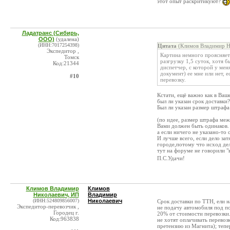
этот опыт раскритикуют?
Ладатранс (Сибирь,
ООО)
(удалена)
(ИНН:7017254398)
Цитата
(Климов Владимир Ни
Экспедитор ,
Картина немного проясняетс
Томск
разгрузку 1,5 суток, хотя 
Код:21344
диспетчер, с которой у мен
документ) ее мне или нет, 
#10
перевозку.
Кстати, ещё важно как в Ваш
был ли указан срок доставки?
Был ли указан размер штрафа
(по идее, размер штрафа ме
Вами должен быть одинаков.
а если ничего не указано-то 
И лучше всего, если дело за
городе,потому что исход дел
тут на форуме не говорили "
П.С.Удачи!
Климов Владимир
Климов
Николаевич, ИП
Владимир
(ИНН:524809856007)
Николаевич
Срок доставки по ТТН, ели н
Экспедитор-перевозчик ,
не подачу автомобиля под по
Городец г.
20% от стоимости перевозки.
Код:963838
не хотят оплачивать перевоз
претензию из Магнита); тепе