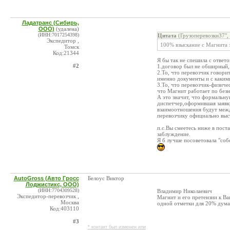
Ладатранс (Сибирь,
ООО)
(удалена)
(ИНН:7017254398)
Цитата
(Грузоперевозки37",
Экспедитор ,
100% взыскание с Магнита 
Томск
Код:21344
Я бы так не спешила с ответо
#2
1.договор был не обширный, 
2.То, что перевозчик говори
именно документы и с каким
3.То, что перевозчик-физиче
что Магнит работает по безн
А это значит, что формальну
диспетчер,оформившая заявк
взаимоотношения будут межд
перевозчику официально выс
п.с.Вы смеетесь ниже в пост
заблуждение.
Я б лучше посоветовала "соб
AutoGross (Авто Гросс
Белоус Виктор
Лоджистикс, ООО)
(ИНН:7704309528)
Владимир Николаевич
Экспедитор-перевозчик ,
Магнит и его претензии к Ваш
Москва
одной отметки для 20% дума
Код:403110
#3
* контакт был изменен или