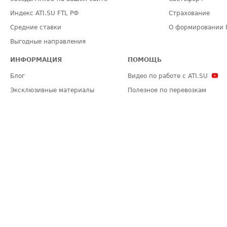
Индекс ATI.SU FTL РФ
Страхование
Средние ставки
О формировании 
Выгодные направления
ИНФОРМАЦИЯ
ПОМОЩЬ
Блог
Видео по работе с ATI.SU
Эксклюзивные материалы
Полезное по перевозкам
Политика конфиденциальности
Часто задаваемые вопросы (FA
Общие положения
Техническая информация
Карта сайта
ЗАДАТЬ ВОПРОС