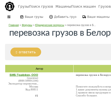
Грузы
Поиск грузов
Машины
Поиск машин
Грузо
Ваши грузы
Добавить груз
Ваши машины
Главная
>
Форумы
>
Юридические вопросы
>
перевозка грузов в Б...
перевозка грузов в Бело
ОТВЕТИТЬ
Автор
БМБ-Траффик, ООО
перевозка грузов в Белорус
(удалена)
(ИНН:5006012266)
Экспедитор-перевозчик ,
Москва
Помогите пожалуйста в вопро
Код:80811
1.какие документы нужны для
2.правило ввоза продукции 
Спасибо большое.
#1