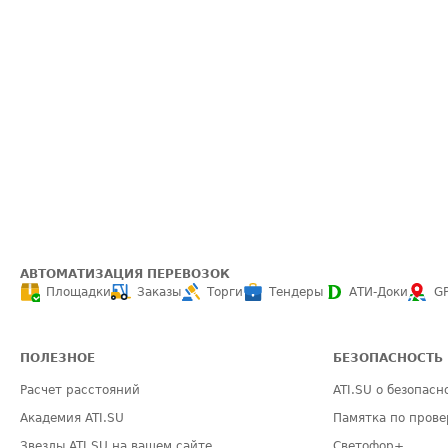
АВТОМАТИЗАЦИЯ ПЕРЕВОЗОК
Площадки
Заказы
Торги
Тендеры
АТИ-Доки
G
ПОЛЕЗНОЕ
БЕЗОПАСНОСТЬ
Расчет расстояний
ATI.SU о безопасн
Академия ATI.SU
Памятка по прове
Звезды ATI.SU на вашем сайте
Светофор+