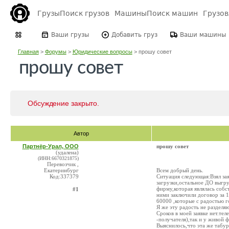
Грузы
Поиск грузов
Машины
Поиск машин
Грузо
Ваши грузы
Добавить груз
Ваши машины
Главная
>
Форумы
>
Юридические вопросы
>
прошу совет
прошу совет
Обсуждение закрыто.
Автор
Партнёр-Урал, ООО
прошу совет
(удалена)
(ИНН:6670321875)
Перевозчик ,
Екатеринбург
Всем добрый день.
Код:337379
Ситуация следующая:Взял за
загрузки,остальное ДО выгру
фирму,которая являлась собс
#1
ними заключили договор за 1
60000 ,которые с радостью 
Я же эту радость не разделя
Сроков в моей заявке нет.те
-получателя),так и у живой 
Выяснилось,что эта же табур