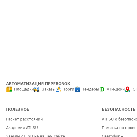
АВТОМАТИЗАЦИЯ ПЕРЕВОЗОК
Площадки
Заказы
Торги
Тендеры
АТИ-Доки
G
ПОЛЕЗНОЕ
БЕЗОПАСНОСТЬ
Расчет расстояний
ATI.SU о безопасн
Академия ATI.SU
Памятка по прове
Звезды ATI.SU на вашем сайте
Светофор+