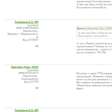
перевозчика).Соответсвенно п
А мне как быть,чтобы не пот
Подскажите пожалуйста.
Таликина Е.А. ИП
(удалена)
(ИНН:470802464605)
Цитата
(Партнёр-Урал, ООО
Перевозчик ,
А мне как быть,чтобы не п
Кириши г. (Киришский р-
Подскажите пожалуйста.
н)
Код:2470007
А что у Вашего водителя на 
#2
перевозчиком? Указана ли сто
грузоотправитель - платит (с
после оплаты(ст.790 ГК)
Партнёр-Урал, ООО
(удалена)
(ИНН:6670321875)
На руках у меня ТТН,товарны
Перевозчик ,
продукцию). Название отпра
Екатеринбург
моем случае,как минимум 2 п
Код:337379
Вот лишнее подтверждение т
Обязательно выясню начальны
#3
фирм.
Таликина Е.А. ИП