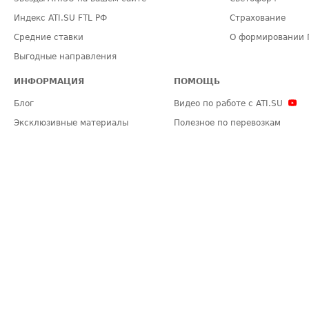
Индекс ATI.SU FTL РФ
Страхование
Средние ставки
О формировании 
Выгодные направления
ИНФОРМАЦИЯ
ПОМОЩЬ
Блог
Видео по работе с ATI.SU
Эксклюзивные материалы
Полезное по перевозкам
Политика конфиденциальности
Часто задаваемые вопросы (FA
Общие положения
Техническая информация
Карта сайта
ЗАДАТЬ ВОПРОС