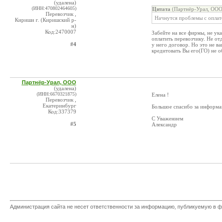
(удалена)
(ИНН:470802464605)
Цитата
(Партнёр-Урал, ООО
Перевозчик ,
Начнутся проблемы с оплат
Кириши г. (Киришский р-
н)
Код:2470007
Забейте на все фирмы, не ук
оплатить перевозчику. Не от
#4
у него договор. Но это не в
кредитовать Вы его(ГО) не о
Партнёр-Урал, ООО
(удалена)
(ИНН:6670321875)
Елена !
Перевозчик ,
Екатеринбург
Большое спасибо за информа
Код:337379
С Уважением
#5
Александр
Администрация сайта не несет ответственности за информацию, публикуемую в ф