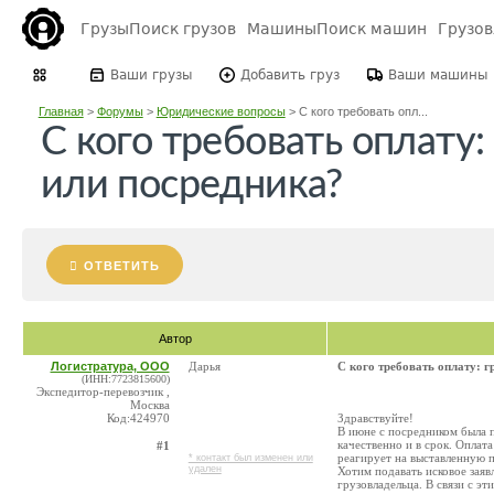
Грузы
Поиск грузов
Машины
Поиск машин
Грузо
Ваши грузы
Добавить груз
Ваши машины
Главная
>
Форумы
>
Юридические вопросы
>
С кого требовать опл...
С кого требовать оплату
или посредника?
ОТВЕТИТЬ
Автор
Логистратура, ООО
Дарья
С кого требовать оплату: 
(ИНН:7723815600)
Экспедитор-перевозчик ,
Москва
Код:424970
Здравствуйте!
В июне с посредником была п
качественно и в срок. Оплат
#1
реагирует на выставленную 
* контакт был изменен или
удален
Хотим подавать исковое заяв
грузовладельца. В связи с эт