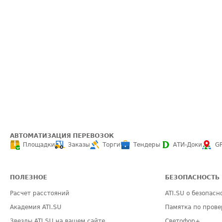
АВТОМАТИЗАЦИЯ ПЕРЕВОЗОК
Площадки
Заказы
Торги
Тендеры
АТИ-Доки
G
ПОЛЕЗНОЕ
БЕЗОПАСНОСТЬ
Расчет расстояний
ATI.SU о безопасн
Академия ATI.SU
Памятка по прове
Звезды ATI.SU на вашем сайте
Светофор+