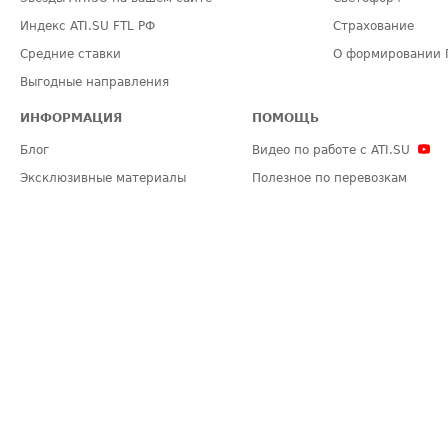
Индекс ATI.SU FTL РФ
Страхование
Средние ставки
О формировании 
Выгодные направления
ИНФОРМАЦИЯ
ПОМОЩЬ
Блог
Видео по работе с ATI.SU
Эксклюзивные материалы
Полезное по перевозкам
Политика конфиденциальности
Часто задаваемые вопросы (FA
Общие положения
Техническая информация
Карта сайта
ЗАДАТЬ ВОПРОС