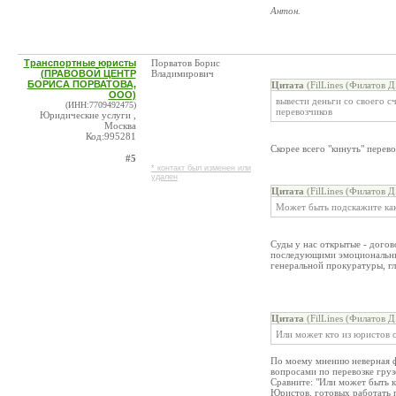
Антон.
Транспортные юристы
Порватов Борис
(ПРАВОВОЙ ЦЕНТР
Владимирович
БОРИСА ПОРВАТОВА,
Цитата
(FilLines (Филатов Д
ООО)
вывести деньги со своего с
(ИНН:7709492475)
перевозчиков
Юридические услуги ,
Москва
Код:995281
Скорее всего "кинуть" перево
#5
* контакт был изменен или
удален
Цитата
(FilLines (Филатов Д
Может быть подскажите как
Суды у нас открытые - дого
последующими эмоциональны
генеральной прокуратуры, гл
Цитата
(FilLines (Филатов Д
Или может кто из юристов с
По моему мнению неверная ф
вопросами по перевозке грузо
Сравните: "Или может быть к
Юристов, готовых работать 