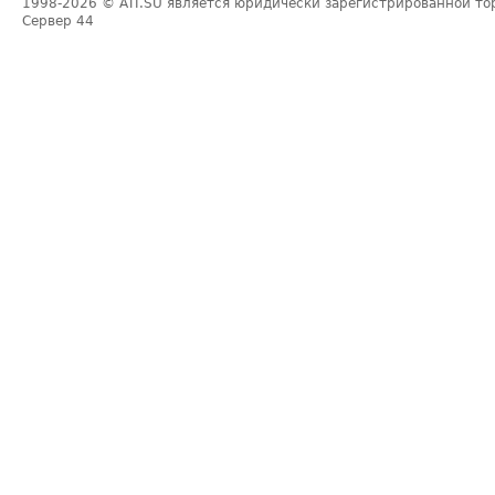
1998-2026
© ATI.SU является юридически зарегистрированной то
Сервер
44