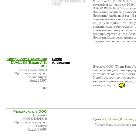
России от 01.03.2018 № 500/
* контакт был изменен или
удален
неустойки за период с 10.04
"СКОРОХОДОФФ" было зареги
Логистик" возникли проблем
Логистик" якобы на 9 млн!!!
перевозчикам на начало июля
на-Дону на одной и той же 
решения суда хочет вывести 
основательно кинуть перево
суда,прокуратуры и т.д. Зая
Логистик были возвращены за
следователю не найти состав
Юридическая компания
Бакин
DUALLEX (Бакин А.В.
Александр
ИП)
Думаете ООО "Трансфера Ло
(ИНН:540363749931)
сейчас какие действия предпр
Юридические услуги ,
достоянием общественности 
Новосибирск
У добросовестных перевозчик
Код:265507
который оценит всю ситуаци
вывода средств...
#2
ФрахтКонсалт, ООО
(удалена)
(ИНН:6318191904)
Цитата
(FilLines (Филатов Д
Юридические услуги ,
Может быть подскажите как
Самара
Код:2899686