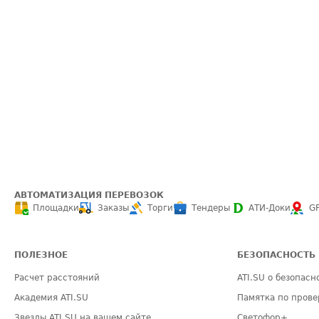
АВТОМАТИЗАЦИЯ ПЕРЕВОЗОК
Площадки
Заказы
Торги
Тендеры
АТИ-Доки
G
ПОЛЕЗНОЕ
БЕЗОПАСНОСТЬ
Расчет расстояний
ATI.SU о безопасн
Академия ATI.SU
Памятка по прове
Звезды ATI.SU на вашем сайте
Светофор+