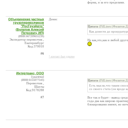
форма, и за его пределами.
Объединение частных
Денис
грузоперевозчиков
"РосГрузАвто"
Цитата
(FilLines (Филатов Д
(Булатов Алексей
Как донести до прокуратур
Петрович, ИП)
(ИНН:667209655239)
Экспедитор-перевозчик ,
Не как,это,как и любой друг
Екатеринбург
Код:370010
#6
* контакт был удален
Интертранс, ООО
(удалена)
(ИНН:6155077543)
Цитата
(FilLines (Филатов Д
Перевозчик ,
Есть мысли,что таким спос
Шахты
со своего счета (он вроде 
Код:9178288
#7
Все так и будет - вывод сре
года два как широко практик
блокировками имеют, но ниче