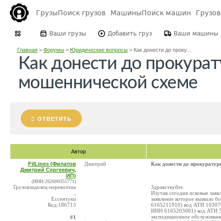
Грузы
Поиск грузов
Машины
Поиск машин
Грузо
Ваши грузы
Добавить груз
Ваши машины
Главная
>
Форумы
>
Юридические вопросы
>
Как донести до проку...
Как донести до прокурат
мошеннической схеме
ОТВЕТИТЬ
Автор
FilLines (Филатов
Дмитрий
Как донести до прокуратур
Дмитрий Сергеевич,
ИП)
(ИНН:262600355771)
Грузовладелец-перевозчик
Здравствуйте.
,
Изучав сегодня исковые заяв
Ессентуки
заявление которое вызвало
Код:186713
6165211910) код АТИ 10307
ИНН 6165203081) код АТИ 59
экспедиционное обслуживани
#1