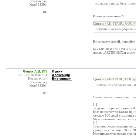
Волгоград
все наши данные были нами
Код:332391
#6
Имена и телефоны???
Цитата
(АН-ТРАНС, ООО @ 2
,рейтинг и отзывы убраны м
Не смешите людей, откройте 
Как МИНИМУМ ТРИ зеленых з
звезды ,АКТИВНЫХ,и никто и
Лунин А.В. ИП
Лунин
(ИНН:344600087741)
Александр
Перевозчик ,
Викторович
Цитата
(АН-ТРАНС, ООО @ 2
Волгоград
,почему не учитываются наш
Код:332391
#7
Опять решили пошутить,,,,,п
0.1
За давность регистрации в A
Балл начисляется только при 
каждые 180 дней с момента 
Максимальный балл по этому
0.2
За время существования юри
юридического лица: 18.07.20
Рассчитывается только для 