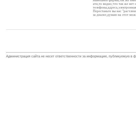
нынешней фирмы,так же имею
ати,то видно,что так же нет
телефоны,адреса,электронная
Перестаньте вы нас "расчлен
за диалог,думаю на этот мож
Администрация сайта не несет ответственности за информацию, публикуемую в ф