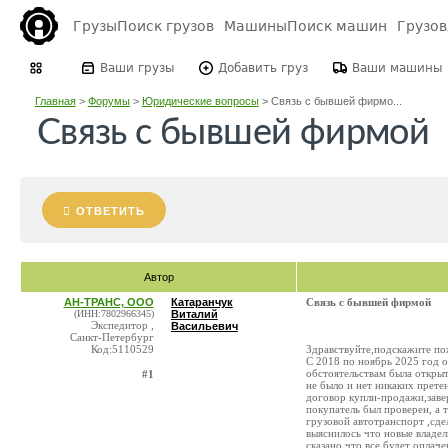
Грузы
Поиск грузов
Машины
Поиск машин
Грузо
Ваши грузы
Добавить груз
Ваши машины
Главная
>
Форумы
>
Юридические вопросы
>
Связь с бывшей фирмо...
Связь с бывшей фирмой
ОТВЕТИТЬ
Автор
АН-ТРАНС, ООО
Катаранчук
Связь с бывшей фирмой
(ИНН:7802966345)
Виталий
Экспедитор ,
Васильевич
Санкт-Петербург
Код:5110529
Здравствуйте,подскажите по
С 2018 по ноябрь 2025 год 
обстоятельствам была открыт
#1
не было и нет никаких прете
договор купли-продажи,зав
покупатель был проверен, а т
грузовой автотранспорт ,сде
выяснилось что новые владе
сказано,что все будет оплач