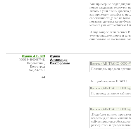
Ваш пример не подходит,так
новые владельцы окажутся н
лилось в уши очень красиво
вам приходят штрафы за про
собственности,у вас не было
погасили долг,вы же не будит
момент уже автомобилем.Так
И еще вопрос,если гасится И
чужую задолженность и за чт
они больше не выставляли заг
Лунин А.В. ИП
Лунин
(ИНН:344600087741)
Александр
Перевозчик ,
Викторович
Цитата
(АН-ТРАНС, ООО @ 2
Волгоград
Поясню,мы продали организ
Код:332391
#4
Нет проблем,ваше ПРАВО,
Цитата
(АН-ТРАНС, ООО @ 2
По поводу личного кабинета
Цитата
(АН-ТРАНС, ООО @ 2
.Подойдет пример продажи 
владельца,но пока машина б
сейчас приставы обязывают 
разберитесь и предоставите