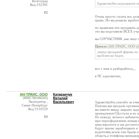
Волгоград
Здравствуйте,подскажите п
Код:332391
#2
Очень просто гасить все до
право, Но вы решили заработа
по правилам ати продавать д
это вы подставили ВСЕХ учас
вы СОУЧАСТНИК ,как лицо пр
Цитата
(АН-ТРАНС, ООО @ 2
,перед продажей фирмы по с
проблем не будет,
вот с ним и разбирайтесь,,,
в ЧС однозначно,
АН-ТРАНС, ООО
Катаранчук
(ИНН:7802966345)
Виталий
Экспедитор ,
Васильевич
Здравствуйте,спасибо за отве
Санкт-Петербург
Поясню,мы продали организа
Код:5110529
вы имеете ввиду закрыть зад
принадлежит?Доступа в их ка
#3
По поводу личного кабинета:
при переоформление новым в
аннулируются и им достается 
будут заново зарабатывать и
водителям,зачем они брали о
область,а телефоны менедже