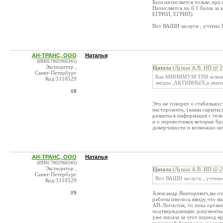
Балл начисляется только при
Начисляется по 0.1 балла за
ЕГРЮЛ, ЕГРИП).
Вот ВАШИ заслуги , учтено 
АН-ТРАНС, ООО
Наталья
(ИНН:7802966345)
Экспедитор ,
Цитата
(Лунин А.В. ИП @ 25
Санкт-Петербург
Как МИНИМУМ ТРИ зеленых 
Код:5110529
звезды ,АКТИВНЫХ,и никто 
#8
Это не говорит о стабильн
насторожить, (наши скрыты,
разниться информация с теле
и о перевозчиков которые бр
доверчивости и возможно не
АН-ТРАНС, ООО
Наталья
(ИНН:7802966345)
Экспедитор ,
Цитата
(Лунин А.В. ИП @ 25
Санкт-Петербург
Вот ВАШИ заслуги , учтено
Код:5110529
#9
Александр Викторович,вы оч
работы имелось ввиду,что мы
АН-Логистик, то пока органи
подтверждающие документы )
уже писала за этот период в