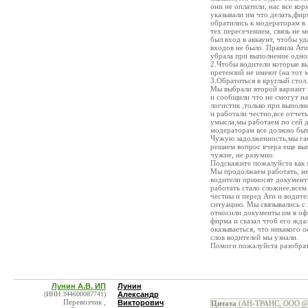
они не оплатили, нас все ко
указывали им что делать,фир
обратились к модераторам в А
тех пересечением, связь не
был вход в аккаунт, чтобы у
входов не было. Правила Ати
убрала при выполнение одног
2.Чтобы водители которые в
претензий не имеют (на тот 
3.Обратиться в круглый стол.
Мы выбрали второй вариант и
и сообщили что не смогут на
логистик ,только при выполн
и работали честно,все отчет
умысла,мы работаем по сей д
модераторам все должно быт
Чужую задолженность,мы гас
решаем вопрос вчера еще выс
чужие, не разумно.
Подскажите пожалуйста как 
Мы продолжаем работать, не 
водители приносят документы
работать стало сложнее,всем 
честны и перед Ати и водите
ситуацию. Мы связывались с 
относили документы им в офи
фирма и сказал чтоб его жда
оказываеться, что никакого о
слов водителей мы узнали.
Помоги пожалуйста разобрат
Лунин А.В. ИП
Лунин
(ИНН:344600087741)
Александр
Перевозчик ,
Викторович
Цитата
(АН-ТРАНС, ООО @ 2