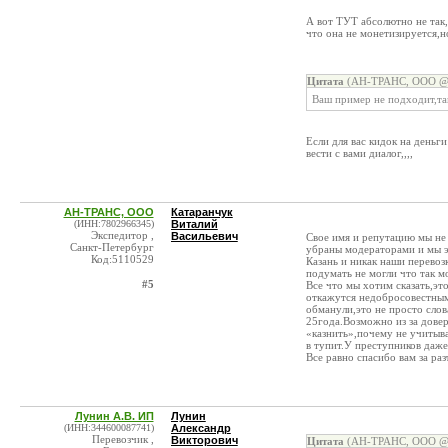
А вот ТУТ абсолютно не так
что она не монетизируется,но
Цитата
(АН-ТРАНС, ООО @ 2
Ваш пример не подходит,та
Если для вас кидок на деньги
вести с вами диалог,,,,
АН-ТРАНС, ООО
Катаранчук
(ИНН:7802966345)
Виталий
Экспедитор ,
Васильевич
Свое имя и репутацию мы не
Санкт-Петербург
убраны модераторами и мы э
Код:5110529
Казань и никак наши перевоз
подумать не могли что так м
#5
Все что мы хотим сказать,это
откажутся недобросовестными
обманули,это не просто слов
25года.Возможно из за довер
«казнить»,почему не учитыва
в тупит.У преступников даже
Все равно спасибо вам за ра
Лунин А.В. ИП
Лунин
(ИНН:344600087741)
Александр
Перевозчик ,
Викторович
Цитата
(АН-ТРАНС, ООО @ 2