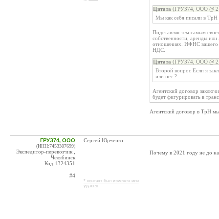
Цитата
(ГРУЗ74, ООО @ 21
Мы как себя писали в ТрН
Подставляя тем самым своег
собственности, аренды или 
отношениях. ИФНС вашего к
НДС.
Цитата
(ГРУЗ74, ООО @ 21
Второй вопрос Если я зак
или нет ?
Агентский договор заключит
будет фигурировать в тран
Агентский договор в ТрН мы
ГРУЗ74, ООО
Сергей Юрченко
(ИНН:7453307699)
Экспедитор-перевозчик ,
Почему в 2021 году не до на
Челябинск
Код:1324351
#4
* контакт был изменен или
удален