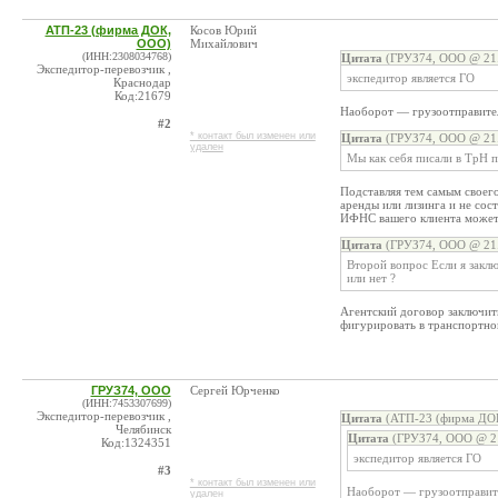
АТП-23 (фирма ДОК,
Косов Юрий
ООО)
Михайлович
(ИНН:2308034768)
Цитата
(ГРУЗ74, ООО @ 21.
Экспедитор-перевозчик ,
экспедитор является ГО
Краснодар
Код:21679
Наоборот — грузоотправител
#2
* контакт был изменен или
Цитата
(ГРУЗ74, ООО @ 21.
удален
Мы как себя писали в ТрН 
Подставляя тем самым своего
аренды или лизинга и не сос
ИФНС вашего клиента может 
Цитата
(ГРУЗ74, ООО @ 21.
Второй вопрос Если я заклю
или нет ?
Агентский договор заключить
фигурировать в транспортно
ГРУЗ74, ООО
Сергей Юрченко
(ИНН:7453307699)
Экспедитор-перевозчик ,
Цитата
(АТП-23 (фирма ДОК
Челябинск
Цитата
(ГРУЗ74, ООО @ 21
Код:1324351
экспедитор является ГО
#3
* контакт был изменен или
Наоборот — грузоотправите
удален