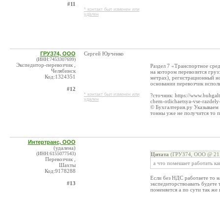
#11
* контакт был изменен или
удален
ГРУЗ74, ООО
Сергей Юрченко
(ИНН:7453307699)
Экспедитор-перевозчик ,
Раздел 7 «Транспортное сред
Челябинск
на котором перевозится груз
Код:1324351
метрах), регистрационный но
основании перевозчик исполь
#12
* контакт был изменен или
?сточник: https://www.buhgalt
удален
chem-otlichaetsya-vse-razdely-
© Бухгалтерия.ру Указываем 
тонны уже не получится то по
Интертранс, ООО
(удалена)
(ИНН:6155077543)
Цитата
(ГРУЗ74, ООО @ 21.
Перевозчик ,
а что помешает работать ка
Шахты
Код:9178288
Если без НДС работаете то н
#13
экспедиторствоавать будете 
поменяется а по сути так же 