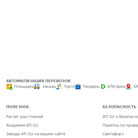
АВТОМАТИЗАЦИЯ ПЕРЕВОЗОК
Площадки
Заказы
Торги
Тендеры
АТИ-Доки
G
ПОЛЕЗНОЕ
БЕЗОПАСНОСТЬ
Расчет расстояний
ATI.SU о безопасн
Академия ATI.SU
Памятка по прове
Звезды ATI.SU на вашем сайте
Светофор+