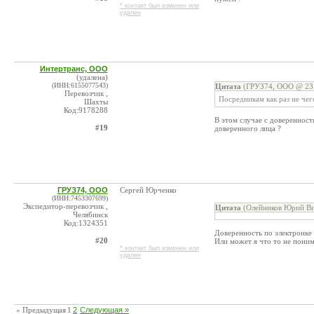
* контакт был изменен или
удален
Интертранс, ООО
(удалена)
(ИНН:6155077543)
Цитата
(ГРУЗ74, ООО @ 23.
Перевозчик ,
Посредникам как раз не чег
Шахты
Код:9178288
В этом случае с доверенност
#19
доверенного лица ?
ГРУЗ74, ООО
Сергей Юрченко
(ИНН:7453307699)
Экспедитор-перевозчик ,
Цитата
(Олейников Юрий Ви
Челябинск
Код:1324351
Доверенность по электронке 
#20
Или может я что то не пони
* контакт был изменен или
удален
« Предыдущая
1
2
Следующая »