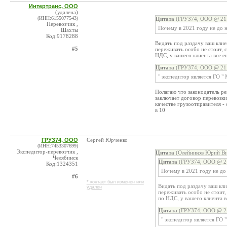
Интертранс, ООО
(удалена)
(ИНН:6155077543)
Цитата
(ГРУЗ74, ООО @ 21.
Перевозчик ,
Почему в 2021 году не до 
Шахты
Код:9178288
Видать под раздачу ваш клие
#5
переживать особо не стоит, 
НДС, у вашего клиента все е
Цитата
(ГРУЗ74, ООО @ 21.
" экспедитор является ГО "
Полагаю что законодатель ре
заключает договор перевозки
качестве грузоотправителя - 
в 10
ГРУЗ74, ООО
Сергей Юрченко
(ИНН:7453307699)
Экспедитор-перевозчик ,
Цитата
(Олейников Юрий Ви
Челябинск
Цитата
(ГРУЗ74, ООО @ 21
Код:1324351
Почему в 2021 году не д
#6
* контакт был изменен или
Видать под раздачу ваш кли
удален
переживать особо не стоит,
по НДС, у вашего клиента в
Цитата
(ГРУЗ74, ООО @ 21
" экспедитор является ГО 