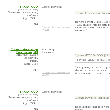
ГРУЗ74, ООО
Сергей Юрченко
(ИНН:7453307699)
Экспедитор-перевозчик ,
Цитата
(Землянников Валент
Челябинск
Код:1324351
Не чего с этим можно Пака !
#16
ТС вы скажите что не кому не
* контакт был изменен или
спросите .А вот если вам не 
удален
водитель ?
Слуянов Александр
Александр
Евгеньевич, ИП
Евгеньевич
(ИНН:623001832207)
Цитата
(ГРУЗ74, ООО @ 22.
Перевозчик ,
я думаю "Дальнобойные Газ
Рязань
Код:170164
Уже прикинули, чем это гроз
#17
Десять лет дизель дорожал, 
* контакт был изменен или
А как только газ скаканул, та
удален
ГРУЗ74, ООО
Сергей Юрченко
(ИНН:7453307699)
Экспедитор-перевозчик ,
Цитата
(Слуянов Александр 
Челябинск
Код:1324351
Посредникам как раз не чего
#18
нужен .