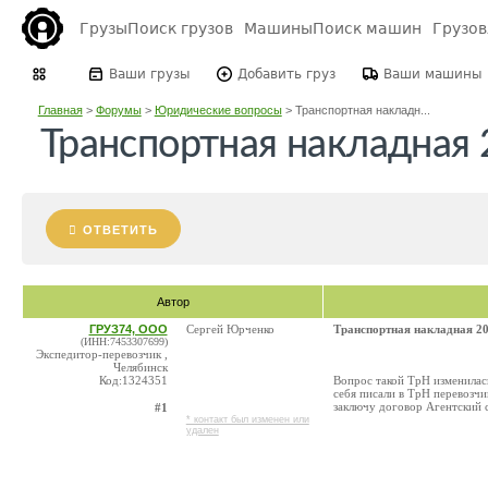
Грузы
Поиск грузов
Машины
Поиск машин
Грузо
Ваши грузы
Добавить груз
Ваши машины
Главная
>
Форумы
>
Юридические вопросы
>
Транспортная накладн...
Транспортная накладная 
ОТВЕТИТЬ
Автор
ГРУЗ74, ООО
Сергей Юрченко
Транспортная накладная 20
(ИНН:7453307699)
Экспедитор-перевозчик ,
Челябинск
Код:1324351
Вопрос такой ТрН изменилась
себя писали в ТрН перевозчи
заключу договор Агентский с
#1
* контакт был изменен или
удален