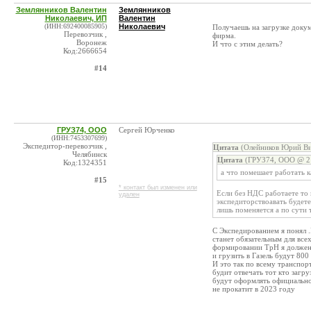
Землянников Валентин
Землянников
Николаевич, ИП
Валентин
(ИНН:692400085905)
Николаевич
Получаешь на загрузке докум
Перевозчик ,
фирма.
Воронеж
И что с этим делать?
Код:2666654
#14
ГРУЗ74, ООО
Сергей Юрченко
(ИНН:7453307699)
Экспедитор-перевозчик ,
Цитата
(Олейников Юрий Ви
Челябинск
Цитата
(ГРУЗ74, ООО @ 21
Код:1324351
а что помешает работать к
#15
* контакт был изменен или
Если без НДС работаете то 
удален
экспедиторствоавать будете
лишь поменяется а по сути т
С Экспедированием я понял 
станет обязательным для все
формировании ТрН я должен б
и грузить в Газель будут 800
И это так по всему транспор
будит отвечать тот кто загр
будут оформлять официально
не прокатит в 2023 году