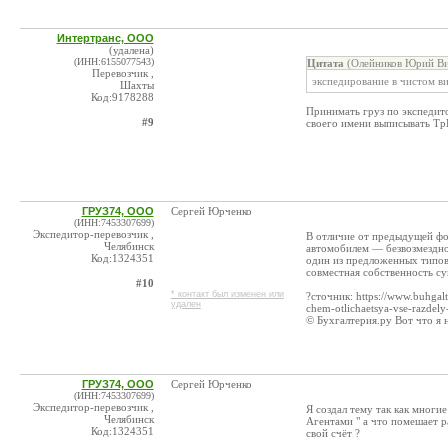
Интертранс, ООО
(удалена)
(ИНН:6155077543)
Цитата
(Олейников Юрий Ви
Перевозчик ,
экспедирование в чистом в
Шахты
Код:9178288
Принимать груз по экспедито
#9
своего имени выписывать Т
ГРУЗ74, ООО
Сергей Юрченко
(ИНН:7453307699)
Экспедитор-перевозчик ,
В отличие от предыдущей фо
Челябинск
автомобилем — безвозмездно
Код:1324351
один из предложенных типов
совместная собственность су
#10
* контакт был изменен или
?сточник: https://www.buhgalt
удален
chem-otlichaetsya-vse-razdely-
© Бухгалтерия.ру Вот что я 
ГРУЗ74, ООО
Сергей Юрченко
(ИНН:7453307699)
Экспедитор-перевозчик ,
Я создал тему так как многи
Челябинск
Агентами " а что помешает р
Код:1324351
свой счёт ?