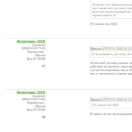
Полагаю что законодатель р
груз заключает договор пер
качестве грузоотправителя 
перевозчика в 10
ГО платит без НДС .
Интертранс, ООО
(удалена)
(ИНН:6155077543)
Цитата
(ГРУЗ74, ООО @ 21.
Перевозчик ,
Если я заключу договор Аге
Шахты
Код:9178288
Агентский договор можно зак
#7
действие не пройдет через фи
случае без перемены лиц в об
как то прописано в законе в
Интертранс, ООО
(удалена)
(ИНН:6155077543)
Цитата
(ГРУЗ74, ООО @ 21.
Перевозчик ,
ГО платит без НДС
Шахты
Код:9178288
В таком случае экспедирован
#8