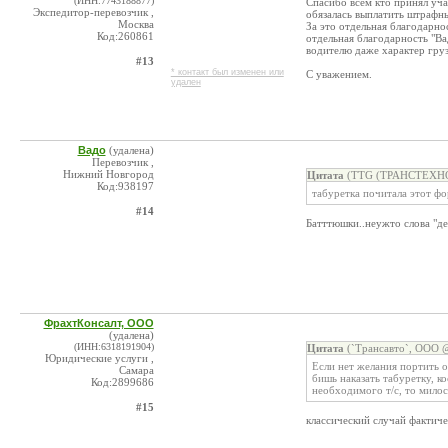
(ИНН:7743188877)
Спасибо всем кто принял уча
Экспедитор-перевозчик ,
обязалась выплатить штрафн
Москва
За это отдельная благодарно
Код:260861
отдельная благодарность "Ва
водителю даже характер груз
#13
* контакт был изменен или
С уважением.
удален
Вадо
(удалена)
Перевозчик ,
Нижний Новгород
Цитата
(TTG (ТРАНСТЕХНОГ
Код:938197
табуретка почитала этот ф
#14
Батттюшки..неужто слова "де
ФрахтКонсалт, ООО
(удалена)
(ИНН:6318191904)
Цитата
(`Трансавто`, ООО @
Юридические услуги ,
Если нет желания портить о
Самара
бишь наказать табуретку, к
Код:2899686
необходимого т/с, то мило
#15
классический случай фактиче