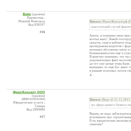
Вадо
(удалена)
Перевозчик ,
Нижний Новгород
Цитата
(ФрахтКонсалт.рф @ 
Код:938197
классический случай фактич
#16
Антон..я понимаю твою мысль
волчьи выть"..Какой-тосотру
средств, сидя в кабинете по
промурыжив водителя с фуро
начинает абсолютно нагло и 
безнаказанностью еще и угро
Я конечно понимаю..что ты 
документально факт несоотве
да тут уже целые темы были..
кониками..то еще бог знает ч
я раньше психовал..потом см
А
ФрахтКонсалт, ООО
(удалена)
(ИНН:6318191904)
Цитата
(Вадо @ 21.11.2011 
Юридические услуги ,
но сфера нашего бизнеса так
Самара
Код:2899686
Вадим, не надо заблуждаться
#17
вспоминать про строительный,
Есть юридические аксиомы ве
скажешь?