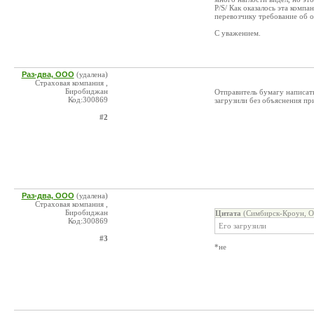
P/S/ Как оказалось эта комп
перевозчику требование об о
С уважением.
Раз-два, ООО
(удалена)
Страховая компания ,
Биробиджан
Отправитель бумагу написат
Код:300869
загрузили без объяснения пр
#2
Раз-два, ООО
(удалена)
Страховая компания ,
Биробиджан
Цитата
(Симбирск-Кроун, О
Код:300869
Его загрузили
#3
*не