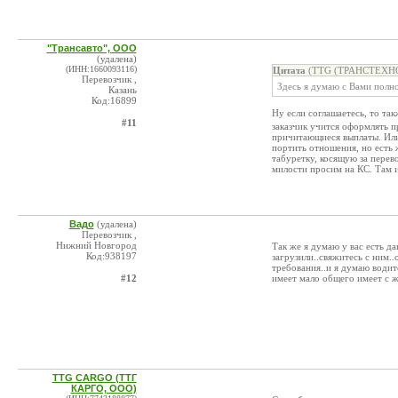
"Трансавто", ООО
(удалена)
(ИНН:1660093116)
Цитата
(TTG (ТРАНСТЕХНОГ
Перевозчик ,
Здесь я думаю с Вами полн
Казань
Код:16899
Ну если соглашаетесь, то та
#11
заказчик учится оформлять 
причитающиеся выплаты. Или
портить отношения, но есть 
табуретку, косящую за перев
милости просим на КС. Там и
Вадо
(удалена)
Перевозчик ,
Нижний Новгород
Так же я думаю у вас есть да
Код:938197
загрузили..свяжитесь с ним..
требования..и я думаю водит
#12
имеет мало общего имеет с 
TTG CARGO (ТТГ
КАРГО, ООО)