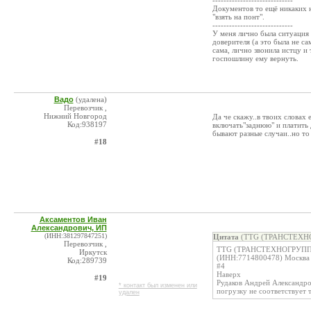
-----------------------------
Документов то ещё никаких н
"взять на понт".
-----------------------------
У меня лично была ситуация к
доверителя (а это была не са
сама, лично звонила истцу и 
госпошлину ему вернуть.
Вадо
(удалена)
Перевозчик ,
Нижний Новгород
Да че скажу..в твоих словах 
Код:938197
включать"заднюю" и платить 
бывают разные случаи..но то 
#18
Аксаментов Иван
Александрович, ИП
(ИНН:381297847251)
Цитата
(TTG (ТРАНСТЕХНОГ
Перевозчик ,
TTG (ТРАНСТЕХНОГРУПП
Иркутск
(ИНН:7714800478) Москва
Код:289739
#4
Наверх
#19
Рудаков Андрей Александров
* контакт был изменен или
погрузку не соответствует 
удален