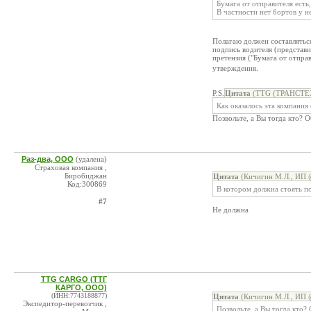
Бумага от отправителя есть
В частности нет бортов у н
Полагаю должен составлятьс
подпись водителя (представи
претензия ("Бумага от отпра
утверждения.
P.S.
Цитата
(TTG (ТРАНСТЕХ
Как оказалось эта компания
Позвольте, а Вы тогда кто?
Раз-два, ООО
(удалена)
Страховая компания ,
Биробиджан
Цитата
(Кичигин М.Л., ИП @
Код:300869
В котором должна стоять по
#7
Не должна
TTG CARGO (ТТГ
КАРГО, ООО)
(ИНН:7743188877)
Цитата
(Кичигин М.Л., ИП @
Экспедитор-перевозчик ,
Позвольте, а Вы тогда кто