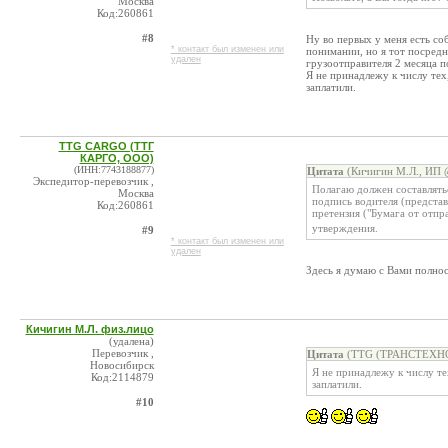
Москва
Код:260861
#8
Ну во первых у меня есть с
* контакт был изменен или
понимании, но я тот посредн
удален
грузоотправителя 2 месяца п
Я не принадлежу к числу тех
заплатили.
TTG CARGO (ТТГ
КАРГО, ООО)
(ИНН:7743188877)
Цитата
(Кичигин М.Л., ИП @
Экспедитор-перевозчик ,
Полагаю должен составлять
Москва
подпись водителя (представ
Код:260861
претензия ("Бумага от отпр
утверждения.
#9
* контакт был изменен или
удален
Здесь я думаю с Вами полно
Кичигин М.Л. физ.лицо
(удалена)
Перевозчик ,
Цитата
(TTG (ТРАНСТЕХНОГ
Новосибирск
Я не принадлежу к числу те
Код:2114879
заплатили.
#10