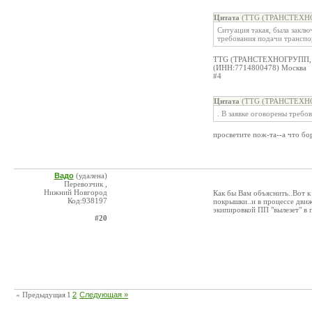
Цитата
(TTG (ТРАНСТЕХНОГ
Ситуация такая, была заключ
требования подачи транспо
TTG (ТРАНСТЕХНОГРУПП,
(ИНН:7714800478) Москва
#4
Цитата
(TTG (ТРАНСТЕХНОГ
. В заявке оговорены требо
просветите пож-та--а что бо
Вадо
(удалена)
Перевозчик ,
Нижний Новгород
Как бы Вам объяснить..Вот к
Код:938197
покрышки..и в процессе дви
экипировкой ПП "вылезет" в 
#20
« Предыдущая
1
2
Следующая »