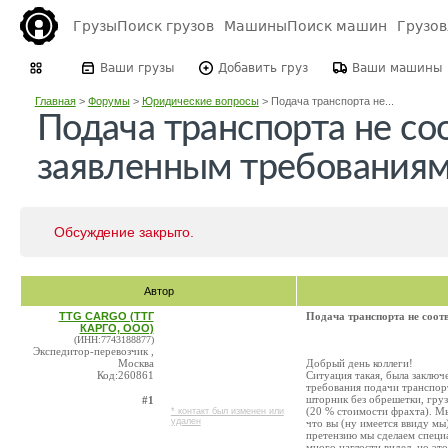
Грузы
Поиск грузов
Машины
Поиск машин
Грузо
Ваши грузы
Добавить груз
Ваши машины
Главная
>
Форумы
>
Юридические вопросы
>
Подача транспорта не...
Подача транспорта не с
заявленным требования
Обсуждение закрыто.
Автор
TTG CARGO (ТТГ
Подача транспорта не соо
КАРГО, ООО)
(ИНН:7743188877)
Экспедитор-перевозчик ,
Москва
Добрый день коллеги!
Код:260861
Ситуация такая, была заключе
требования подачи транспор
шторник без обрешетки, груз
#1
(20 % стоимости фрахта). Мы
* контакт был изменен или
удален
что вы (ну имеется ввиду мы)
претензию мы сделаем специа
много наглости видел, но эт