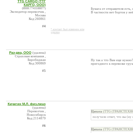
TTG CARGO (ТТГ
КАРГО, ООО)
(ИНН:7743188877)
Бумага от отправителя есть,
Экспедитор-перевозчик ,
В частности нет бортов у неё
Москва
Код:260861
#4
* контакт был изменен или
удален
Раз-два, ООО
(удалена)
Страховая компания ,
Биробиджан
Ну так а что Вам еще нужно?
Код:300869
пригодного к перевозке груз
#5
Кичигин М.Л. физ.лицо
(удалена)
Перевозчик ,
Цитата
(TTG (ТРАНСТЕХНОГ
Новосибирск
получили ответ, что вы (ну 
Код:2114879
#6
Цитата
(TTG (ТРАНСТЕХНОГ