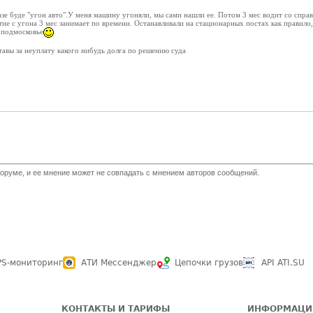
азе буде "угон авто".У меня машину угоняли, мы сами нашли ее. Потом 3 мес водит со справк
ятие с угона 3 мес занимает по времени. Останавливали на стационарных постах как правило
в подмосковье
авы за неуплату какого нибудь долга по решению суда
оруме, и ее мнение может не совпадать с мнением авторов сообщений.
PS-мониторинг
АТИ Мессенджер
Цепочки грузов
API ATI.SU
КОНТАКТЫ И ТАРИФЫ
ИНФОРМАЦИ