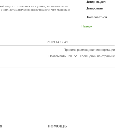
Цитир. выдел.
ой ездил что машина не в угоне, тк заявление на
Цитировать
, у них автоматически высвечивается что машина в
Пожаловаться
Наверх
28.09.14 12:49
Правила размещения информации
Показывать
сообщений на странице
Я
ПОМОЩЬ