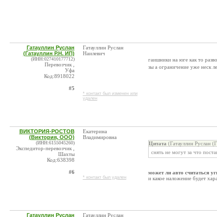
Гатауллин Руслан
Гатауллин Руслан
(Гатауллин Р.Н. ИП)
Наилевич
(ИНН:027410177712)
гаишники на юге как то разв
Перевозчик ,
зы а ограничение уже неск ле
Уфа
Код:8918022
#5
* контакт был изменен или
удален
ВИКТОРИЯ-РОСТОВ
Екатерина
(Виктория, ООО)
Владимировна
(ИНН:6155045260)
Цитата
(Гатауллин Руслан (Г
Экспедитор-перевозчик ,
снять не могут за что поста
Шахты
Код:638398
#6
может ли авто считаться у
* контакт был удален
и какое наложение будет хар
Гатауллин Руслан
Гатауллин Руслан