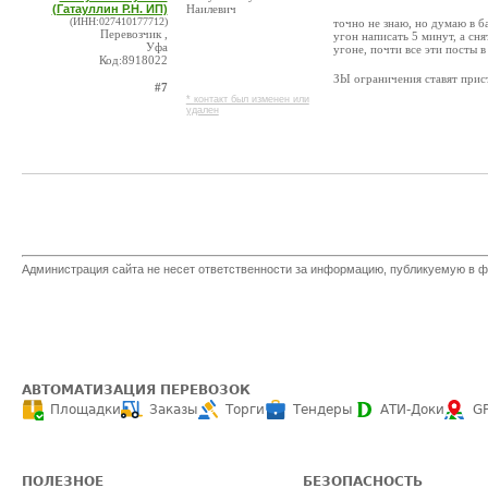
(Гатауллин Р.Н. ИП)
Наилевич
(ИНН:027410177712)
точно не знаю, но думаю в б
Перевозчик ,
угон написать 5 минут, а сн
Уфа
угоне, почти все эти посты 
Код:8918022
ЗЫ ограничения ставят прист
#7
* контакт был изменен или
удален
Администрация сайта не несет ответственности за информацию, публикуемую в ф
АВТОМАТИЗАЦИЯ ПЕРЕВОЗОК
Площадки
Заказы
Торги
Тендеры
АТИ-Доки
G
ПОЛЕЗНОЕ
БЕЗОПАСНОСТЬ