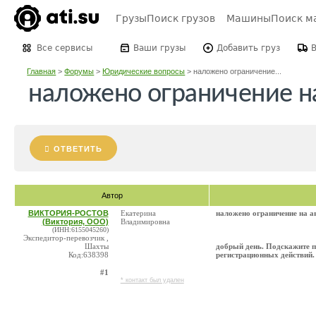
Грузы
Поиск грузов
Машины
Поиск м
Все сервисы
Ваши грузы
Добавить груз
Главная
>
Форумы
>
Юридические вопросы
>
наложено ограничение...
наложено ограничение н
ОТВЕТИТЬ
Автор
ВИКТОРИЯ-РОСТОВ
Екатерина
наложено ограничение на а
(Виктория, ООО)
Владимировна
(ИНН:6155045260)
Экспедитор-перевозчик ,
Шахты
добрый день. Подскажите п
Код:638398
регистрационных действий.
#1
* контакт был удален