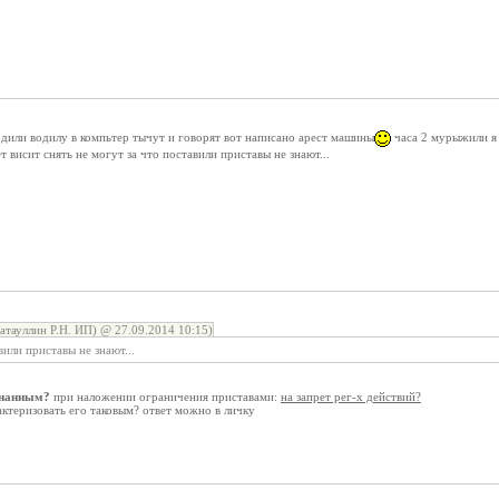
одили водилу в компьтер тычут и говорят вот написано арест машины
часа 2 мурыжили я 
т висит снять не могут за что поставили приставы не знают...
атауллин Р.Н. ИП) @ 27.09.2014 10:15)
вили приставы не знают...
гнанным?
при наложении ограничения приставами:
на запрет рег-х действий?
актеризовать его таковым? ответ можно в личку