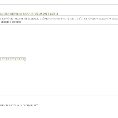
ТОВ (Виктория, ООО) @ 26.09.2014 13:31)
ожалуйста, может ли водитель работать/перевозить грузы на а/м, на которое наложено огр
 спасибо заранее
 26.09.2014 14:39)
свидетельство о регистрации!!