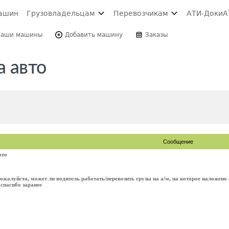
ашин
Грузовладельцам
Перевозчикам
АТИ-Доки
А
Ваши машины
Добавить машину
Заказы
а авто
Сообщение
вто
ожалуйста, может ли водитель работать/перевозить грузы на а/м, на которое наложено
 спасибо заранее