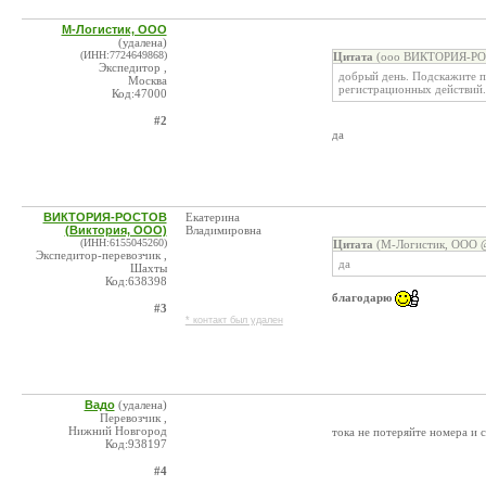
М-Логистик, ООО
(удалена)
(ИНН:7724649868)
Цитата
(ооо ВИКТОРИЯ-РОС
Экспедитор ,
добрый день. Подскажите п
Москва
регистрационных действий.
Код:47000
#2
да
ВИКТОРИЯ-РОСТОВ
Екатерина
(Виктория, ООО)
Владимировна
(ИНН:6155045260)
Цитата
(М-Логистик, ООО @
Экспедитор-перевозчик ,
да
Шахты
Код:638398
благодарю
#3
* контакт был удален
Вадо
(удалена)
Перевозчик ,
Нижний Новгород
тока не потеряйте номера и 
Код:938197
#4