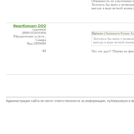
Обязанность по умолчанию и
Хотелось бы знать о возмож
выгоде в виде вечной жизни
ФрахтКонсалт, ООО
(удалена)
(ИНН:6318191904)
Цитата
(Лашманов Роман Ал
Юридические услуги ,
Хотелось бы знать о возмо
Самара
выгоде в виде вечной жизн
Код:2899686
#2
Что это даст? Убытки по фак
Администрация сайта не несет ответственности за информацию, публикуемую в ф