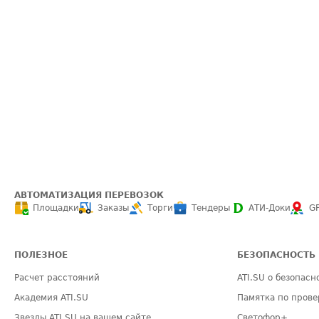
АВТОМАТИЗАЦИЯ ПЕРЕВОЗОК
Площадки
Заказы
Торги
Тендеры
АТИ-Доки
G
ПОЛЕЗНОЕ
БЕЗОПАСНОСТЬ
Расчет расстояний
ATI.SU о безопасн
Академия ATI.SU
Памятка по прове
Звезды ATI.SU на вашем сайте
Светофор+