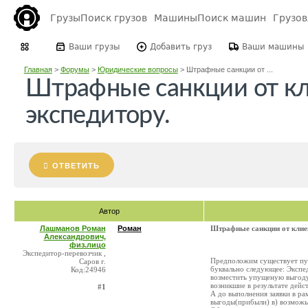
Грузы
Поиск грузов
Машины
Поиск машин
Грузо
Ваши грузы
Добавить груз
Ваши машины
Главная
>
Форумы
>
Юридические вопросы
>
Штрафные санкции от ...
Штрафные санкции от кл
экспедитору.
ОТВЕТИТЬ
Автор
Лашманов Роман
Роман
Штрафные санкции от клиен
Александрович,
физ.лицо
Экспедитор-перевозчик ,
Предположим существует пун
Саров г.
буквально следующее: Экспе
Код:24946
возместить упущеную выгоду
возникшие в результате дейс
#1
А до выполнения заявки в ра
выгоды(прибыли) в) возможы