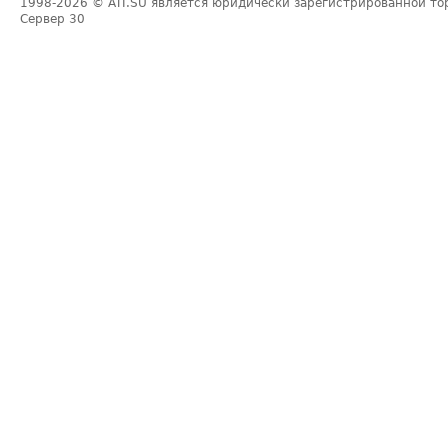
1998-2026
© ATI.SU является юридически зарегистрированной то
Сервер
30