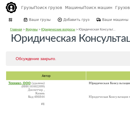
Грузы
Поиск грузов
Машины
Поиск машин
Грузо
Ваши грузы
Добавить груз
Ваши машины
Главная
>
Форумы
>
Юридические вопросы
>
Юридическая Консульт...
Юридическая Консультац
Обсуждение закрыто.
Автор
Техникс, ООО
(удалена)
Юридическая Консультация
(ИНН:1616022099)
Диспетчер ,
Казань
Код:486844
Юридическая Консультация г
#1