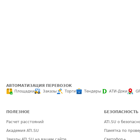
АВТОМАТИЗАЦИЯ ПЕРЕВОЗОК
Площадки
Заказы
Торги
Тендеры
АТИ-Доки
G
ПОЛЕЗНОЕ
БЕЗОПАСНОСТЬ
Расчет расстояний
ATI.SU о безопасн
Академия ATI.SU
Памятка по прове
Звезды ATI.SU на вашем сайте
Светофор+