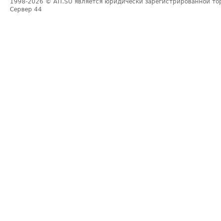
1998-2026
© ATI.SU является юридически зарегистрированной то
Сервер
44